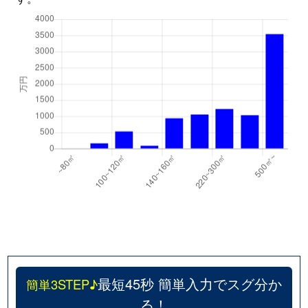
最短45秒 簡単入力でスグ分か
簡単3STEP♪
る！