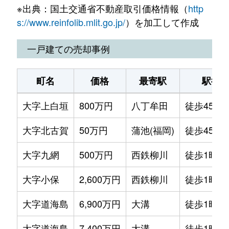
※出典：国土交通省不動産取引価格情報（
http
大字鬼古賀
750万円
蒲池(福岡)
徒歩45
s://www.reinfolib.mlit.go.jp/
）を加工して作成
大字上白垣
2,200万円
八丁牟田
徒歩45
一戸建ての売却事例
大字北古賀
710万円
蒲池(福岡)
徒歩45
町名
価格
最寄駅
駅徒
大字北古賀
5,700万円
蒲池(福岡)
徒歩45
大字上白垣
800万円
八丁牟田
徒歩45分
大字北古賀
760万円
蒲池(福岡)
徒歩45
大字北古賀
50万円
蒲池(福岡)
徒歩45分
大字下木佐木
670万円
西鉄柳川
徒歩1時
大字九網
500万円
西鉄柳川
徒歩1時間
大字下八院
320万円
八丁牟田
徒歩45
大字小保
2,600万円
西鉄柳川
徒歩1時間
大字津
1,300万円
西鉄柳川
徒歩1時
大字道海島
6,900万円
大溝
徒歩1時間
大字津
780万円
八丁牟田
徒歩1時
大字道海島
7,400万円
大溝
徒歩1時間