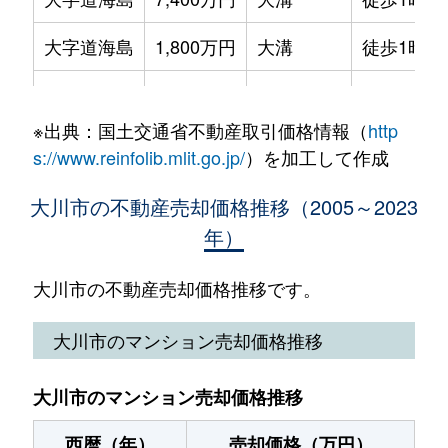
大字一木
10万円
西鉄柳川
徒歩1時
大字道海島
1,800万円
大溝
徒歩1時間
大字一木
61万円
西鉄柳川
徒歩1時
大字中木室
1,200万円
八丁牟田
徒歩45分
大字三丸
600万円
西鉄柳川
徒歩1時
※出典：国土交通省不動産取引価格情報（
http
大字中古賀
400万円
大溝
徒歩1時間
大字三丸
300万円
西鉄柳川
徒歩1時
s://www.reinfolib.mlit.go.jp/
）を加工して作成
大字幡保
1,200万円
蒲池(福岡)
徒歩45分
大川市の不動産売却価格推移（2005～2023
年）
大字三丸
2,500万円
蒲池(福岡)
徒歩45分
大字向島
100万円
西鉄柳川
徒歩1時間
大川市の不動産売却価格推移です。
大字向島
610万円
八丁牟田
徒歩1時間
大川市のマンション売却価格推移
大字向島
1,600万円
八丁牟田
徒歩1時間
大川市のマンション売却価格推移
西暦（年）
売却価格（万円）