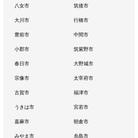
八女市
筑後市
大川市
行橋市
豊前市
中間市
小郡市
筑紫野市
春日市
大野城市
宗像市
太宰府市
古賀市
福津市
うきは市
宮若市
嘉麻市
朝倉市
みやま市
糸島市