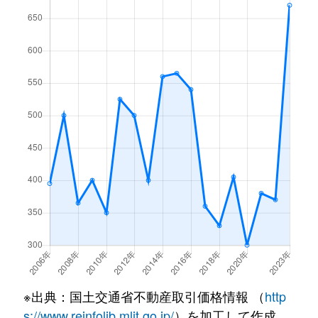
※出典：国土交通省不動産取引価格情報 （
http
s://www.reinfolib.mlit.go.jp/
）を加工して作成