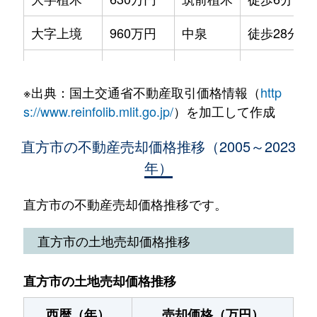
大字感田
600万円
遠賀野
徒歩3
大字上境
960万円
中泉
徒歩28分
大字感田
1,900万円
遠賀野
徒歩5
大字上新入
4,100万円
新入
徒歩14分
大字感田
650万円
遠賀野
徒歩9
※出典：国土交通省不動産取引価格情報（
http
大字上新入
2,300万円
直方
徒歩45分
大字感田
920万円
遠賀野
徒歩9
s://www.reinfolib.mlit.go.jp/
）を加工して作成
大字上新入
650万円
直方
徒歩26分
大字感田
570万円
遠賀野
徒歩9
直方市の不動産売却価格推移（2005～2023
年）
大字上新入
570万円
直方
徒歩19分
大字感田
1,500万円
感田
徒歩29
大字上新入
930万円
直方
徒歩45分
直方市の不動産売却価格推移です。
大字感田
100万円
感田
徒歩9
大字上頓野
2,400万円
感田
徒歩45分
直方市の土地売却価格推移
大字下境
870万円
藤棚
徒歩23
大字上頓野
2,900万円
直方
徒歩45分
大字下境
600万円
藤棚
徒歩6
直方市の土地売却価格推移
大字感田
700万円
遠賀野
徒歩4分
大字知古
1,000万円
新入
徒歩11
西暦（年）
売却価格（万円）