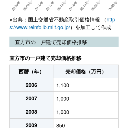
大字頓野
2,700万円
直方
徒歩19分
※出典：国土交通省不動産取引価格情報 （
http
大字直方
160万円
直方
徒歩15分
s://www.reinfolib.mlit.go.jp/
）を加工して作成
大字直方
200万円
直方
徒歩14分
直方市の一戸建て売却価格推移
古町
1,000万円
直方
徒歩2分
直方市の一戸建て売却価格推移
溝堀
700万円
直方
徒歩26分
西暦（年）
売却価格（万円）
大字山部
500万円
直方
徒歩14分
2006
1,100
湯野原
2,100万円
遠賀野
徒歩23分
2007
1,000
2008
1,000
2009
850