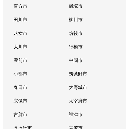
直方市
飯塚市
田川市
柳川市
八女市
筑後市
大川市
行橋市
豊前市
中間市
小郡市
筑紫野市
春日市
大野城市
宗像市
太宰府市
古賀市
福津市
うきは市
宮若市