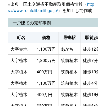
※出典：国土交通省不動産取引価格情報（
http
大字上新入
160万円
直方
徒歩29
s://www.reinfolib.mlit.go.jp/
）を加工して作成
大字上新入
250万円
直方
徒歩45
一戸建ての売却事例
大字上新入
1万円
直方
徒歩29
町名
価格
最寄駅
駅徒歩
大字上頓野
450万円
直方
徒歩45
大字赤地
1,100万円
あかぢ
徒歩12分
大字上頓野
37万円
直方
徒歩45
大字植木
1,800万円
筑前植木
徒歩7分
大字感田
500万円
遠賀野
徒歩5
大字植木
400万円
筑前植木
徒歩19分
大字感田
760万円
遠賀野
徒歩9
大字植木
1,100万円
筑前植木
徒歩4分
大字感田
400万円
遠賀野
徒歩12
大字植木
400万円
筑前植木
徒歩19分
大字感田
500万円
遠賀野
徒歩9
大字植木
630万円
筑前植木
徒歩6分