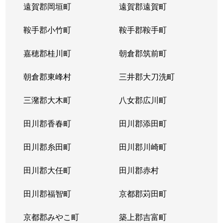
遠賀郡岡垣町
遠賀郡遠賀町
鞍手郡小竹町
鞍手郡鞍手町
嘉穂郡桂川町
朝倉郡筑前町
朝倉郡東峰村
三井郡大刀洗町
三潴郡大木町
八女郡広川町
田川郡香春町
田川郡添田町
田川郡糸田町
田川郡川崎町
田川郡大任町
田川郡赤村
田川郡福智町
京都郡苅田町
京都郡みやこ町
築上郡吉富町