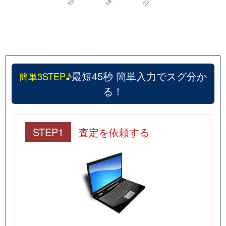
最短45秒 簡単入力でスグ分か
簡単3STEP♪
る！
STEP1
査定を依頼する