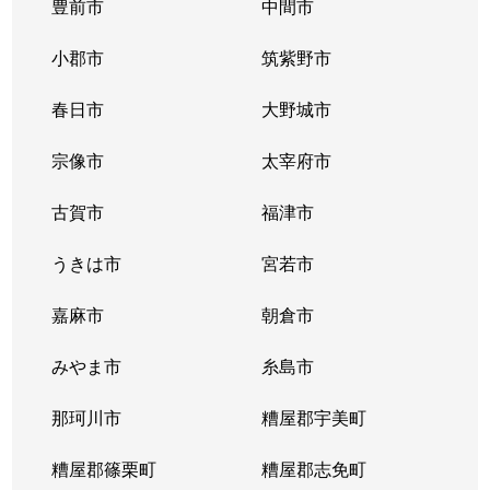
豊前市
中間市
小郡市
筑紫野市
春日市
大野城市
宗像市
太宰府市
古賀市
福津市
うきは市
宮若市
嘉麻市
朝倉市
みやま市
糸島市
那珂川市
糟屋郡宇美町
糟屋郡篠栗町
糟屋郡志免町