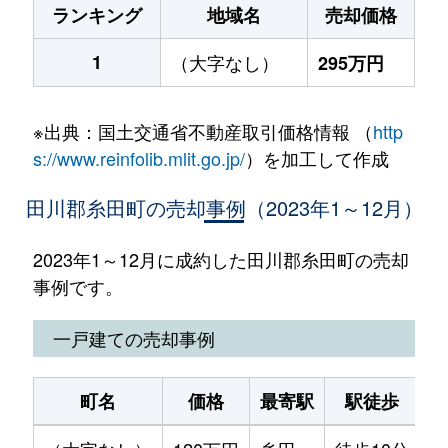
ランキング
地域名
売却価格
1
（大字なし）
295万円
※出典：国土交通省不動産取引価格情報 （
http
s://www.reinfolib.mlit.go.jp/
）を加工して作成
田川郡糸田町の売却事例（2023年1～12月）
2023年1～12月に成約した田川郡糸田町の売却
事例です。
一戸建ての売却事例
町名
価格
最寄駅
駅徒歩
土