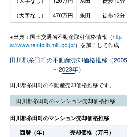
（大字なし）
120万円
糸田
徒歩10分
9
（大字なし）
470万円
糸田
徒歩12分
2
※出典：国土交通省不動産取引価格情報（
http
s://www.reinfolib.mlit.go.jp/
）を加工して作成
田川郡糸田町の不動産売却価格推移（2005
～2023年）
田川郡糸田町の不動産売却価格推移です。
田川郡糸田町のマンション売却価格推移
田川郡糸田町のマンション売却価格推移
西暦（年）
売却価格（万円）