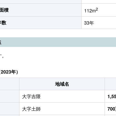
2
面積
112m
年数
33年
域
す。
023年）
地域名
大字吉隈
1,
大字土師
70