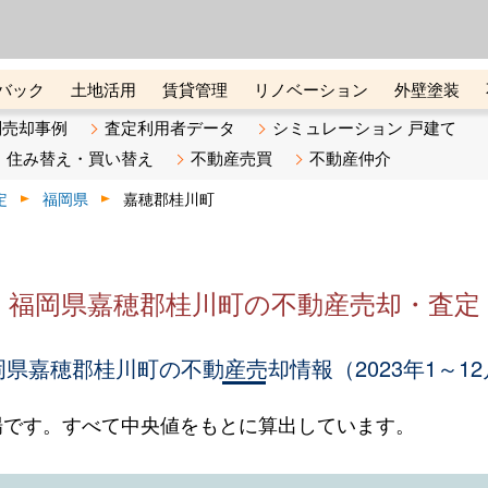
ーズ株式会社（東証グロース上
初めての方へ
ビスです 証券コード：4445
バック
土地活用
賃貸管理
リノベーション
外壁塗装
ライン講座
リビンマガジンBiz
不動産売却ご相談デスク
別売却事例
査定利用者データ
シミュレーション 戸建て
住み替え・買い替え
不動産売買
不動産仲介
定
福岡県
嘉穂郡桂川町
福岡県嘉穂郡桂川町の不動産売却・査定
岡県嘉穂郡桂川町の不動産売却情報（2023年1～12
場です。すべて中央値をもとに算出しています。