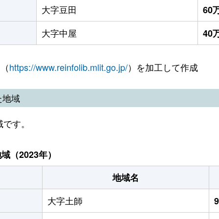
大字豆田
60
大字中屋
40
 （
https://www.reinfolib.mlit.go.jp/
）を加工して作成
た地域
域です。
（2023年）
地域名
大字土師