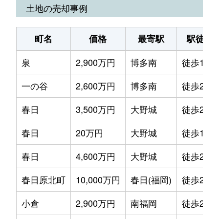
土地の売却事例
上白水
1,400万円
博多南
徒歩19分
町名
価格
最寄駅
駅徒歩
小倉
3,200万円
南福岡
徒歩18分
泉
2,900万円
博多南
徒歩19分
小倉東
770万円
井尻
徒歩16分
一の谷
2,600万円
博多南
徒歩25分
小倉東
1,900万円
春日(福岡)
徒歩15分
春日
3,500万円
大野城
徒歩22分
桜ヶ丘
1,100万円
井尻
徒歩12分
春日
20万円
大野城
徒歩16分
桜ヶ丘
1,100万円
井尻
徒歩14分
春日
4,600万円
大野城
徒歩24分
桜ヶ丘
1,400万円
笹原
徒歩11分
春日原北町
10,000万円
春日(福岡)
徒歩2分
下白水北
1,700万円
博多南
徒歩22分
小倉
2,900万円
南福岡
徒歩23分
白水ヶ丘
2,500万円
博多南
徒歩14分