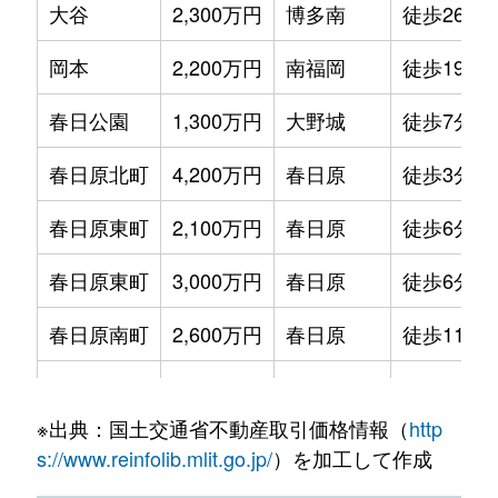
大谷
2,300万円
博多南
徒歩26分
岡本
2,200万円
南福岡
徒歩19分
春日公園
1,300万円
大野城
徒歩7分
春日原北町
4,200万円
春日原
徒歩3分
春日原東町
2,100万円
春日原
徒歩6分
春日原東町
3,000万円
春日原
徒歩6分
春日原南町
2,600万円
春日原
徒歩11分
春日原南町
3,200万円
春日原
徒歩7分
※出典：国土交通省不動産取引価格情報（
http
上白水
1,700万円
博多南
徒歩5分
s://www.reinfolib.mlit.go.jp/
）を加工して作成
上白水
2,300万円
博多南
徒歩8分