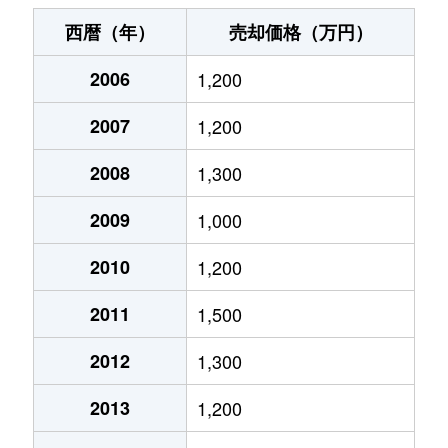
小倉
3,600万円
南福岡
徒歩19分
西暦（年）
売却価格（万円）
弥生
1,100万円
南福岡
徒歩25分
小倉
2,600万円
南福岡
徒歩23分
2006
1,200
若葉台東
2,600万円
春日(福岡)
徒歩20分
桜ヶ丘
3,700万円
井尻
徒歩11分
2007
1,200
下白水北
3,400万円
博多南
徒歩15分
2008
1,300
下白水北
1,700万円
博多南
徒歩16分
2009
1,000
下白水北
3,800万円
博多南
徒歩15分
2010
1,200
下白水北
2,300万円
博多南
徒歩21分
2011
1,500
下白水北
3,500万円
博多南
徒歩15分
2012
1,300
下白水北
5,000万円
博多南
徒歩8分
2013
1,200