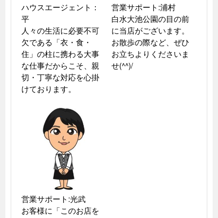
ハウスエージェント：
営業サポート:浦村

平

白水大池公園の目の前
人々の生活に必要不可
に当店がございます。 
欠である「衣・食・
お散歩の際など、ぜひ
住」の柱に携わる大事
お立ちよりくださいま
な仕事だからこそ、親
せ(^^)/
切・丁寧な対応を心掛
営業サポート:光武

お客様に「このお店を