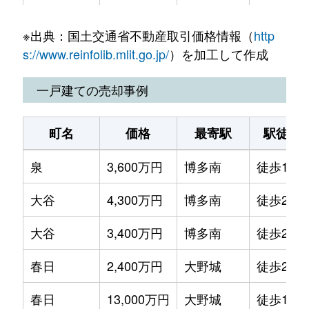
下白水北
31,000万円
博多南
徒歩17分
須玖北
1,500万円
井尻
徒歩15分
※出典：国土交通省不動産取引価格情報（
http
下白水北
8,000万円
博多南
徒歩18分
須玖北
580万円
井尻
徒歩17分
s://www.reinfolib.mlit.go.jp/
）を加工して作成
下白水北
20,000万円
博多南
徒歩16分
須玖北
1,800万円
井尻
徒歩8分
一戸建ての売却事例
下白水南
2,500万円
博多南
徒歩15分
須玖北
1,900万円
井尻
徒歩11分
町名
価格
最寄駅
駅徒歩
白水池
2,500万円
博多南
徒歩24分
須玖北
600万円
井尻
徒歩18分
泉
3,600万円
博多南
徒歩15分
白水ヶ丘
4,000万円
博多南
徒歩16分
須玖北
2,100万円
井尻
徒歩18分
大谷
4,300万円
博多南
徒歩28分
須玖南
1,600万円
井尻
徒歩45分
須玖南
2,000万円
春日原
徒歩23分
大谷
3,400万円
博多南
徒歩26分
惣利
2,800万円
大野城
徒歩45分
須玖南
1,800万円
南福岡
徒歩23分
春日
2,400万円
大野城
徒歩24分
宝町
9,100万円
春日(福岡)
徒歩11分
宝町
3,200万円
春日(福岡)
徒歩10分
春日
13,000万円
大野城
徒歩14分
塚原台
4,700万円
大野城
徒歩45分