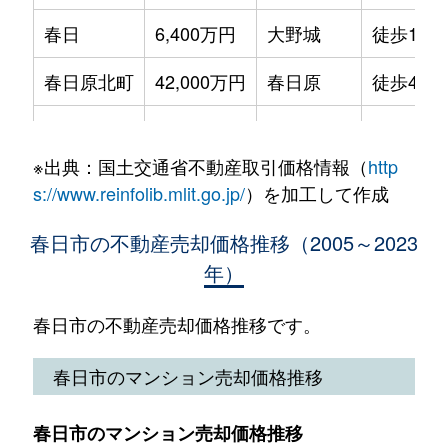
宝町
1,600万円
南福岡
徒歩14分
春日
6,400万円
大野城
徒歩18分
天神山
3,600万円
博多南
徒歩18分
千歳町
2,100万円
春日(福岡)
徒歩5分
春日原北町
42,000万円
春日原
徒歩4分
天神山
4,900万円
博多南
徒歩18分
千歳町
1,500万円
春日(福岡)
徒歩5分
春日原東町
17,000万円
春日原
徒歩6分
光町
3,400万円
春日(福岡)
徒歩12分
千歳町
3,400万円
春日(福岡)
徒歩10分
※出典：国土交通省不動産取引価格情報（
http
春日原東町
3,700万円
春日原
徒歩5分
星見ヶ丘
2,700万円
博多南
徒歩45分
s://www.reinfolib.mlit.go.jp/
）を加工して作成
昇町
3,000万円
春日(福岡)
徒歩23分
春日原南町
3,600万円
春日原
徒歩8分
松ヶ丘
3,600万円
博多南
徒歩45分
春日市の不動産売却価格推移（2005～2023
昇町
2,800万円
博多南
徒歩20分
年）
上白水
4,000万円
博多南
徒歩11分
松ヶ丘
2,400万円
博多南
徒歩45分
日の出町
1,700万円
南福岡
徒歩15分
上白水
3,700万円
博多南
徒歩10分
春日市の不動産売却価格推移です。
紅葉ヶ丘西
4,900万円
春日(福岡)
徒歩26分
大和町
1,700万円
南福岡
徒歩8分
上白水
4,600万円
博多南
徒歩6分
春日市のマンション売却価格推移
若葉台西
3,700万円
春日(福岡)
徒歩20分
弥生
2,100万円
南福岡
徒歩19分
小倉
2,500万円
南福岡
徒歩23分
若葉台西
2,200万円
春日(福岡)
徒歩16分
春日市のマンション売却価格推移
弥生
1,800万円
南福岡
徒歩23分