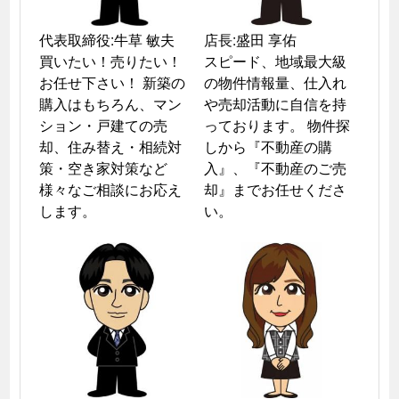
代表取締役:牛草 敏夫

店長:盛田 享佑

買いたい！売りたい！
スピード、地域最大級
お任せ下さい！ 新築の
の物件情報量、仕入れ
購入はもちろん、マン
や売却活動に自信を持
ション・戸建ての売
っております。 物件探
却、住み替え・相続対
しから『不動産の購
策・空き家対策など
入』、『不動産のご売
様々なご相談にお応え
却』までお任せくださ
します。
い。 