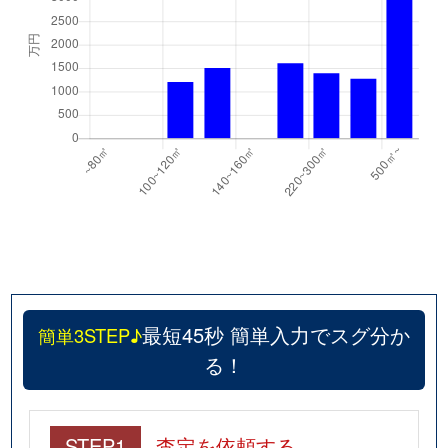
最短45秒 簡単入力でスグ分か
簡単3STEP♪
る！
STEP1
査定を依頼する