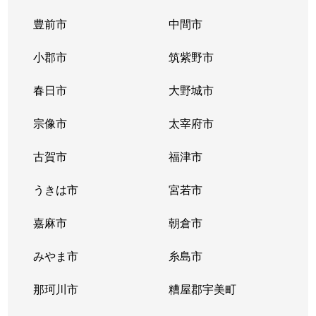
豊前市
中間市
小郡市
筑紫野市
春日市
大野城市
宗像市
太宰府市
古賀市
福津市
うきは市
宮若市
嘉麻市
朝倉市
みやま市
糸島市
那珂川市
糟屋郡宇美町