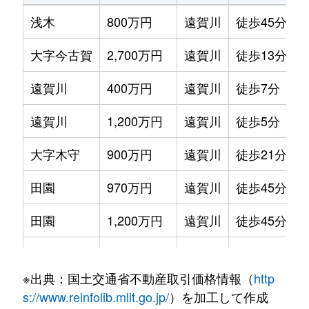
浅木
800万円
遠賀川
徒歩45分
1
大字今古賀
2,700万円
遠賀川
徒歩13分
2
遠賀川
400万円
遠賀川
徒歩7分
1
遠賀川
1,200万円
遠賀川
徒歩5分
4
大字木守
900万円
遠賀川
徒歩21分
3
田園
970万円
遠賀川
徒歩45分
2
田園
1,200万円
遠賀川
徒歩45分
2
田園
16,000万円
遠賀川
徒歩45分
2
※出典：国土交通省不動産取引価格情報（
http
広渡
1,500万円
遠賀川
徒歩8分
3
s://www.reinfolib.mlit.go.jp/
）を加工して作成