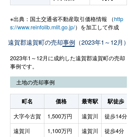
※出典：国土交通省不動産取引価格情報 （
http
s://www.reinfolib.mlit.go.jp/
）を加工して作成
遠賀郡遠賀町の売却事例（2023年1～12月）
2023年1～12月に成約した遠賀郡遠賀町の売却
事例です。
土地の売却事例
町名
価格
最寄駅
駅徒歩
大字今古賀
1,500万円
遠賀川
徒歩14分
3
遠賀川
1,100万円
遠賀川
徒歩4分
2