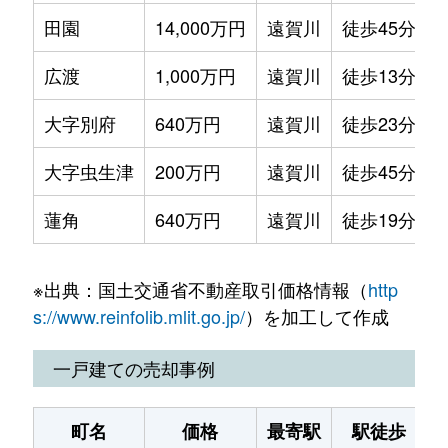
田園
14,000万円
遠賀川
徒歩45分
2
広渡
1,000万円
遠賀川
徒歩13分
2
大字別府
640万円
遠賀川
徒歩23分
5
大字虫生津
200万円
遠賀川
徒歩45分
5
蓮角
640万円
遠賀川
徒歩19分
2
※出典：国土交通省不動産取引価格情報（
http
s://www.reinfolib.mlit.go.jp/
）を加工して作成
一戸建ての売却事例
町名
価格
最寄駅
駅徒歩