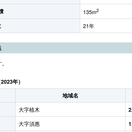
2
積
135m
数
21年
域
す。
023年）
地域名
大字植木
2
大字須惠
1