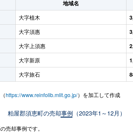
地域名
大字植木
3
大字須惠
3
大字上須惠
2
大字新原
1
大字旅石
 （
https://www.reinfolib.mlit.go.jp/
）を加工して作成
粕屋郡須恵町の売却事例（2023年1～12月）
恵町の売却事例です。