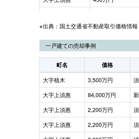
大字上須惠
500万円
※出典：国土交通省不動産取引価格情報
大字上須惠
120万円
大字上須惠
2,000万円
一戸建ての売却事例
大字上須惠
8,600万円
町名
価格
大字佐谷
600万円
大字植木
3,500万円
須
大字佐谷
1,600万円
大字上須惠
84,000万円
新
大字新原
2,700万円
大字上須惠
2,200万円
須
大字新原
81万円
大字上須惠
2,200万円
須
大字新原
54万円