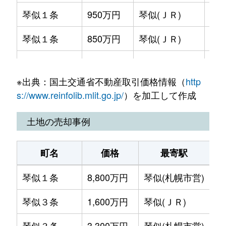
琴似１条
950万円
琴似(ＪＲ)
徒歩
琴似１条
850万円
琴似(ＪＲ)
徒歩
琴似１条
2,800万円
琴似(ＪＲ)
徒歩
※出典：国土交通省不動産取引価格情報（
http
琴似１条
2,000万円
琴似(ＪＲ)
徒歩
s://www.reinfolib.mlit.go.jp/
）を加工して作成
琴似１条
580万円
琴似(ＪＲ)
徒歩
土地の売却事例
琴似１条
950万円
琴似(札幌市営)
徒歩
町名
価格
最寄駅
琴似１条
1,600万円
琴似(札幌市営)
徒歩
琴似１条
8,800万円
琴似(札幌市営)
徒
琴似１条
530万円
琴似(札幌市営)
徒歩
琴似３条
1,600万円
琴似(ＪＲ)
徒
琴似１条
3,700万円
琴似(札幌市営)
徒歩
琴似３条
3,300万円
琴似(札幌市営)
徒