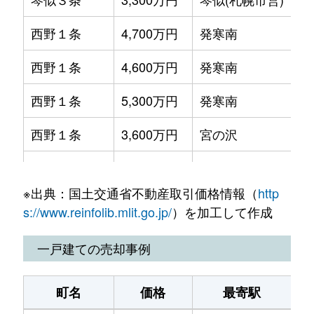
琴似１条
4,100万円
琴似(札幌市営)
徒歩
西野１条
4,700万円
発寒南
徒
琴似１条
4,800万円
琴似(札幌市営)
徒歩
西野１条
4,600万円
発寒南
徒
琴似１条
3,000万円
琴似(札幌市営)
徒歩
西野１条
5,300万円
発寒南
徒
琴似１条
300万円
琴似(札幌市営)
徒歩
西野１条
3,600万円
宮の沢
徒
琴似１条
3,400万円
琴似(札幌市営)
徒歩
西野３条
1,800万円
発寒南
徒
琴似２条
4,600万円
琴似(ＪＲ)
徒歩
※出典：国土交通省不動産取引価格情報（
http
西野３条
2,300万円
宮の沢
徒
琴似２条
2,500万円
琴似(ＪＲ)
徒歩
s://www.reinfolib.mlit.go.jp/
）を加工して作成
西野４条
2,500万円
発寒南
徒
琴似２条
1,600万円
琴似(札幌市営)
徒歩
一戸建ての売却事例
西野４条
1,500万円
発寒南
徒
琴似２条
50万円
琴似(札幌市営)
徒歩
町名
価格
最寄駅
西野４条
3,900万円
発寒南
徒
琴似２条
4,600万円
琴似(札幌市営)
徒歩