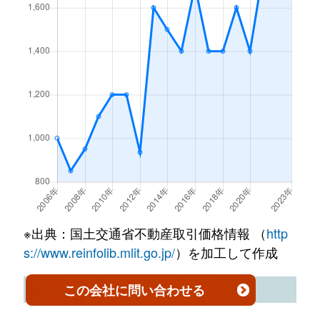
西野１１条
4,700万円
宮の沢
徒
西野１１条
1,900万円
宮の沢
徒
二十四軒３条
1,700万円
二十四軒
徒歩
西町北
63,000万円
発寒南
徒
西野１１条
1,700万円
宮の沢
徒
二十四軒３条
2,800万円
二十四軒
徒歩
西町北
17,000万円
発寒南
徒
西野１４条
1,400万円
宮の沢
徒
二十四軒３条
1,900万円
二十四軒
徒歩
西町北
5,700万円
宮の沢
徒
西町北
3,300万円
発寒南
徒
二十四軒４条
1,200万円
琴似(札幌市営)
徒歩
西町北
9,500万円
宮の沢
徒
西町南
4,300万円
発寒南
徒
二十四軒４条
600万円
琴似(札幌市営)
徒歩
西町北
6,600万円
宮の沢
徒
西町南
2,700万円
発寒南
徒
二十四軒４条
1,900万円
琴似(札幌市営)
徒歩
西町南
2,700万円
発寒南
徒
二十四軒１条
2,400万円
二十四軒
徒
二十四軒４条
900万円
琴似(札幌市営)
徒歩
※出典：国土交通省不動産取引価格情報 （
http
西町南
12,000万円
発寒南
徒
二十四軒３条
2,800万円
二十四軒
徒
s://www.reinfolib.mlit.go.jp/
）を加工して作成
二十四軒４条
2,000万円
琴似(札幌市営)
徒歩
西町南
2,700万円
宮の沢
徒
八軒２条東
4,800万円
八軒
徒
札幌市西区の土地売却価格推移
この会社
に問い合わせる
八軒１条西
2,400万円
琴似(ＪＲ)
徒歩
西町南
4,500万円
宮の沢
徒
八軒２条東
4,400万円
八軒
徒