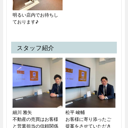
明るい店内でお待ちし
ております♪
スタッフ紹介
細川 雅矢

松平 峻輔

不動産の売買はお客様
お客様に寄り添ったご
と営業担当の信頼関係
提案をさせていただき