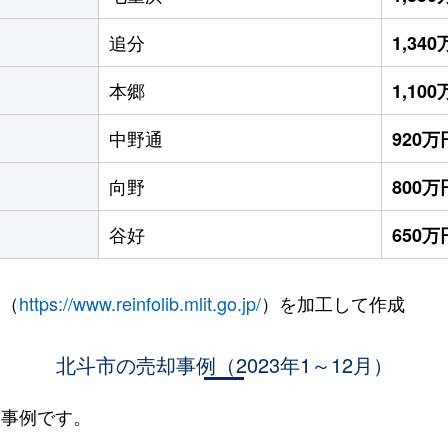
追分
1,34
本郷
1,10
中野通
920万
向野
800万
谷好
650万
 （
https://www.reinfolib.mlit.go.jp/
）を加工して作成
北斗市の売却事例（2023年1～12月）
却事例です。