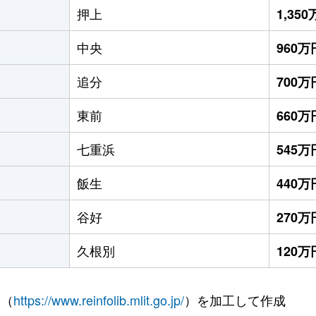
押上
1,35
中央
960万
追分
700万
東前
660万
七重浜
545万
飯生
440万
谷好
270万
久根別
120万
 （
https://www.reinfolib.mlit.go.jp/
）を加工して作成