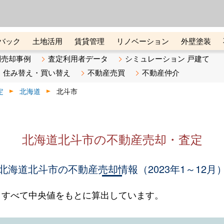
ーズ株式会社（東証グロース上
初めての方へ
ビスです 証券コード：4445
バック
土地活用
賃貸管理
リノベーション
外壁塗装
ライン講座
リビンマガジンBiz
不動産売却ご相談デスク
別売却事例
査定利用者データ
シミュレーション 戸建て
住み替え・買い替え
不動産売買
不動産仲介
定
北海道
北斗市
北海道北斗市の不動産売却・査定
北海道北斗市の不動産売却情報（2023年1～12月
。すべて中央値をもとに算出しています。