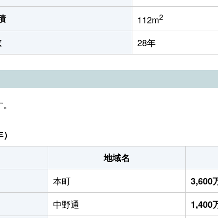
2
積
112m
数
28年
す。
年）
地域名
本町
3,60
中野通
1,40