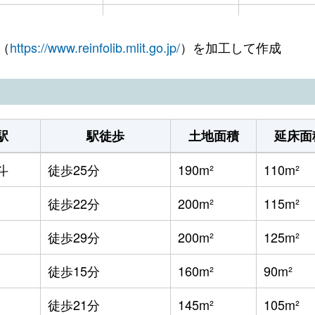
上磯
徒歩11分
430m²
（
https://www.reinfolib.mlit.go.jp/
）を加工して作成
久根別
徒歩4分
330m²
上磯
徒歩23分
740m²
上磯
徒歩21分
2000m²
駅
駅徒歩
土地面積
延床面
上磯
徒歩20分
195m²
斗
徒歩25分
190m²
110m²
上磯
徒歩19分
230m²
徒歩22分
200m²
115m²
清川口
徒歩5分
690m²
徒歩29分
200m²
125m²
渡島当別
徒歩21分
330m²
徒歩15分
160m²
90m²
清川口
徒歩2分
630m²
徒歩21分
145m²
105m²