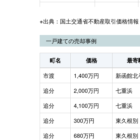
押上
1,200万円
※出典：国土交通省不動産取引価格情報
久根別
120万円
谷好
360万円
一戸建ての売却事例
谷好
6,500万円
町名
価格
最寄
谷好
180万円
市渡
1,400万円
新函館北
谷好
34万円
追分
2,000万円
七重浜
中央
960万円
追分
4,100万円
七重浜
当別
100万円
追分
300万円
東久根別
中野通
1,400万円
追分
680万円
東久根別