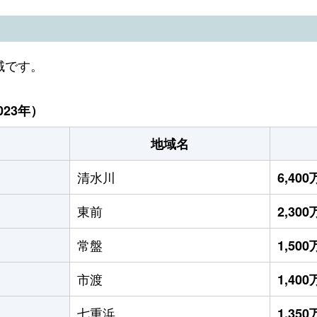
域です。
23年）
地域名
清水川
6,40
東前
2,30
常盤
1,50
市渡
1,40
七重浜
1,35