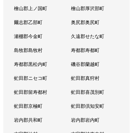
檜山郡上ノ国町
檜山郡厚沢部町
爾志郡乙部町
奥尻郡奥尻町
瀬棚郡今金町
久遠郡せたな町
島牧郡島牧村
寿都郡寿都町
寿都郡黒松内町
磯谷郡蘭越町
虻田郡ニセコ町
虻田郡真狩村
虻田郡留寿都村
虻田郡喜茂別町
虻田郡京極町
虻田郡倶知安町
岩内郡共和町
岩内郡岩内町