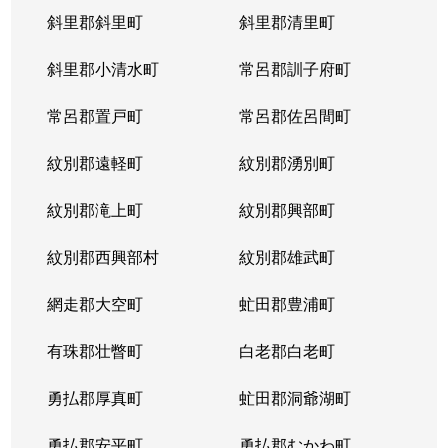
斜里郡斜里町
斜里郡清里町
斜里郡小清水町
常呂郡訓子府町
常呂郡置戸町
常呂郡佐呂間町
紋別郡遠軽町
紋別郡湧別町
紋別郡滝上町
紋別郡興部町
紋別郡西興部村
紋別郡雄武町
網走郡大空町
虻田郡豊浦町
有珠郡壮瞥町
白老郡白老町
勇払郡厚真町
虻田郡洞爺湖町
勇払郡安平町
勇払郡むかわ町