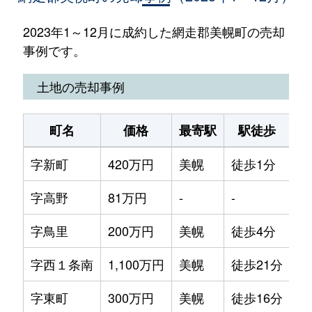
2023年1～12月に成約した網走郡美幌町の売却
事例です。
土地の売却事例
町名
価格
最寄駅
駅徒歩
土
字新町
420万円
美幌
徒歩1分
45
字高野
81万円
-
-
40
字鳥里
200万円
美幌
徒歩4分
46
字西１条南
1,100万円
美幌
徒歩21分
11
字東町
300万円
美幌
徒歩16分
23