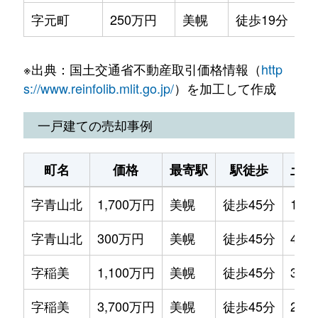
字元町
250万円
美幌
徒歩19分
32
※出典：国土交通省不動産取引価格情報（
http
s://www.reinfolib.mlit.go.jp/
）を加工して作成
一戸建ての売却事例
町名
価格
最寄駅
駅徒歩
土地
字青山北
1,700万円
美幌
徒歩45分
130
字青山北
300万円
美幌
徒歩45分
400
字稲美
1,100万円
美幌
徒歩45分
330
字稲美
3,700万円
美幌
徒歩45分
200