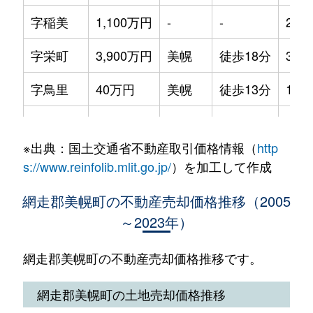
字稲美
1,100万円
-
-
200
字栄町
3,900万円
美幌
徒歩18分
360
字鳥里
40万円
美幌
徒歩13分
130
字美禽
1,400万円
美幌
徒歩24分
350
※出典：国土交通省不動産取引価格情報（
http
字元町
100万円
美幌
徒歩25分
340
s://www.reinfolib.mlit.go.jp/
）を加工して作成
網走郡美幌町の不動産売却価格推移（2005
～2023年）
網走郡美幌町の不動産売却価格推移です。
網走郡美幌町の土地売却価格推移