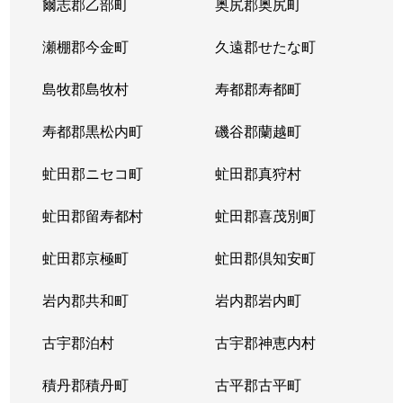
爾志郡乙部町
奥尻郡奥尻町
瀬棚郡今金町
久遠郡せたな町
島牧郡島牧村
寿都郡寿都町
寿都郡黒松内町
磯谷郡蘭越町
虻田郡ニセコ町
虻田郡真狩村
虻田郡留寿都村
虻田郡喜茂別町
虻田郡京極町
虻田郡倶知安町
岩内郡共和町
岩内郡岩内町
古宇郡泊村
古宇郡神恵内村
積丹郡積丹町
古平郡古平町