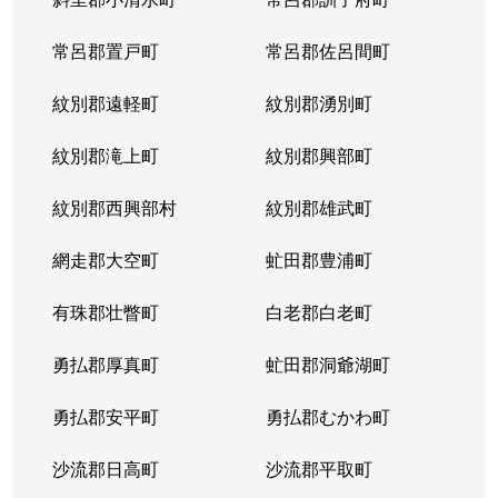
常呂郡置戸町
常呂郡佐呂間町
紋別郡遠軽町
紋別郡湧別町
紋別郡滝上町
紋別郡興部町
紋別郡西興部村
紋別郡雄武町
網走郡大空町
虻田郡豊浦町
有珠郡壮瞥町
白老郡白老町
勇払郡厚真町
虻田郡洞爺湖町
勇払郡安平町
勇払郡むかわ町
沙流郡日高町
沙流郡平取町