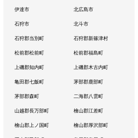
伊達市
北広島市
石狩市
北斗市
石狩郡当別町
石狩郡新篠津村
松前郡松前町
松前郡福島町
上磯郡知内町
上磯郡木古内町
亀田郡七飯町
茅部郡鹿部町
茅部郡森町
二海郡八雲町
山越郡長万部町
檜山郡江差町
檜山郡上ノ国町
檜山郡厚沢部町