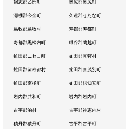
爾志郡乙部町
奥尻郡奥尻町
瀬棚郡今金町
久遠郡せたな町
島牧郡島牧村
寿都郡寿都町
寿都郡黒松内町
磯谷郡蘭越町
虻田郡ニセコ町
虻田郡真狩村
虻田郡留寿都村
虻田郡喜茂別町
虻田郡京極町
虻田郡倶知安町
岩内郡共和町
岩内郡岩内町
古宇郡泊村
古宇郡神恵内村
積丹郡積丹町
古平郡古平町