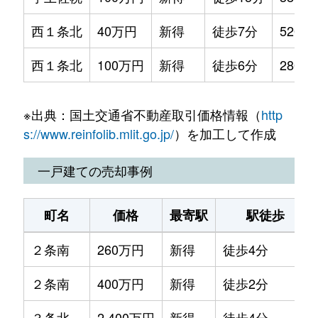
西１条北
40万円
新得
徒歩7分
520m²
西１条北
100万円
新得
徒歩6分
280m²
※出典：国土交通省不動産取引価格情報（
http
s://www.reinfolib.mlit.go.jp/
）を加工して作成
一戸建ての売却事例
町名
価格
最寄駅
駅徒歩
２条南
260万円
新得
徒歩4分
２条南
400万円
新得
徒歩2分
３条北
2,400万円
新得
徒歩4分