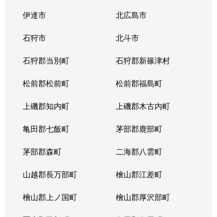
伊達市
北広島市
石狩市
北斗市
石狩郡当別町
石狩郡新篠津村
松前郡松前町
松前郡福島町
上磯郡知内町
上磯郡木古内町
亀田郡七飯町
茅部郡鹿部町
茅部郡森町
二海郡八雲町
山越郡長万部町
檜山郡江差町
檜山郡上ノ国町
檜山郡厚沢部町