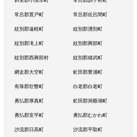
常呂郡置戸町
常呂郡佐呂間町
紋別郡遠軽町
紋別郡湧別町
紋別郡滝上町
紋別郡興部町
紋別郡西興部村
紋別郡雄武町
網走郡大空町
虻田郡豊浦町
有珠郡壮瞥町
白老郡白老町
勇払郡厚真町
虻田郡洞爺湖町
勇払郡安平町
勇払郡むかわ町
沙流郡日高町
沙流郡平取町