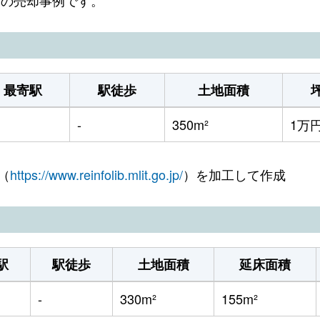
最寄駅
駅徒歩
土地面積
-
350m²
1万
（
https://www.reinfolib.mlit.go.jp/
）を加工して作成
駅
駅徒歩
土地面積
延床面積
-
330m²
155m²