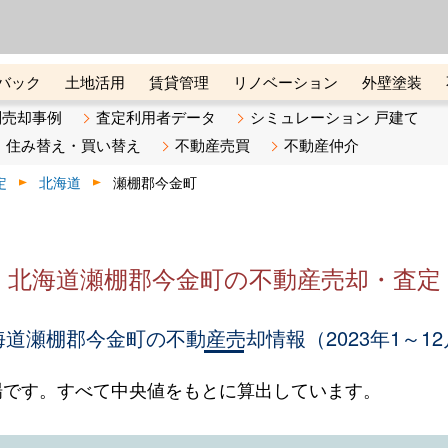
ーズ株式会社（東証グロース上
初めての方へ
ビスです 証券コード：4445
バック
土地活用
賃貸管理
リノベーション
外壁塗装
ライン講座
リビンマガジンBiz
不動産売却ご相談デスク
別売却事例
査定利用者データ
シミュレーション 戸建て
住み替え・買い替え
不動産売買
不動産仲介
定
北海道
瀬棚郡今金町
北海道瀬棚郡今金町の不動産売却・査定
海道瀬棚郡今金町の不動産売却情報（2023年1～12
場です。すべて中央値をもとに算出しています。