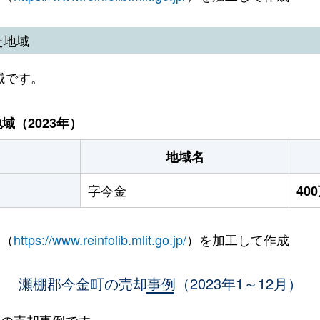
た地域
域です。
（2023年）
地域名
字今金
40
 （
https://www.reinfolib.mlit.go.jp/
）を加工して作成
瀬棚郡今金町の売却事例（2023年1～12月）
金町の売却事例です。