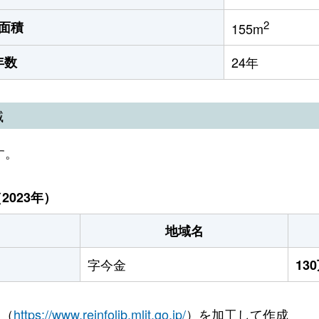
2
面積
155m
年数
24年
域
す。
023年）
地域名
字今金
13
 （
https://www.reinfolib.mlit.go.jp/
）を加工して作成