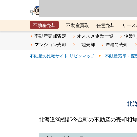
リビン・テクノロジ
場）が運営するサー
不動産売却
不動産買取
任意売却
リース
メタ住宅展示場
ベスト不動産カンパニー
オン
不動産売却査定
オススメ企業一覧
企業
マンション売却
土地売却
戸建て売却
不動産の比較サイト リビンマッチ
不動産売却・査
北
北海道瀬棚郡今金町の不動産の売却相