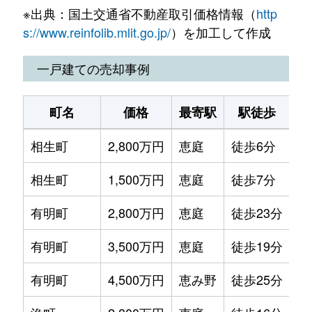
※出典：国土交通省不動産取引価格情報（
http
黄金北
750万円
恵庭
徒歩9分
20
s://www.reinfolib.mlit.go.jp/
）を加工して作成
黄金中央
1,500万円
恵庭
徒歩3分
16
一戸建ての売却事例
黄金中央
2,200万円
恵庭
徒歩8分
25
町名
価格
最寄駅
駅徒歩
土
黄金中央
2,200万円
恵庭
徒歩8分
25
相生町
2,800万円
恵庭
徒歩6分
15
黄金南
740万円
恵庭
徒歩8分
13
相生町
1,500万円
恵庭
徒歩7分
23
駒場町
660万円
恵庭
徒歩25分
16
有明町
2,800万円
恵庭
徒歩23分
18
駒場町
1,400万円
恵庭
徒歩23分
49
有明町
3,500万円
恵庭
徒歩19分
22
幸町
750万円
恵庭
徒歩45分
20
有明町
4,500万円
恵み野
徒歩25分
25
島松旭町
1,100万円
島松
徒歩15分
23