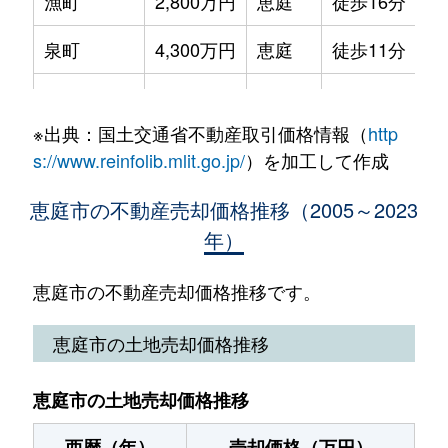
漁町
2,800万円
恵庭
徒歩16分
14
島松旭町
1,100万円
島松
徒歩15分
23
泉町
4,300万円
恵庭
徒歩11分
24
島松旭町
1,200万円
島松
徒歩16分
24
大町
600万円
恵庭
徒歩21分
28
島松寿町
1,200万円
島松
徒歩11分
37
※出典：国土交通省不動産取引価格情報（
http
柏木町
500万円
恵み野
徒歩21分
15
島松寿町
1,000万円
島松
徒歩4分
29
s://www.reinfolib.mlit.go.jp/
）を加工して作成
柏木町
700万円
恵み野
徒歩21分
24
島松仲町
750万円
島松
徒歩6分
22
恵庭市の不動産売却価格推移（2005～2023
年）
柏木町
2,300万円
恵み野
徒歩19分
20
島松東町
1,100万円
島松
徒歩11分
33
柏木町
960万円
恵み野
徒歩19分
24
恵庭市の不動産売却価格推移です。
島松東町
1,200万円
島松
徒歩9分
26
柏木町
4,000万円
恵み野
徒歩19分
37
恵庭市の土地売却価格推移
白樺町
200万円
恵庭
徒歩45分
70
北柏木町
900万円
恵み野
徒歩20分
20
住吉町
900万円
恵庭
徒歩11分
12
恵庭市の土地売却価格推移
北柏木町
1,700万円
恵み野
徒歩16分
21
戸磯
25,000万円
恵庭
徒歩45分
20
西暦（年）
売却価格（万円）