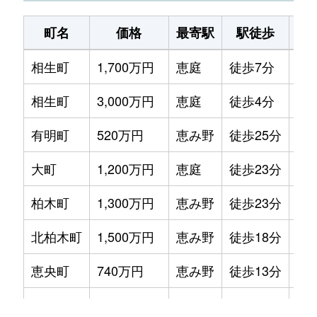
町名
価格
最寄駅
駅徒歩
土
相生町
1,700万円
恵庭
徒歩7分
25
相生町
3,000万円
恵庭
徒歩4分
58
有明町
520万円
恵み野
徒歩25分
27
大町
1,200万円
恵庭
徒歩23分
37
柏木町
1,300万円
恵み野
徒歩23分
33
北柏木町
1,500万円
恵み野
徒歩18分
50
恵央町
740万円
恵み野
徒歩13分
30
黄金北
2,400万円
恵庭
徒歩9分
38