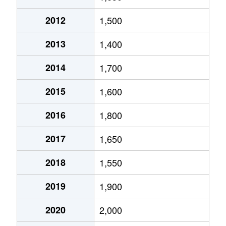
緑町
500万円
恵庭
徒歩6分
11
2012
1,500
恵み野北
2,300万円
恵み野
徒歩14分
24
2013
1,400
恵み野北
700万円
恵み野
徒歩16分
25
2014
1,700
恵み野北
7,800万円
恵み野
徒歩18分
46
2015
1,600
恵み野里美
3,500万円
恵み野
徒歩6分
41
2016
1,800
恵み野西
1,200万円
恵み野
徒歩4分
24
2017
1,650
恵み野東
2,000万円
恵み野
徒歩24分
24
2018
1,550
恵み野東
2,100万円
恵み野
徒歩26分
15
2019
1,900
和光町
800万円
恵庭
徒歩15分
22
2020
2,000