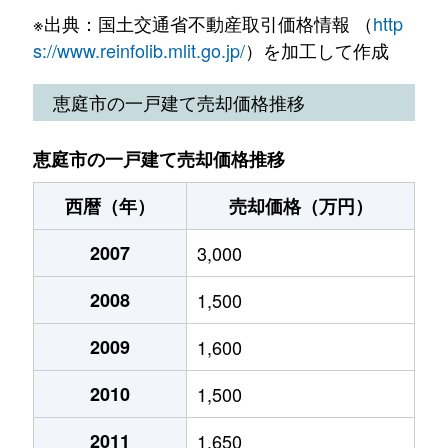
※出典：国土交通省不動産取引価格情報 （
http
柏陽町
2,300万円
恵み野
徒歩15分
18
s://www.reinfolib.mlit.go.jp/
）を加工して作成
柏陽町
2,500万円
恵み野
徒歩16分
12
恵庭市の一戸建て売却価格推移
柏陽町
2,400万円
恵み野
徒歩16分
12
恵庭市の一戸建て売却価格推移
福住町
4,100万円
恵庭
徒歩14分
17
西暦（年）
売却価格（万円）
福住町
4,600万円
恵庭
徒歩14分
18
2007
3,000
福住町
1,600万円
恵庭
徒歩16分
16
2008
1,500
福住町
3,400万円
恵庭
徒歩14分
20
2009
1,600
福住町
1,100万円
恵庭
徒歩12分
37
2010
1,500
美咲野
1,300万円
恵庭
徒歩29分
23
2011
1,650