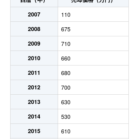
恵央町
800万円
恵み野
徒歩20分
26
戸磯
2007
23,000万円
110
恵庭
徒歩23分
20
黄金北
4,500万円
恵庭
徒歩9分
77
2008
675
中島町
1,200万円
恵庭
徒歩19分
20
黄金北
2,000万円
恵庭
徒歩14分
41
2009
710
柏陽町
980万円
恵み野
徒歩12分
26
黄金北
4,700万円
恵庭
徒歩13分
21
2010
660
柏陽町
1,700万円
恵み野
徒歩6分
31
黄金南
1,900万円
恵庭
徒歩20分
24
2011
680
柏陽町
140万円
恵み野
徒歩9分
29
黄金南
2,500万円
恵庭
徒歩9分
25
2012
700
柏陽町
1,200万円
恵み野
徒歩9分
29
黄金南
2,300万円
恵庭
徒歩20分
21
2013
630
柏陽町
1,200万円
恵み野
徒歩6分
31
黄金南
2,900万円
恵庭
徒歩14分
27
2014
530
福住町
970万円
恵庭
徒歩13分
21
駒場町
2,400万円
恵庭
徒歩25分
16
2015
610
福住町
1,300万円
恵庭
徒歩8分
19