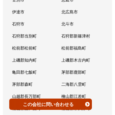
伊達市
北広島市
石狩市
北斗市
石狩郡当別町
石狩郡新篠津村
松前郡松前町
松前郡福島町
上磯郡知内町
上磯郡木古内町
亀田郡七飯町
茅部郡鹿部町
茅部郡森町
二海郡八雲町
山越郡長万部町
檜山郡江差町
この会社
に問い合わせる
檜山郡上ノ国町
檜山郡厚沢部町