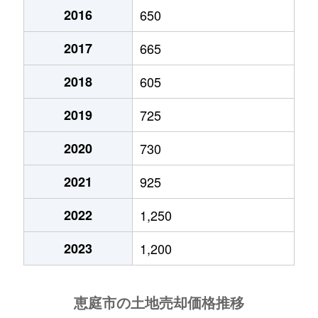
駒場町
8,300万円
恵庭
徒歩18分
14
2016
650
福住町
1,100万円
恵庭
徒歩14分
34
駒場町
2,200万円
恵庭
徒歩26分
16
2017
665
福住町
3,700万円
恵庭
徒歩12分
10
栄恵町
1,200万円
恵庭
徒歩8分
14
2018
605
福住町
720万円
恵庭
徒歩9分
24
桜町
2,700万円
恵庭
徒歩18分
30
2019
725
文京町
1,200万円
恵庭
徒歩45分
33
桜町
2,100万円
恵庭
徒歩18分
28
2020
730
文京町
1,100万円
恵庭
徒歩29分
14
2021
925
島松寿町
1,500万円
島松
徒歩4分
47
牧場
220万円
恵庭
徒歩45分
92
2022
1,250
島松寿町
3,200万円
島松
徒歩14分
25
緑町
400万円
恵庭
徒歩5分
65
2023
1,200
島松寿町
3,200万円
島松
徒歩14分
25
緑町
950万円
恵庭
徒歩6分
19
島松仲町
750万円
島松
徒歩7分
18
恵み野西
1,700万円
恵み野
徒歩4分
25