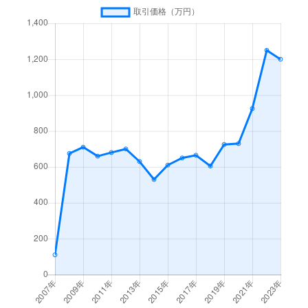
島松仲町
1,500万円
島松
徒歩4分
25
恵み野西
1,300万円
恵み野
徒歩8分
26
島松東町
800万円
島松
徒歩9分
20
恵み野西
1,100万円
恵み野
徒歩4分
36
住吉町
2,000万円
恵庭
徒歩13分
28
恵み野東
150万円
恵み野
徒歩23分
25
戸磯
4,500万円
恵庭
徒歩21分
20
恵み野東
1,200万円
恵み野
徒歩23分
25
中島町
3,300万円
恵庭
徒歩19分
22
恵み野東
6,900万円
恵み野
徒歩28分
13
中島町
2,000万円
恵庭
徒歩19分
84
恵み野南
980万円
恵み野
徒歩14分
17
中島町
2,300万円
恵庭
徒歩18分
12
中島町
3,800万円
恵み野
徒歩10分
87
中島町
2,000万円
恵み野
徒歩13分
29
柏陽町
1,900万円
恵み野
徒歩16分
23