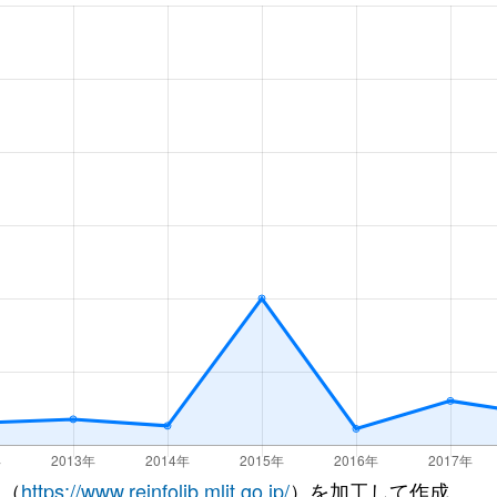
 （
https://www.reinfolib.mlit.go.jp/
）を加工して作成