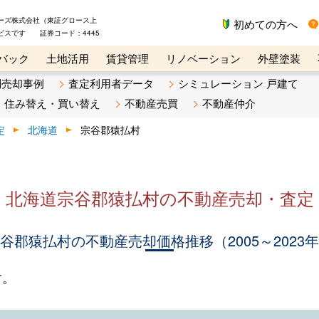
ーズ株式会社（東証グロース上
初めての方へ
ビスです 証券コード：4445
バック
土地活用
賃貸管理
リノベーション
外壁塗装
ライン講座
リビンマガジンBiz
不動産売却ご相談デスク
別売却事例
査定利用者データ
シミュレーション 戸建て
住み替え・買い替え
不動産売買
不動産仲介
定
北海道
宗谷郡猿払村
北海道宗谷郡猿払村の不動産売却・査定
谷郡猿払村の不動産売却価格推移（2005～2023
す。