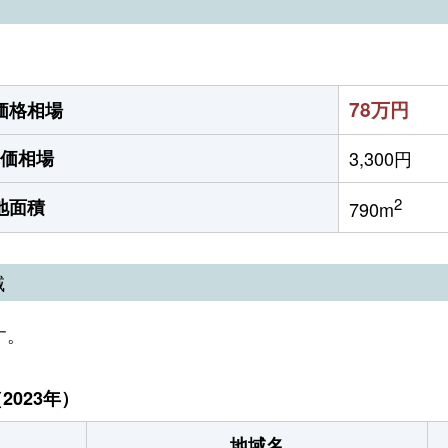
78万円
価格相場
価相場
3,300円
2
地面積
790m
域
す。
023年）
地域名