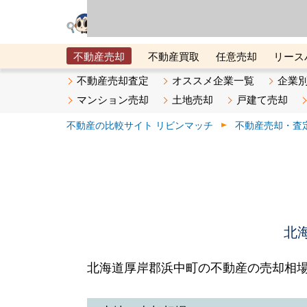
リビン・テクノロジ
場）が運営するサー
不動産売却
不動産買取
任意売却
リース
メタ住宅展示場
ベスト不動産カンパニー
オン
不動産売却査定
オススメ企業一覧
企業
マンション売却
土地売却
戸建て売却
不動産の比較サイト リビンマッチ
不動産売却・査
北
北海道厚岸郡浜中町の不動産の売却相