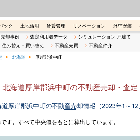
ーズ株式会社（東証グロース上
初めての方へ
ビスです 証券コード：4445
バック
土地活用
賃貸管理
リノベーション
外壁塗装
ライン講座
リビンマガジンBiz
不動産売却ご相談デスク
別売却事例
査定利用者データ
シミュレーション 戸建て
住み替え・買い替え
不動産売買
不動産仲介
定
北海道
厚岸郡浜中町
北海道厚岸郡浜中町の不動産売却・査定
海道厚岸郡浜中町の不動産売却情報（2023年1～12
場です。すべて中央値をもとに算出しています。