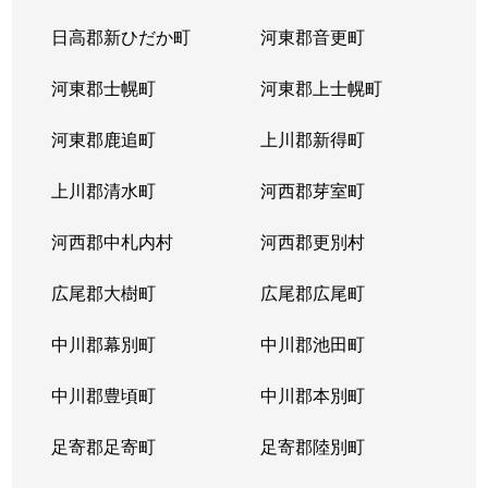
日高郡新ひだか町
河東郡音更町
河東郡士幌町
河東郡上士幌町
河東郡鹿追町
上川郡新得町
上川郡清水町
河西郡芽室町
河西郡中札内村
河西郡更別村
広尾郡大樹町
広尾郡広尾町
中川郡幕別町
中川郡池田町
中川郡豊頃町
中川郡本別町
足寄郡足寄町
足寄郡陸別町