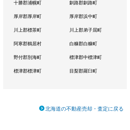
十勝郡浦幌町
釧路郡釧路町
厚岸郡厚岸町
厚岸郡浜中町
川上郡標茶町
川上郡弟子屈町
阿寒郡鶴居村
白糠郡白糠町
野付郡別海町
標津郡中標津町
標津郡標津町
目梨郡羅臼町
北海道の不動産売却・査定に戻る