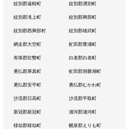
紋別郡遠軽町
紋別郡湧別町
紋別郡滝上町
紋別郡興部町
紋別郡西興部村
紋別郡雄武町
網走郡大空町
虻田郡豊浦町
有珠郡壮瞥町
白老郡白老町
勇払郡厚真町
虻田郡洞爺湖町
勇払郡安平町
勇払郡むかわ町
沙流郡日高町
沙流郡平取町
新冠郡新冠町
浦河郡浦河町
様似郡様似町
幌泉郡えりも町