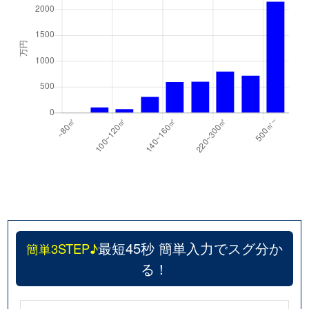
最短45秒 簡単入力でスグ分か
簡単3STEP♪
る！