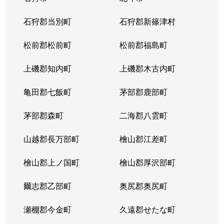
石狩郡当別町
石狩郡新篠津村
松前郡松前町
松前郡福島町
上磯郡知内町
上磯郡木古内町
亀田郡七飯町
茅部郡鹿部町
茅部郡森町
二海郡八雲町
山越郡長万部町
檜山郡江差町
檜山郡上ノ国町
檜山郡厚沢部町
爾志郡乙部町
奥尻郡奥尻町
瀬棚郡今金町
久遠郡せたな町