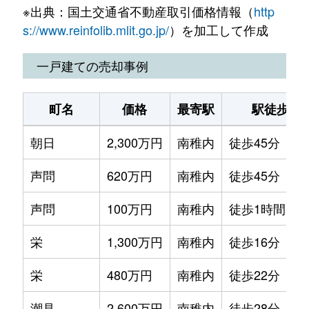
※出典：国土交通省不動産取引価格情報（
http
富岡
22万円
南稚内
徒歩45分
s://www.reinfolib.mlit.go.jp/
）を加工して作成
富岡
330万円
南稚内
徒歩45分
一戸建ての売却事例
富岡
290万円
南稚内
徒歩45分
町名
価格
最寄駅
駅徒歩
西浜
100万円
南稚内
徒歩1時間15分
朝日
2,300万円
南稚内
徒歩45分
萩見
300万円
南稚内
徒歩45分
声問
620万円
南稚内
徒歩45分
萩見
140万円
南稚内
徒歩45分
声問
100万円
南稚内
徒歩1時間15
萩見
410万円
南稚内
徒歩45分
栄
1,300万円
南稚内
徒歩16分
萩見
330万円
南稚内
徒歩45分
栄
480万円
南稚内
徒歩22分
萩見
250万円
南稚内
徒歩26分
潮見
2,600万円
南稚内
徒歩28分