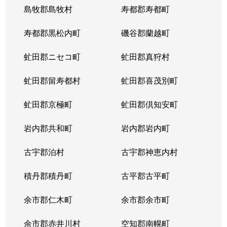
島牧郡島牧村
寿都郡寿都町
寿都郡黒松内町
磯谷郡蘭越町
虻田郡ニセコ町
虻田郡真狩村
虻田郡留寿都村
虻田郡喜茂別町
虻田郡京極町
虻田郡倶知安町
岩内郡共和町
岩内郡岩内町
古宇郡泊村
古宇郡神恵内村
積丹郡積丹町
古平郡古平町
余市郡仁木町
余市郡余市町
余市郡赤井川村
空知郡南幌町