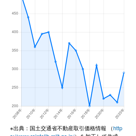
※出典：国土交通省不動産取引価格情報 （
http
s://www.reinfolib.mlit.go.jp/
）を加工して作成