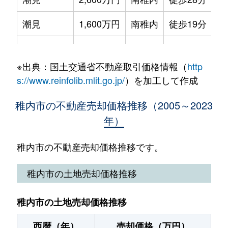
萩見
50万円
南稚内
徒歩45分
潮見
1,600万円
南稚内
徒歩19分
萩見
400万円
南稚内
徒歩28分
末広
1,500万円
南稚内
徒歩4分
はまなす
750万円
南稚内
徒歩45分
※出典：国土交通省不動産取引価格情報（
http
末広
250万円
南稚内
徒歩14分
宝来
120万円
稚内
徒歩20分
s://www.reinfolib.mlit.go.jp/
）を加工して作成
末広
600万円
南稚内
徒歩12分
宝来
25万円
稚内
徒歩11分
稚内市の不動産売却価格推移（2005～2023
年）
中央
200万円
稚内
徒歩7分
宝来
50万円
稚内
徒歩18分
富岡
200万円
南稚内
徒歩45分
稚内市の不動産売却価格推移です。
港
200万円
南稚内
徒歩9分
富岡
100万円
南稚内
徒歩45分
稚内市の土地売却価格推移
港
1,000万円
南稚内
徒歩7分
富岡
2,800万円
-
-
港
220万円
南稚内
徒歩13分
稚内市の土地売却価格推移
萩見
780万円
南稚内
徒歩45分
港
1,500万円
南稚内
徒歩14分
西暦（年）
売却価格（万円）