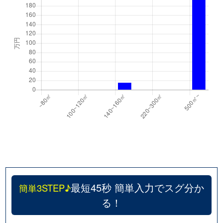
最短45秒 簡単入力でスグ分か
簡単3STEP♪
る！