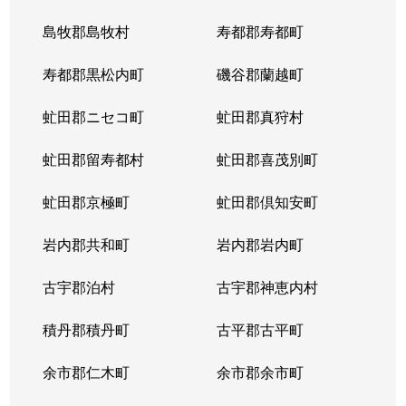
島牧郡島牧村
寿都郡寿都町
寿都郡黒松内町
磯谷郡蘭越町
虻田郡ニセコ町
虻田郡真狩村
虻田郡留寿都村
虻田郡喜茂別町
虻田郡京極町
虻田郡倶知安町
岩内郡共和町
岩内郡岩内町
古宇郡泊村
古宇郡神恵内村
積丹郡積丹町
古平郡古平町
余市郡仁木町
余市郡余市町