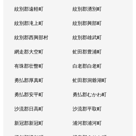
紋別郡遠軽町
紋別郡湧別町
紋別郡滝上町
紋別郡興部町
紋別郡西興部村
紋別郡雄武町
網走郡大空町
虻田郡豊浦町
有珠郡壮瞥町
白老郡白老町
勇払郡厚真町
虻田郡洞爺湖町
勇払郡安平町
勇払郡むかわ町
沙流郡日高町
沙流郡平取町
新冠郡新冠町
浦河郡浦河町