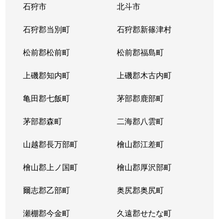
石狩市
北斗市
石狩郡当別町
石狩郡新篠津村
松前郡松前町
松前郡福島町
上磯郡知内町
上磯郡木古内町
亀田郡七飯町
茅部郡鹿部町
茅部郡森町
二海郡八雲町
山越郡長万部町
檜山郡江差町
檜山郡上ノ国町
檜山郡厚沢部町
爾志郡乙部町
奥尻郡奥尻町
瀬棚郡今金町
久遠郡せたな町