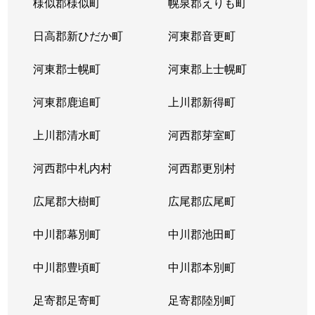
様似郡様似町
幌泉郡えりも町
日高郡新ひだか町
河東郡音更町
河東郡士幌町
河東郡上士幌町
河東郡鹿追町
上川郡新得町
上川郡清水町
河西郡芽室町
河西郡中札内村
河西郡更別村
広尾郡大樹町
広尾郡広尾町
中川郡幕別町
中川郡池田町
中川郡豊頃町
中川郡本別町
足寄郡足寄町
足寄郡陸別町