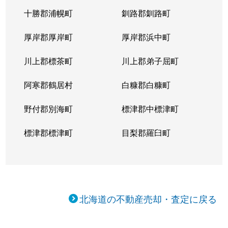
十勝郡浦幌町
釧路郡釧路町
厚岸郡厚岸町
厚岸郡浜中町
川上郡標茶町
川上郡弟子屈町
阿寒郡鶴居村
白糠郡白糠町
野付郡別海町
標津郡中標津町
標津郡標津町
目梨郡羅臼町
北海道の不動産売却・査定に戻る