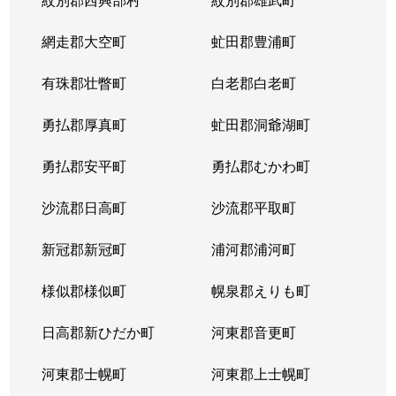
網走郡大空町
虻田郡豊浦町
有珠郡壮瞥町
白老郡白老町
勇払郡厚真町
虻田郡洞爺湖町
勇払郡安平町
勇払郡むかわ町
沙流郡日高町
沙流郡平取町
新冠郡新冠町
浦河郡浦河町
様似郡様似町
幌泉郡えりも町
日高郡新ひだか町
河東郡音更町
河東郡士幌町
河東郡上士幌町