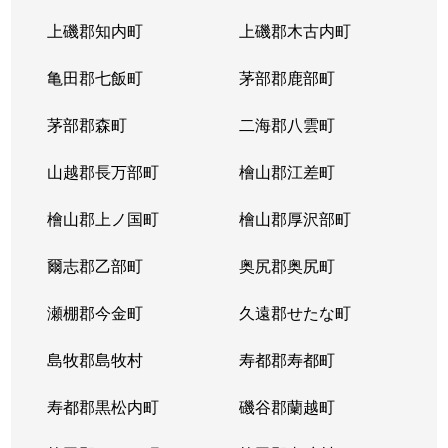
上磯郡知内町
上磯郡木古内町
亀田郡七飯町
茅部郡鹿部町
茅部郡森町
二海郡八雲町
山越郡長万部町
檜山郡江差町
檜山郡上ノ国町
檜山郡厚沢部町
爾志郡乙部町
奥尻郡奥尻町
瀬棚郡今金町
久遠郡せたな町
島牧郡島牧村
寿都郡寿都町
寿都郡黒松内町
磯谷郡蘭越町