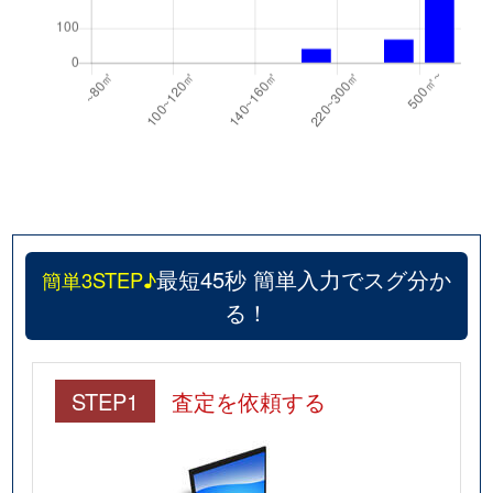
最短45秒 簡単入力でスグ分か
簡単3STEP♪
る！
STEP1
査定を依頼する