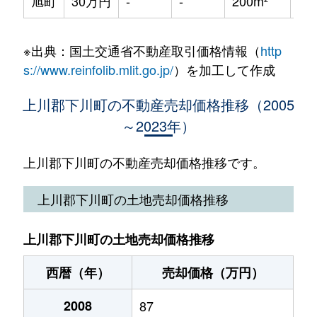
旭町
30万円
-
-
200m²
13
※出典：国土交通省不動産取引価格情報（
http
s://www.reinfolib.mlit.go.jp/
）を加工して作成
上川郡下川町の不動産売却価格推移（2005
～2023年）
上川郡下川町の不動産売却価格推移です。
上川郡下川町の土地売却価格推移
上川郡下川町の土地売却価格推移
西暦（年）
売却価格（万円）
2008
87