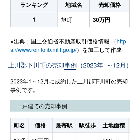
ランキング
地域名
売却価格
1
旭町
30万円
※出典：国土交通省不動産取引価格情報 （
http
s://www.reinfolib.mlit.go.jp/
）を加工して作成
上川郡下川町の売却事例（2023年1～12月）
2023年1～12月に成約した上川郡下川町の売却
事例です。
一戸建ての売却事例
町名
価格
最寄駅
駅徒歩
土地面積
延