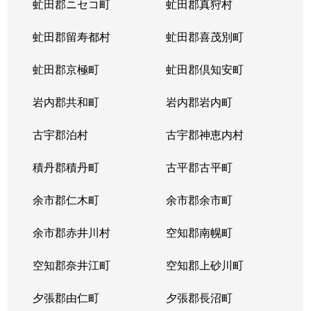
虻田郡ニセコ町
虻田郡真狩村
虻田郡留寿都村
虻田郡喜茂別町
虻田郡京極町
虻田郡倶知安町
岩内郡共和町
岩内郡岩内町
古宇郡泊村
古宇郡神恵内村
積丹郡積丹町
古平郡古平町
余市郡仁木町
余市郡余市町
余市郡赤井川村
空知郡南幌町
空知郡奈井江町
空知郡上砂川町
夕張郡由仁町
夕張郡長沼町