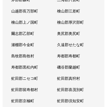
山越郡長万部町
檜山郡江差町
檜山郡上ノ国町
檜山郡厚沢部町
爾志郡乙部町
奥尻郡奥尻町
瀬棚郡今金町
久遠郡せたな町
島牧郡島牧村
寿都郡寿都町
寿都郡黒松内町
磯谷郡蘭越町
虻田郡ニセコ町
虻田郡真狩村
虻田郡留寿都村
虻田郡喜茂別町
虻田郡京極町
虻田郡倶知安町