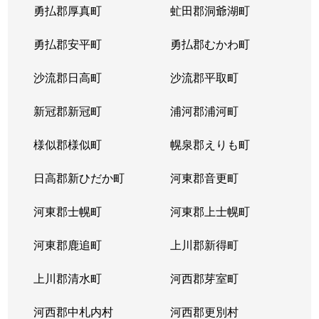
勇払郡厚真町
虻田郡洞爺湖町
勇払郡安平町
勇払郡むかわ町
沙流郡日高町
沙流郡平取町
新冠郡新冠町
浦河郡浦河町
様似郡様似町
幌泉郡えりも町
日高郡新ひだか町
河東郡音更町
河東郡士幌町
河東郡上士幌町
河東郡鹿追町
上川郡新得町
上川郡清水町
河西郡芽室町
河西郡中札内村
河西郡更別村