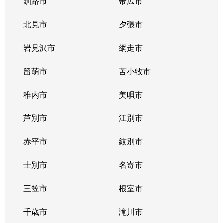
釧路市
帯広市
北見市
夕張市
岩見沢市
網走市
留萌市
苫小牧市
稚内市
美唄市
芦別市
江別市
赤平市
紋別市
士別市
名寄市
三笠市
根室市
千歳市
滝川市