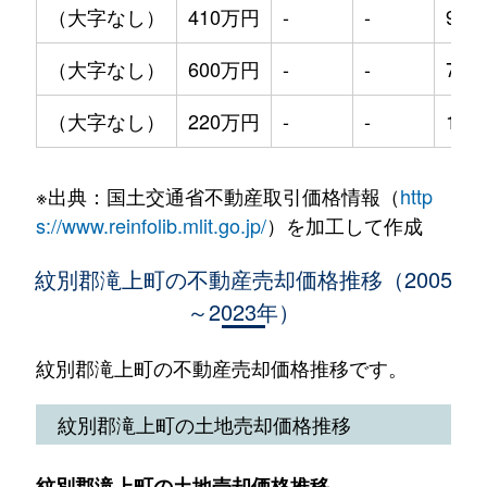
（大字なし）
410万円
-
-
910
（大字なし）
600万円
-
-
710
（大字なし）
220万円
-
-
130
※出典：国土交通省不動産取引価格情報（
http
s://www.reinfolib.mlit.go.jp/
）を加工して作成
紋別郡滝上町の不動産売却価格推移（2005
～2023年）
紋別郡滝上町の不動産売却価格推移です。
紋別郡滝上町の土地売却価格推移
紋別郡滝上町の土地売却価格推移