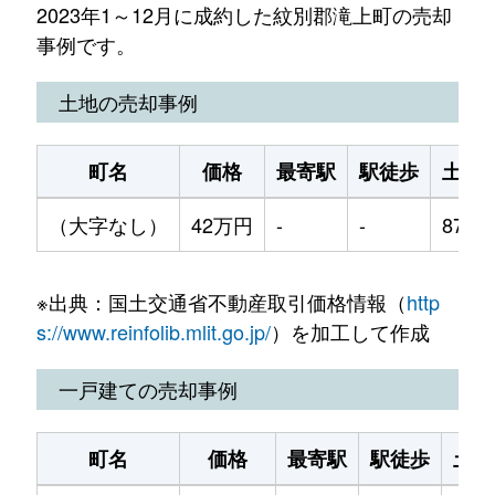
2023年1～12月に成約した紋別郡滝上町の売却
事例です。
土地の売却事例
町名
価格
最寄駅
駅徒歩
土地
（大字なし）
42万円
-
-
870m
※出典：国土交通省不動産取引価格情報（
http
s://www.reinfolib.mlit.go.jp/
）を加工して作成
一戸建ての売却事例
町名
価格
最寄駅
駅徒歩
土地