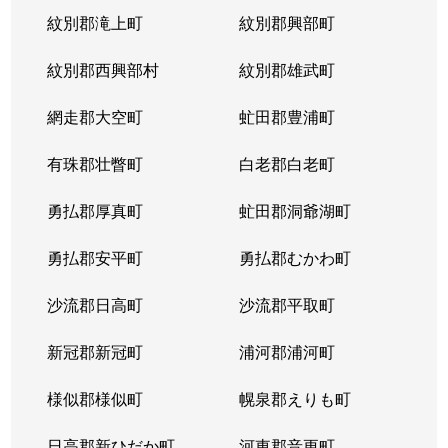
紋別郡滝上町
紋別郡興部町
紋別郡西興部村
紋別郡雄武町
網走郡大空町
虻田郡豊浦町
有珠郡壮瞥町
白老郡白老町
勇払郡厚真町
虻田郡洞爺湖町
勇払郡安平町
勇払郡むかわ町
沙流郡日高町
沙流郡平取町
新冠郡新冠町
浦河郡浦河町
様似郡様似町
幌泉郡えりも町
日高郡新ひだか町
河東郡音更町