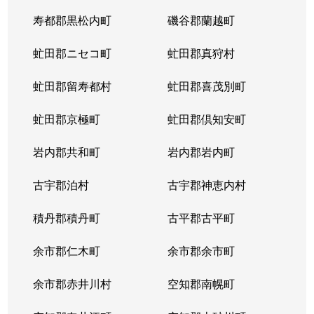
寿都郡黒松内町
磯谷郡蘭越町
虻田郡ニセコ町
虻田郡真狩村
虻田郡留寿都村
虻田郡喜茂別町
虻田郡京極町
虻田郡倶知安町
岩内郡共和町
岩内郡岩内町
古宇郡泊村
古宇郡神恵内村
積丹郡積丹町
古平郡古平町
余市郡仁木町
余市郡余市町
余市郡赤井川村
空知郡南幌町