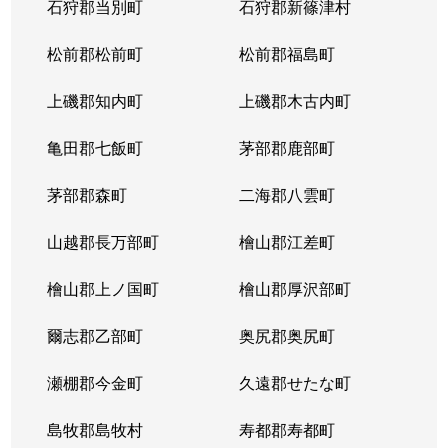
石狩郡当別町
石狩郡新篠津村
松前郡松前町
松前郡福島町
上磯郡知内町
上磯郡木古内町
亀田郡七飯町
茅部郡鹿部町
茅部郡森町
二海郡八雲町
山越郡長万部町
檜山郡江差町
檜山郡上ノ国町
檜山郡厚沢部町
爾志郡乙部町
奥尻郡奥尻町
瀬棚郡今金町
久遠郡せたな町
島牧郡島牧村
寿都郡寿都町