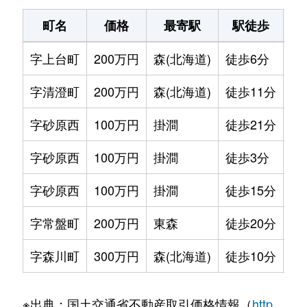
町名
価格
最寄駅
駅徒歩
土
字上台町
200万円
森(北海道)
徒歩6分
26
字清澄町
200万円
森(北海道)
徒歩11分
33
字砂原西
100万円
掛澗
徒歩21分
77
字砂原西
100万円
掛澗
徒歩3分
17
字砂原西
100万円
掛澗
徒歩15分
20
字常盤町
200万円
東森
徒歩20分
81
字森川町
300万円
森(北海道)
徒歩10分
53
※出典：国土交通省不動産取引価格情報（
http