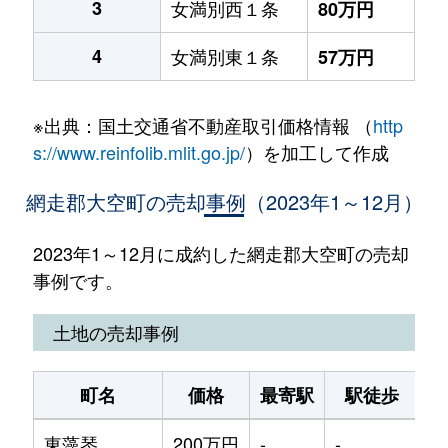
3
女満別西１条
80万円
4
女満別東１条
57万円
※出典：国土交通省不動産取引価格情報 （
http
s://www.reinfolib.mlit.go.jp/
）を加工して作成
網走郡大空町の売却事例（2023年1～12月）
2023年1～12月に成約した網走郡大空町の売却
事例です。
土地の売却事例
町名
価格
最寄駅
駅徒歩
土
東藻琴
200万円
-
-
4