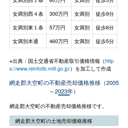
女満別西４条
300万円
女満別
徒歩9分
30
女満別東１条
57万円
女満別
徒歩6分
54
女満別本通
460万円
女満別
徒歩5分
18
※出典：国土交通省不動産取引価格情報（
http
s://www.reinfolib.mlit.go.jp/
）を加工して作成
網走郡大空町の不動産売却価格推移（2005
～2023年）
網走郡大空町の不動産売却価格推移です。
網走郡大空町の土地売却価格推移