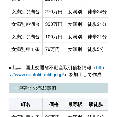
女満別眺湖台
270万円
女満別
徒歩24分
5
女満別眺湖台
330万円
女満別
徒歩21分
6
女満別眺湖台
100万円
女満別
徒歩21分
9
女満別東１条
79万円
女満別
徒歩5分
6
※出典：国土交通省不動産取引価格情報（
http
s://www.reinfolib.mlit.go.jp/
）を加工して作成
一戸建ての売却事例
町名
価格
最寄駅
駅徒歩
土
女満別西１条
80万円
女満別
徒歩3分
20