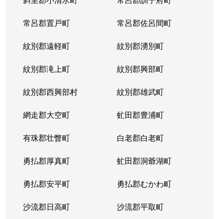
常呂郡置戸町
常呂郡佐呂間町
紋別郡遠軽町
紋別郡湧別町
紋別郡滝上町
紋別郡興部町
紋別郡西興部村
紋別郡雄武町
網走郡大空町
虻田郡豊浦町
有珠郡壮瞥町
白老郡白老町
勇払郡厚真町
虻田郡洞爺湖町
勇払郡安平町
勇払郡むかわ町
沙流郡日高町
沙流郡平取町