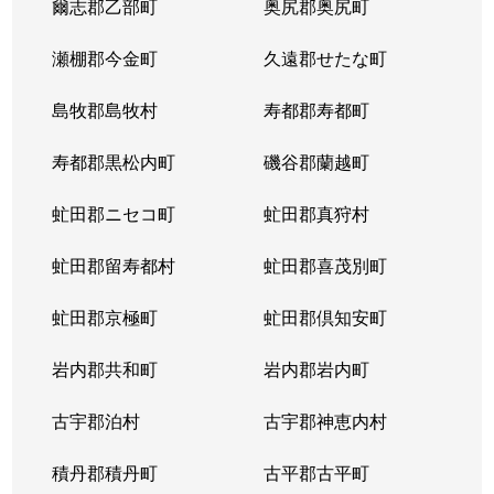
爾志郡乙部町
奥尻郡奥尻町
瀬棚郡今金町
久遠郡せたな町
島牧郡島牧村
寿都郡寿都町
寿都郡黒松内町
磯谷郡蘭越町
虻田郡ニセコ町
虻田郡真狩村
虻田郡留寿都村
虻田郡喜茂別町
虻田郡京極町
虻田郡倶知安町
岩内郡共和町
岩内郡岩内町
古宇郡泊村
古宇郡神恵内村
積丹郡積丹町
古平郡古平町