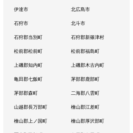
伊達市
北広島市
石狩市
北斗市
石狩郡当別町
石狩郡新篠津村
松前郡松前町
松前郡福島町
上磯郡知内町
上磯郡木古内町
亀田郡七飯町
茅部郡鹿部町
茅部郡森町
二海郡八雲町
山越郡長万部町
檜山郡江差町
檜山郡上ノ国町
檜山郡厚沢部町