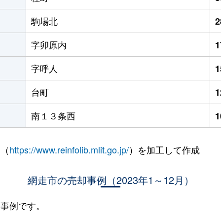
駒場北
字卯原内
字呼人
台町
南１３条西
 （
https://www.reinfolib.mlit.go.jp/
）を加工して作成
網走市の売却事例（2023年1～12月）
却事例です。