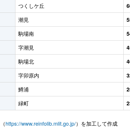
つくしケ丘
潮見
駒場南
字潮見
駒場北
字卯原内
鱒浦
緑町
 （
https://www.reinfolib.mlit.go.jp/
）を加工して作成