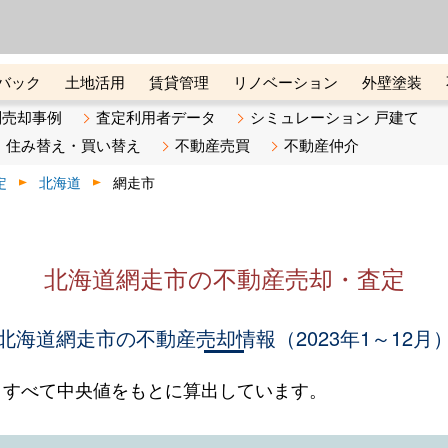
ーズ株式会社（東証グロース上
初めての方へ
ビスです 証券コード：4445
バック
土地活用
賃貸管理
リノベーション
外壁塗装
ライン講座
リビンマガジンBiz
不動産売却ご相談デスク
別売却事例
査定利用者データ
シミュレーション 戸建て
住み替え・買い替え
不動産売買
不動産仲介
定
北海道
網走市
北海道網走市の不動産売却・査定
北海道網走市の不動産売却情報（2023年1～12月
。すべて中央値をもとに算出しています。