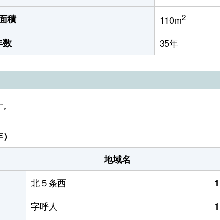
2
面積
110m
年数
35年
す。
年）
地域名
北５条西
1
字呼人
1