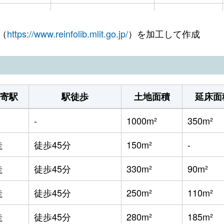
網走
徒歩45分
340m²
（
https://www.reinfolib.mlit.go.jp/
）を加工して作成
網走
徒歩45分
290m²
網走
徒歩45分
340m²
網走
徒歩45分
660m²
寄駅
駅徒歩
土地面積
延床面
網走
徒歩45分
210m²
-
1000m²
350m²
網走
徒歩1時間15分
490m²
走
徒歩45分
150m²
-
網走
徒歩8分
250m²
走
徒歩45分
330m²
90m²
網走
徒歩1時間45分
2000m²
走
徒歩45分
250m²
110m²
-
-
630m²
走
徒歩45分
280m²
185m²