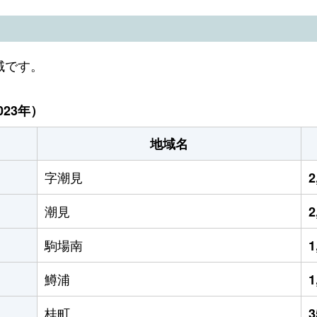
域です。
23年）
地域名
字潮見
2
潮見
2
駒場南
1
鱒浦
1
桂町