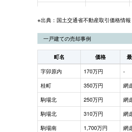
潮見
520万円
※出典：国土交通省不動産取引価格情報
潮見
550万円
潮見
550万円
一戸建ての売却事例
潮見
750万円
町名
価格
最
つくしケ丘
600万円
字卯原内
170万円
-
鱒浦
250万円
桂町
350万円
網
緑町
230万円
駒場北
250万円
網
字呼人
1,800万円
駒場北
310万円
網
字呼人
380万円
駒場南
1,700万円
網