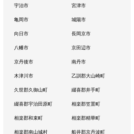
壬生東大竹町
400万円
西大路御池
宇治市
宮津市
壬生檜町
1,900万円
西院(阪急)
亀岡市
城陽市
壬生檜町
向日市
1,900万円
長岡京市
西院(阪急)
八幡市
京田辺市
壬生森前町
970万円
西院(阪急)
京丹後市
南丹市
壬生森前町
580万円
西院(阪急)
木津川市
乙訓郡大山崎町
壬生森前町
800万円
西院(阪急)
久世郡久御山町
綴喜郡井手町
壬生森町
3,800万円
西院(阪急)
綴喜郡宇治田原町
相楽郡笠置町
乾学区
470万円
大宮(京都)
相楽郡和束町
相楽郡精華町
乾学区
580万円
大宮(京都)
相楽郡南山城村
船井郡京丹波町