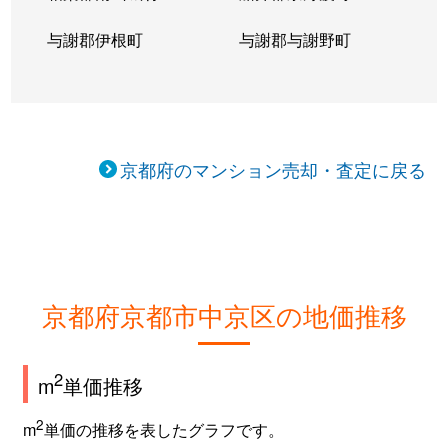
乾学区
2,600万円
大宮(京都)
与謝郡伊根町
与謝郡与謝野町
乾学区
560万円
大宮(京都)
乾学区
1,700万円
大宮(京都)
乾学区
1,700万円
大宮(京都)
京都府のマンション売却・査定に戻る
梅屋学区
3,000万円
二条城前
梅屋学区
1,300万円
丸太町(京都市営
城巽学区
6,400万円
烏丸御池
京都府京都市中京区の地価推移
城巽学区
5,500万円
烏丸御池
2
m
単価推移
城巽学区
4,600万円
烏丸御池
2
m
単価の推移を表したグラフです。
城巽学区
7,300万円
烏丸御池