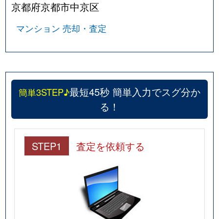
日彰学区
13,000万円
四条(京都市営)
京都府京都市中京区
日彰学区
8,900万円
四条(京都市営)
マンション 売却・査定
初音学区
14,000万円
烏丸御池
初音学区
15,000万円
烏丸御池
最短45秒 簡単入力でスグ分か
簡単3STEP♪
初音学区
2,000万円
烏丸御池
る！
初音学区
1,000万円
烏丸御池
初音学区
12,000万円
烏丸御池
STEP1
査定を依頼する
初音学区
5,300万円
烏丸御池
初音学区
8,900万円
烏丸御池
初音学区
5,100万円
烏丸御池