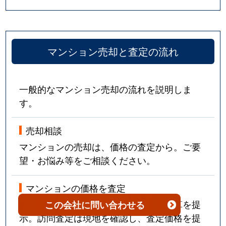
本能学区
5,400万円
大宮(京都)
本能学区
3,600万円
烏丸
本能学区
5,000万円
烏丸
マンション売却と査定の流れ
本能学区
9,400万円
烏丸御池
一般的なマンション売却の流れを説明しま
本能学区
6,500万円
烏丸御池
す。
本能学区
4,000万円
烏丸御池
売却相談
本能学区
6,000万円
烏丸御池
マンションの売却は、価格の査定から。ご要
望・お悩み等をご相談ください。
本能学区
1,800万円
烏丸御池
マンションの価格を査定
本能学区
4,300万円
烏丸御池
簡易査定は近隣の売却事例などから概算を提
この会社
に問い合わせる
示。訪問査定は現地を確認し、査定価格を提
本能学区
7,500万円
四条(京都市営)