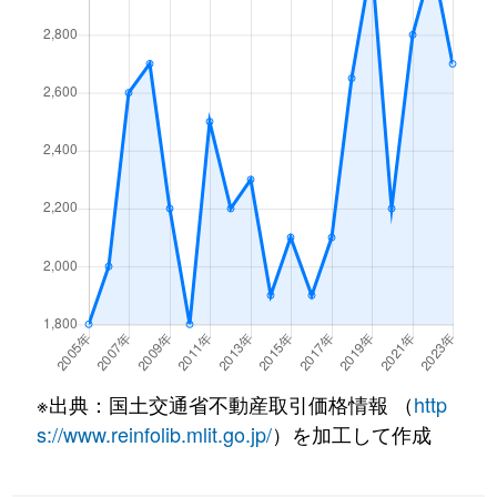
壬生天池町
4,700万円
二条
壬生天池町
4,300万円
二条
壬生天池町
4,800万円
二条
壬生天池町
4,700万円
二条
壬生賀陽御所町
990万円
大宮(京都)
壬生賀陽御所町
1,800万円
大宮(京都)
壬生賀陽御所町
3,200万円
大宮(京都)
壬生朱雀町
1,600万円
大宮(京都)
※出典：国土交通省不動産取引価格情報 （
http
壬生朱雀町
880万円
二条
s://www.reinfolib.mlit.go.jp/
）を加工して作成
壬生朱雀町
500万円
二条