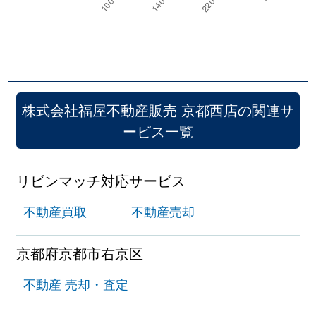
銅駝学区
11,000万円
京都市役所前
銅駝学区
5,300万円
京都市役所前
銅駝学区
4,000万円
京都市役所前
株式会社福屋不動産販売 京都西店の関連サ
銅駝学区
9,000万円
神宮丸太町
ービス一覧
日彰学区
2,800万円
烏丸
リビンマッチ対応サービス
日彰学区
2,300万円
烏丸
不動産買取
不動産売却
日彰学区
7,400万円
烏丸
日彰学区
12,000万円
烏丸御池
京都府京都市右京区
日彰学区
13,000万円
四条(京都市営)
不動産 売却・査定