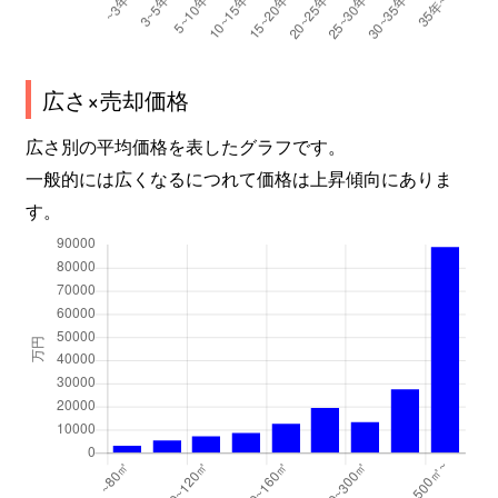
竹間学区
640万円
丸太町(京都市営
竹間学区
9,000万円
丸太町(京都市営
広さ×売却価格
竹間学区
1,200万円
丸太町(京都市営
広さ別の平均価格を表したグラフです。
一般的には広くなるにつれて価格は上昇傾向にありま
竹間学区
620万円
丸太町(京都市営
す。
竹間学区
700万円
丸太町(京都市営
竹間学区
6,400万円
丸太町(京都市営
銅駝学区
7,800万円
京都市役所前
銅駝学区
1,900万円
京都市役所前
銅駝学区
1,900万円
京都市役所前