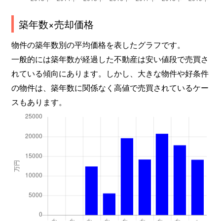
龍池学区
4,000万円
烏丸御池
築年数×売却価格
龍池学区
1,800万円
烏丸御池
物件の築年数別の平均価格を表したグラフです。
龍池学区
1,200万円
烏丸御池
一般的には築年数が経過した不動産は安い値段で売買さ
龍池学区
1,300万円
烏丸御池
れている傾向にあります。しかし、大きな物件や好条件
の物件は、築年数に関係なく高値で売買されているケー
龍池学区
7,800万円
烏丸御池
スもあります。
龍池学区
1,400万円
烏丸御池
龍池学区
1,200万円
烏丸御池
龍池学区
1,300万円
烏丸御池
龍池学区
7,200万円
烏丸御池
龍池学区
1,700万円
丸太町(京都市営