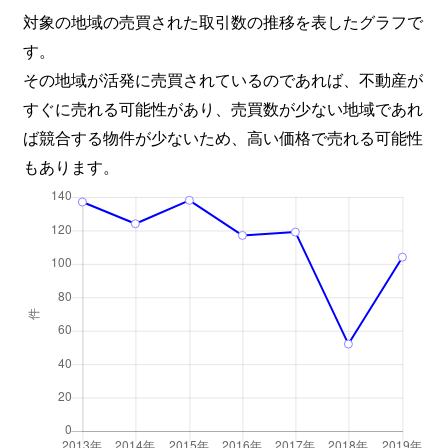
城巽学区
1,300万円
二条城前
対象の地域の売買された取引数の推移を表したグラフで
す。
城巽学区
3,800万円
二条城前
その地域が活発に売買されているのであれば、不動産が
すぐに売れる可能性があり、売買数が少ない地域であれ
生祥学区
11,000万円
烏丸
ば競合する物件が少ないため、高い価格で売れる可能性
生祥学区
16,000万円
烏丸御池
もあります。
生祥学区
1,200万円
京都河原町
生祥学区
2,000万円
京都河原町
生祥学区
5,300万円
京都河原町
生祥学区
930万円
京都市役所前
龍池学区
8,000万円
烏丸御池