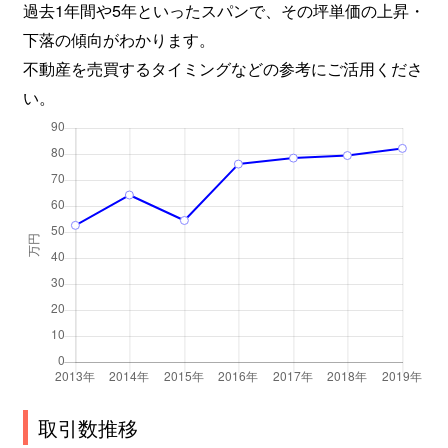
過去1年間や5年といったスパンで、その坪単価の上昇・
城巽学区
5,000万円
烏丸御池
下落の傾向がわかります。
不動産を売買するタイミングなどの参考にご活用くださ
城巽学区
3,500万円
烏丸御池
い。
城巽学区
1,600万円
二条城前
城巽学区
2,500万円
二条城前
城巽学区
4,300万円
二条城前
城巽学区
2,500万円
二条城前
城巽学区
5,000万円
二条城前
城巽学区
1,600万円
二条城前
城巽学区
6,700万円
二条城前
取引数推移