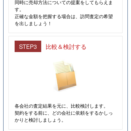
同時に売却方法についての提案をしてもらえま
富有学区
5,900万円
丸太町(京都市営
す。
正確な金額を把握する場合は、訪問査定の希望
富有学区
1,800万円
丸太町(京都市営
を出しましょう！
本能学区
1,700万円
大宮(京都)
STEP3
比較＆検討する
本能学区
3,500万円
大宮(京都)
本能学区
3,900万円
大宮(京都)
本能学区
1,400万円
大宮(京都)
本能学区
1,800万円
大宮(京都)
本能学区
1,400万円
大宮(京都)
各会社の査定結果を元に、比較検討します。
契約をする前に、どの会社に依頼をするかしっ
本能学区
4,500万円
大宮(京都)
かりと検討しましょう。