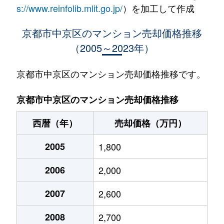
聚楽廻西町
5,600万円
二条
s://www.reinfolib.mlit.go.jp/
）を加工して作成
聚楽廻西町
2,800万円
二条
京都市中京区のマンション売却価格推移
（2005～2023年）
聚楽廻西町
1,700万円
二条
西ノ京春日町
2,000万円
円町
京都市中京区のマンション売却価格推移です。
西ノ京春日町
2,300万円
円町
京都市中京区のマンション売却価格推移
西ノ京春日町
1,500万円
円町
西暦（年）
売却価格（万円）
西ノ京春日町
2,000万円
円町
2005
1,800
西ノ京上平町
4,200万円
円町
2006
2,000
西ノ京小堀池町
1,900万円
円町
2007
2,600
西ノ京小堀池町
1,200万円
円町
2008
2,700