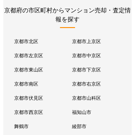
京都府の市区町村からマンション売却・査定情
壬生朱雀町
950万円
二条
報を探す
壬生神明町
4,900万円
二条
壬生辻町
5,100万円
丹波口
京都市北区
京都市上京区
壬生西土居ノ内町
1,900万円
西院(阪急)
京都市左京区
京都市中京区
壬生馬場町
1,000万円
大宮(京都)
京都市東山区
京都市下京区
壬生馬場町
550万円
大宮(京都)
京都市南区
京都市右京区
壬生馬場町
3,200万円
大宮(京都)
京都市伏見区
京都市山科区
壬生馬場町
650万円
大宮(京都)
京都市西京区
福知山市
壬生馬場町
970万円
大宮(京都)
舞鶴市
綾部市