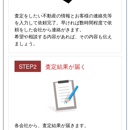
初音学区
1,700万円
烏丸御池
査定をしたい不動産の情報とお客様の連絡先等
を入力して依頼完了。早ければ数時間程度で依
初音学区
1,400万円
烏丸御池
頼をした会社から連絡がきます。
希望や相談する内容があれば、その内容も伝え
初音学区
1,500万円
烏丸御池
ましょう。
初音学区
1,100万円
烏丸御池
初音学区
1,700万円
烏丸御池
STEP2
査定結果が届く
初音学区
1,200万円
烏丸御池
初音学区
4,500万円
烏丸御池
富有学区
2,300万円
京都市役所前
富有学区
1,600万円
丸太町(京都市営
各会社から、査定結果が届きます。