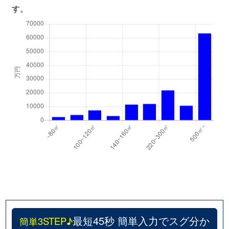
す。
最短45秒 簡単入力でスグ分か
簡単3STEP♪