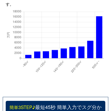
す。
最短45秒 簡単入力でスグ分か
簡単3STEP♪