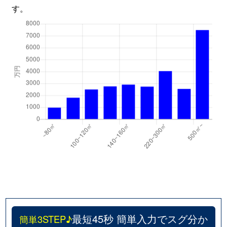
す。
最短45秒 簡単入力でスグ分か
簡単3STEP♪