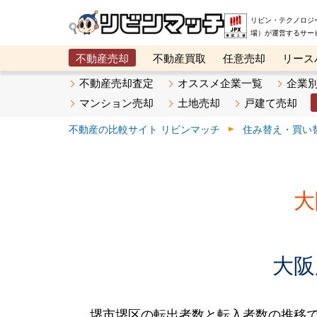
リビン・テクノロジ
場）が運営するサー
不動産売却
不動産買取
任意売却
リース
メタ住宅展示場
ベスト不動産カンパニー
オン
不動産売却査定
オススメ企業一覧
企業
マンション売却
土地売却
戸建て売却
不動産の比較サイト リビンマッチ
住み替え・買い
大
大阪
堺市堺区の転出者数と転入者数の推移です。2