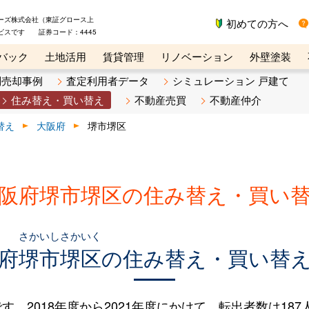
ーズ株式会社（東証グロース上
初めての方へ
ビスです 証券コード：4445
バック
土地活用
賃貸管理
リノベーション
外壁塗装
ライン講座
リビンマガジンBiz
不動産売却ご相談デスク
別売却事例
査定利用者データ
シミュレーション 戸建て
住み替え・買い替え
不動産売買
不動産仲介
替え
大阪府
堺市堺区
阪府堺市堺区の住み替え・買い
さかいしさかいく
府
堺市堺区
の住み替え・買い替
018年度から2021年度にかけて、転出者数は187人（2