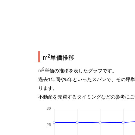
2
m
単価推移
2
m
単価の推移を表したグラフです。
過去1年間や5年といったスパンで、その坪
ります。
不動産を売買するタイミングなどの参考にご