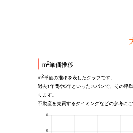
2
m
単価推移
2
m
単価の推移を表したグラフです。
過去1年間や5年といったスパンで、その坪
ります。
不動産を売買するタイミングなどの参考にご