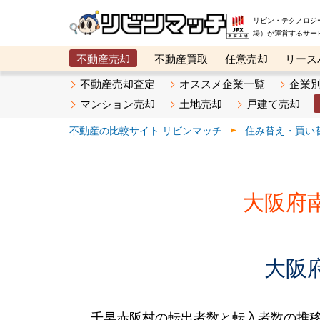
リビン・テクノロジ
場）が運営するサー
不動産売却
不動産買取
任意売却
リース
メタ住宅展示場
ベスト不動産カンパニー
オン
不動産売却査定
オススメ企業一覧
企業
マンション売却
土地売却
戸建て売却
不動産の比較サイト リビンマッチ
住み替え・買い
大阪府
大阪
千早赤阪村の転出者数と転入者数の推移です