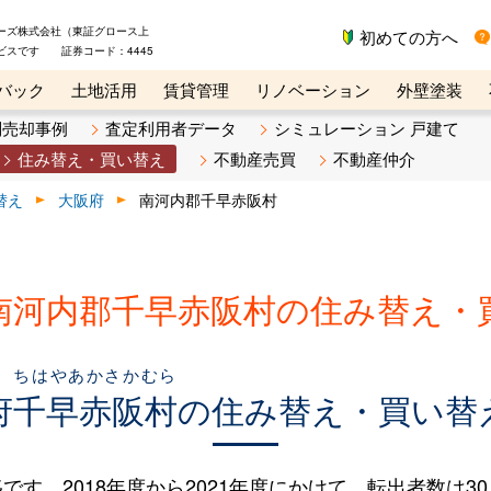
ーズ株式会社（東証グロース上
初めての方へ
ビスです 証券コード：4445
バック
土地活用
賃貸管理
リノベーション
外壁塗装
ライン講座
リビンマガジンBiz
不動産売却ご相談デスク
別売却事例
査定利用者データ
シミュレーション 戸建て
住み替え・買い替え
不動産売買
不動産仲介
替え
大阪府
南河内郡千早赤阪村
南河内郡千早赤阪村の住み替え・
ちはやあかさかむら
府
千早赤阪村
の住み替え・買い替
。2018年度から2021年度にかけて、転出者数は30人（