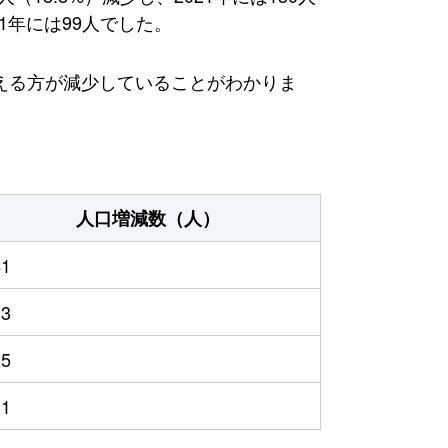
1年には99人でした。
える方が減少していることがわかりま
人口増減数（人）
41
13
25
31