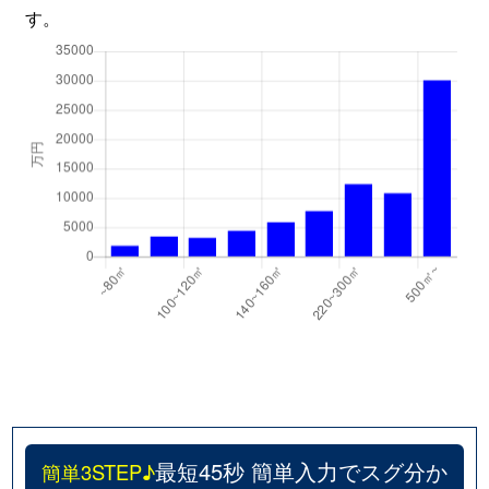
す。
最短45秒 簡単入力でスグ分か
簡単3STEP♪