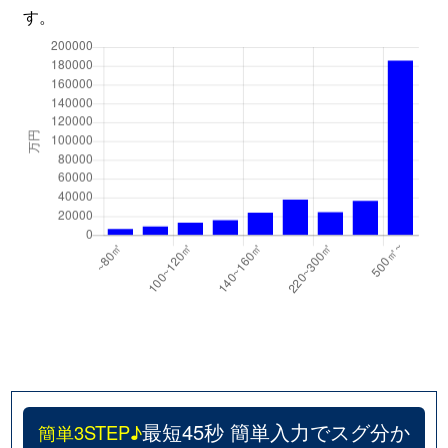
す。
最短45秒 簡単入力でスグ分か
簡単3STEP♪