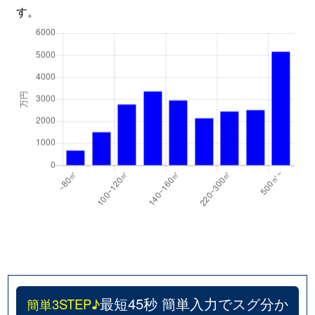
す。
最短45秒 簡単入力でスグ分か
簡単3STEP♪