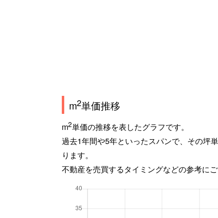
2
m
単価推移
2
m
単価の推移を表したグラフです。
過去1年間や5年といったスパンで、その坪
ります。
不動産を売買するタイミングなどの参考にご