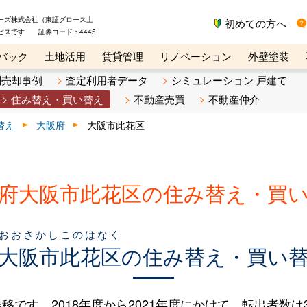
ーズ株式会社（東証グロース上
初めての方へ
ビスです 証券コード：4445
バック
土地活用
賃貸管理
リノベーション
外壁塗装
ライン講座
リビンマガジンBiz
不動産売却ご相談デスク
別売却事例
査定利用者データ
シミュレーション 戸建て
住み替え・買い替え
不動産売買
不動産仲介
替え
大阪府
大阪市此花区
府大阪市此花区の住み替え・買
おおさかしこのはなく
大阪市此花区
の住み替え・買い
す。2018年度から2021年度にかけて、転出者数は30人（