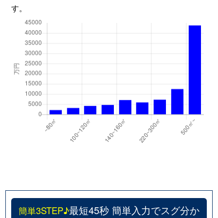
す。
最短45秒 簡単入力でスグ分か
簡単3STEP♪