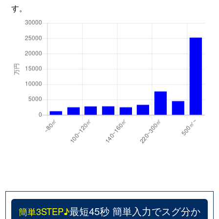
す。
最短45秒 簡単入力でスグ分か
簡単3STEP♪