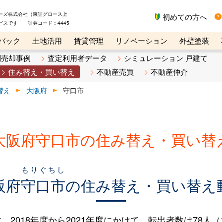
ーズ株式会社（東証グロース上
初めての方へ
ビスです 証券コード：4445
バック
土地活用
賃貸管理
リノベーション
外壁塗装
ライン講座
リビンマガジンBiz
不動産売却ご相談デスク
別売却事例
査定利用者データ
シミュレーション 戸建て
住み替え・買い替え
不動産売買
不動産仲介
替え
大阪府
守口市
大阪府守口市の住み替え・買い替
もりぐちし
阪府
守口市
の住み替え・買い替え
018年度から2021年度にかけて、転出者数は78人（1.3