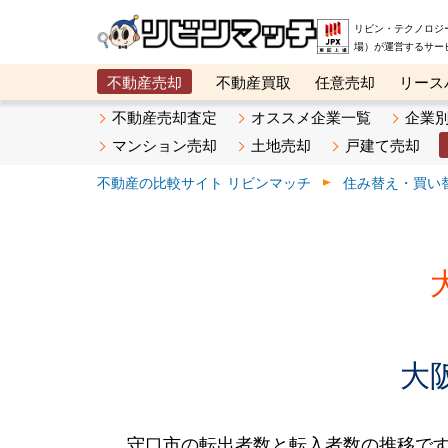
リビン・テクノロジ
場）が運営するサー
不動産売却
不動産買取
任意売却
リース
メタ住宅展示場
ベスト不動産カンパニー
オン
不動産売却査定
オススメ企業一覧
企業
マンション売却
土地売却
戸建て売却
不動産の比較サイト リビンマッチ
住み替え・買い
大
守口市の転出者数と転入者数の推移です。2