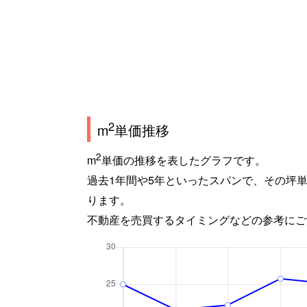
2
m
単価推移
2
m
単価の推移を表したグラフです。
過去1年間や5年といったスパンで、その坪
ります。
不動産を売買するタイミングなどの参考にご