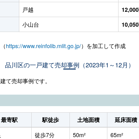
戸越
12,0
小山台
10,0
 （
https://www.reinfolib.mlit.go.jp/
）を加工して作成
品川区の一戸建て売却事例（2023年1～12月）
一戸建て売却事例です。
最寄駅
駅徒歩
土地面積
延床面積
足
徒歩7分
50m²
65m²