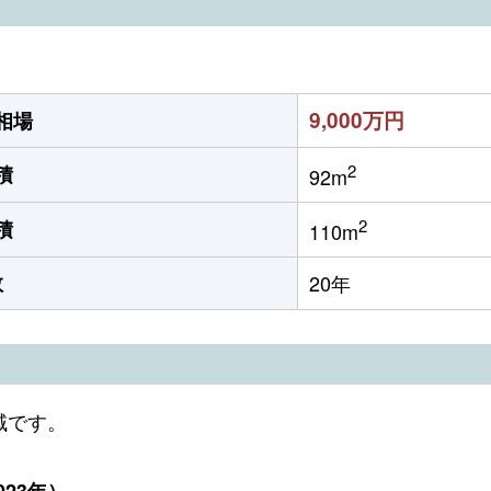
9,000万円
相場
2
積
92m
2
積
110m
数
20年
域です。
23年）