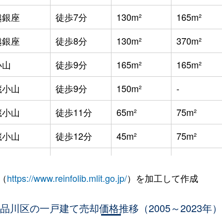
越銀座
徒歩7分
130m²
165m²
越銀座
徒歩8分
130m²
370m²
小山
徒歩9分
165m²
165m²
蔵小山
徒歩9分
150m²
-
蔵小山
徒歩11分
65m²
75m²
蔵小山
徒歩12分
45m²
75m²
蔵小山
徒歩10分
60m²
100m²
（
https://www.reinfolib.mlit.go.jp/
）を加工して作成
蔵小山
徒歩9分
90m²
40m²
蔵小山
品川区の一戸建て売却価格推移（2005～2023年）
徒歩10分
140m²
340m²