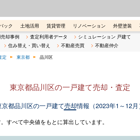
ーズ株式会社（東証グロース上
初めての方へ
ビスです 証券コード：4445
バック
土地活用
賃貸管理
リノベーション
外壁塗装
ライン講座
リビンマガジンBiz
不動産売却ご相談デスク
別売却事例
査定利用者データ
シミュレーション 戸建て
住み替え・買い替え
不動産売買
不動産仲介
査定
東京都
品川区
東京都品川区の一戸建て売却・査定
東京都品川区の一戸建て売却情報（2023年1～12月
す。すべて中央値をもとに算出しています。