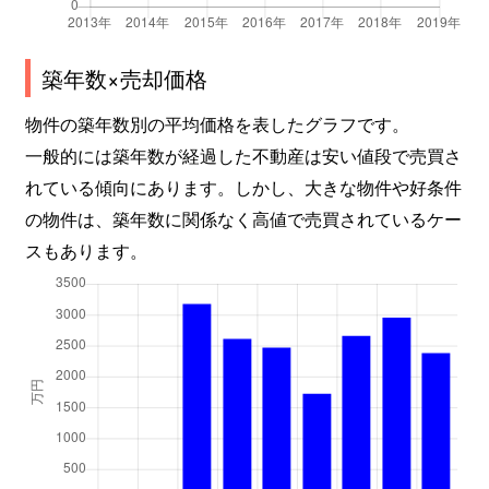
本町
3,800万円
青梅
徒歩4分
築年数×売却価格
御岳本町
1,200万円
御嶽
徒歩16分
物件の築年数別の平均価格を表したグラフです。
森下町
3,400万円
青梅
徒歩7分
一般的には築年数が経過した不動産は安い値段で売買さ
師岡町
1,900万円
河辺
徒歩12分
れている傾向にあります。しかし、大きな物件や好条件
の物件は、築年数に関係なく高値で売買されているケー
師岡町
3,500万円
河辺
徒歩14分
スもあります。
師岡町
450万円
河辺
徒歩14分
師岡町
6,000万円
河辺
徒歩6分
師岡町
3,500万円
河辺
徒歩15分
師岡町
3,800万円
河辺
徒歩15分