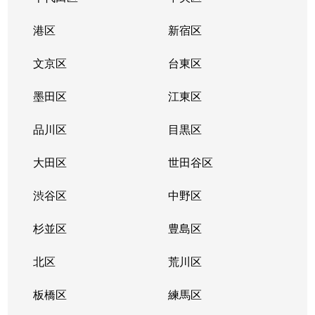
新町
11,000万円
小作
徒歩18分
港区
新宿区
新町
3,900万円
小作
徒歩20分
文京区
台東区
新町
3,300万円
河辺
徒歩16分
墨田区
江東区
新町
2,800万円
河辺
徒歩12分
品川区
目黒区
新町
3,800万円
河辺
徒歩23分
大田区
世田谷区
新町
3,100万円
河辺
徒歩15分
渋谷区
中野区
末広町
640万円
小作
徒歩12分
杉並区
豊島区
末広町
2,500万円
小作
徒歩9分
北区
荒川区
大門
4,100万円
河辺
徒歩26分
板橋区
練馬区