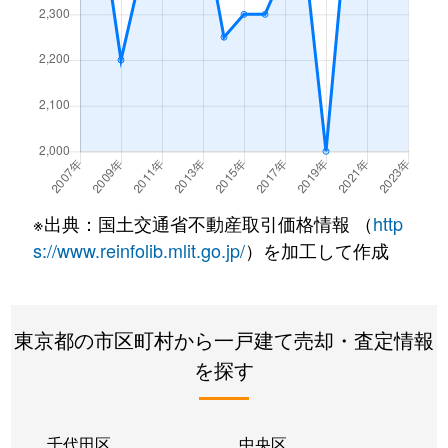
新町
3,700万円
小作
徒歩14分
新町
3,600万円
小作
徒歩21分
新町
3,900万円
小作
徒歩14分
新町
3,100万円
小作
徒歩23分
※出典：国土交通省不動産取引価格情報 （
http
新町
2,100万円
小作
徒歩28分
s://www.reinfolib.mlit.go.jp/
）を加工して作成
新町
1,900万円
小作
徒歩28分
新町
2,100万円
小作
徒歩24分
東京都の市区町村から一戸建て売却・査定情報
を探す
新町
4,000万円
小作
徒歩14分
新町
4,200万円
小作
徒歩12分
千代田区
中央区