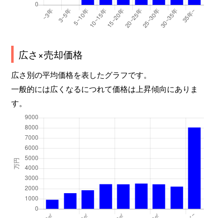
師岡町
3,500万円
河辺
徒歩12分
師岡町
3,100万円
東青梅
徒歩14分
師岡町
4,100万円
東青梅
徒歩11分
広さ×売却価格
師岡町
3,000万円
東青梅
徒歩18分
広さ別の平均価格を表したグラフです。
一般的には広くなるにつれて価格は上昇傾向にありま
師岡町
2,800万円
東青梅
徒歩19分
す。
谷野
2,500万円
河辺
徒歩45分
谷野
3,600万円
河辺
徒歩29分
谷野
500万円
河辺
徒歩45分
柚木町
2,400万円
軍畑
徒歩9分
柚木町
2,500万円
軍畑
徒歩9分