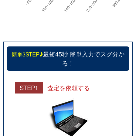
柚木町
1,300万円
軍畑
徒歩9分
柚木町
480万円
二俣尾
徒歩12分
柚木町
800万円
二俣尾
徒歩13分
最短45秒 簡単入力でスグ分か
簡単3STEP♪
和田町
1,400万円
宮ノ平
徒歩15分
る！
和田町
550万円
宮ノ平
徒歩21分
STEP1
査定を依頼する