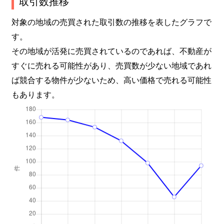
取引数推移
日向和田
380万円
宮ノ平
徒歩5分
対象の地域の売買された取引数の推移を表したグラフで
す。
日向和田
580万円
宮ノ平
徒歩5分
その地域が活発に売買されているのであれば、不動産が
すぐに売れる可能性があり、売買数が少ない地域であれ
吹上
4,100万円
東青梅
徒歩20分
ば競合する物件が少ないため、高い価格で売れる可能性
藤橋
1,600万円
小作
徒歩28分
もあります。
藤橋
3,000万円
小作
徒歩45分
藤橋
2,000万円
小作
徒歩45分
二俣尾
7,500万円
二俣尾
徒歩4分
二俣尾
1,400万円
二俣尾
徒歩8分
本町
1,600万円
青梅
徒歩1分