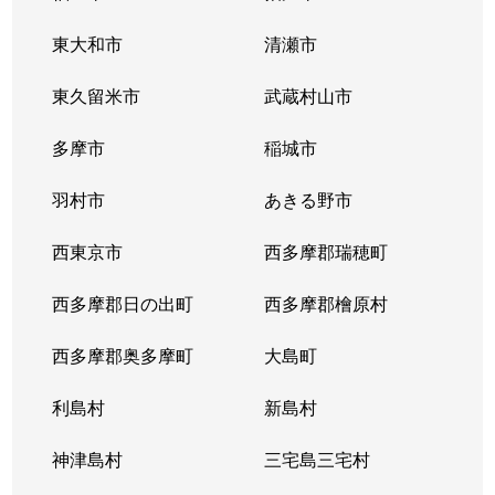
友田町
東大和市
1,600万円
清瀬市
小作
徒歩26分
東久留米市
武蔵村山市
友田町
800万円
小作
徒歩25分
多摩市
稲城市
友田町
2,800万円
小作
徒歩19分
羽村市
あきる野市
友田町
3,800万円
小作
徒歩20分
西東京市
西多摩郡瑞穂町
友田町
2,100万円
小作
徒歩28分
西多摩郡日の出町
西多摩郡檜原村
長淵
380万円
青梅
徒歩21分
西多摩郡奥多摩町
大島町
長淵
330万円
青梅
徒歩19分
利島村
新島村
長淵
1,200万円
東青梅
徒歩24分
神津島村
三宅島三宅村
長淵
1,500万円
東青梅
徒歩16分