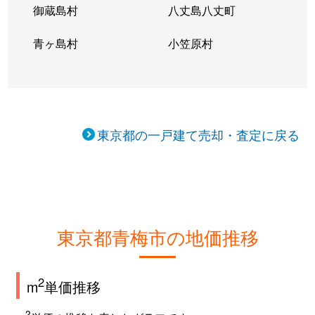
御蔵島村
八丈島八丈町
長淵
2,300万円
東青梅
徒歩23分
青ヶ島村
小笠原村
長淵
350万円
東青梅
徒歩24分
成木
850万円
軍畑
徒歩45分
成木
940万円
東青梅
徒歩1時間15
東京都の一戸建て売却・査定に戻る
根ヶ布
420万円
東青梅
徒歩25分
野上町
4,100万円
河辺
徒歩15分
野上町
3,500万円
河辺
徒歩14分
東京都青梅市の地価推移
野上町
3,000万円
河辺
徒歩20分
2
m
単価推移
梅郷
2,200万円
日向和田
徒歩13分
2