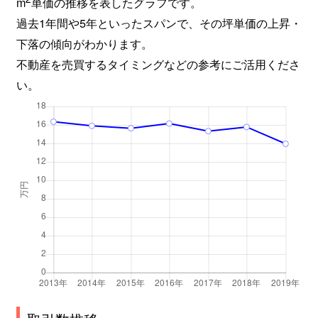
m
単価の推移を表したグラフです。
梅郷
2,400万円
日向和田
徒歩8分
過去1年間や5年といったスパンで、その坪単価の上昇・
梅郷
2,700万円
日向和田
徒歩10分
下落の傾向がわかります。
不動産を売買するタイミングなどの参考にご活用くださ
梅郷
2,700万円
日向和田
徒歩8分
い。
梅郷
2,500万円
日向和田
徒歩9分
畑中
380万円
青梅
徒歩25分
東青梅
5,500万円
河辺
徒歩8分
東青梅
3,500万円
河辺
徒歩9分
東青梅
3,500万円
東青梅
徒歩7分
東青梅
3,700万円
東青梅
徒歩3分
東青梅
100万円
東青梅
徒歩4分