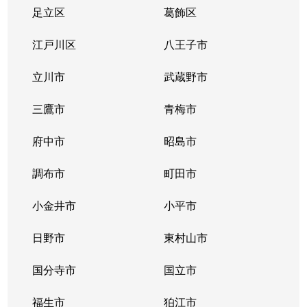
大門
3,200万円
河辺
徒歩23分
足立区
葛飾区
大門
2,200万円
河辺
徒歩24分
江戸川区
八王子市
大門
2,800万円
河辺
徒歩26分
立川市
武蔵野市
大門
2,800万円
河辺
徒歩25分
三鷹市
青梅市
大門
2,900万円
河辺
徒歩25分
府中市
昭島市
滝ノ上町
2,800万円
青梅
徒歩6分
調布市
町田市
千ヶ瀬町
1,100万円
青梅
徒歩14分
小金井市
小平市
千ヶ瀬町
3,100万円
東青梅
徒歩11分
日野市
東村山市
富岡
1,000万円
河辺
徒歩1時間15
国分寺市
国立市
富岡
500万円
河辺
徒歩1時間45
福生市
狛江市