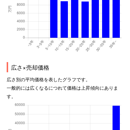
北烏山
1,800万円
久我山
北烏山
6,600万円
久我山
北烏山
55,000万円
久我山
北烏山
5,500万円
久我山
北烏山
19,000万円
千歳烏山
広さ×売却価格
広さ別の平均価格を表したグラフです。
北烏山
6,900万円
千歳烏山
一般的には広くなるにつれて価格は上昇傾向にありま
北烏山
9,000万円
千歳烏山
す。
北烏山
9,400万円
千歳烏山
北烏山
14,000万円
千歳烏山