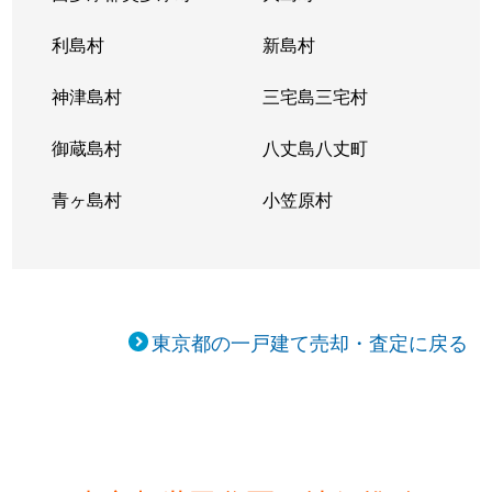
鎌田
5,500万円
二子玉川
利島村
新島村
上馬
18,000万円
駒沢大学
神津島村
三宅島三宅村
上馬
34,000万円
駒沢大学
御蔵島村
八丈島八丈町
上馬
8,700万円
駒沢大学
青ヶ島村
小笠原村
上馬
7,000万円
駒沢大学
上馬
7,600万円
駒沢大学
上馬
14,000万円
松陰神社前
東京都の一戸建て売却・査定に戻る
上馬
11,000万円
松陰神社前
上馬
6,600万円
松陰神社前
上馬
13,000万円
松陰神社前