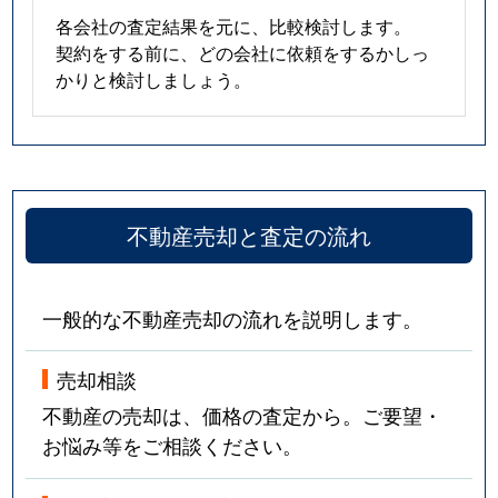
喜多見
4,700万円
和泉多摩川
各会社の査定結果を元に、比較検討します。
契約をする前に、どの会社に依頼をするかしっ
喜多見
5,200万円
和泉多摩川
かりと検討しましょう。
喜多見
6,500万円
喜多見
喜多見
7,300万円
喜多見
不動産売却と査定の流れ
喜多見
7,700万円
喜多見
喜多見
5,300万円
喜多見
一般的な不動産売却の流れを説明します。
喜多見
20,000万円
喜多見
売却相談
喜多見
9,800万円
喜多見
不動産の売却は、価格の査定から。ご要望・
お悩み等をご相談ください。
喜多見
7,400万円
喜多見