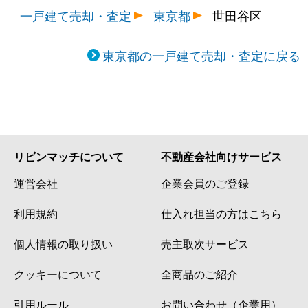
豪徳寺
50,000万円
宮の坂
一戸建て売却・査定
東京都
世田谷区
駒沢
9,500万円
駒沢大学
東京都の一戸建て売却・査定に戻る
駒沢
12,000万円
駒沢大学
駒沢
29,000万円
駒沢大学
駒沢
9,100万円
駒沢大学
リビンマッチについて
不動産会社向けサービス
駒沢
21,000万円
駒沢大学
運営会社
企業会員のご登録
駒沢
21,000万円
駒沢大学
利用規約
仕入れ担当の方はこちら
駒沢
9,000万円
駒沢大学
個人情報の取り扱い
売主取次サービス
クッキーについて
全商品のご紹介
駒沢
58,000万円
駒沢大学
引用ルール
お問い合わせ（企業用）