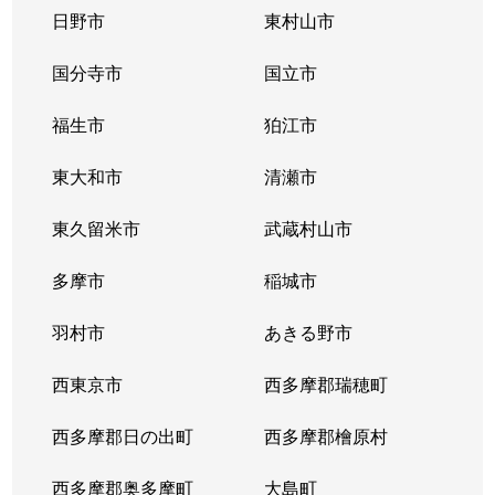
尾山台
22,000万円
九品仏
日野市
東村山市
尾山台
国分寺市
22,000万円
国立市
九品仏
福生市
狛江市
尾山台
12,000万円
九品仏
東大和市
清瀬市
粕谷
7,400万円
千歳烏山
東久留米市
武蔵村山市
粕谷
10,000万円
千歳烏山
多摩市
稲城市
粕谷
12,000万円
千歳烏山
羽村市
あきる野市
粕谷
8,400万円
千歳烏山
西東京市
西多摩郡瑞穂町
粕谷
8,500万円
芦花公園
西多摩郡日の出町
西多摩郡檜原村
鎌田
5,300万円
二子玉川
西多摩郡奥多摩町
大島町