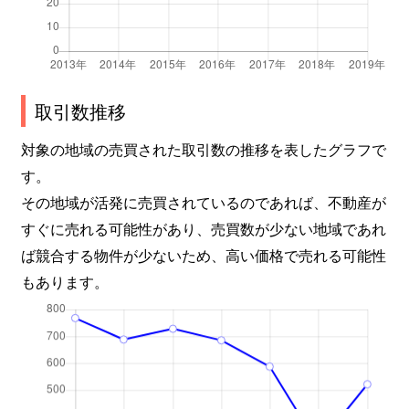
上祖師谷
690万円
仙川
上祖師谷
7,600万円
千歳烏山
上祖師谷
7,300万円
千歳烏山
取引数推移
上祖師谷
14,000万円
千歳烏山
対象の地域の売買された取引数の推移を表したグラフで
す。
上祖師谷
32,000万円
千歳烏山
その地域が活発に売買されているのであれば、不動産が
すぐに売れる可能性があり、売買数が少ない地域であれ
上祖師谷
16,000万円
千歳烏山
ば競合する物件が少ないため、高い価格で売れる可能性
上祖師谷
9,400万円
千歳烏山
もあります。
上野毛
22,000万円
上野毛
上野毛
21,000万円
上野毛