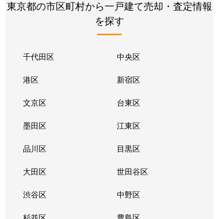
岡本
11,000万円
二子玉川
東京都の市区町村から一戸建て売却・査定情報
を探す
岡本
7,800万円
用賀
岡本
15,000万円
用賀
千代田区
中央区
岡本
7,000万円
用賀
港区
新宿区
岡本
18,000万円
用賀
文京区
台東区
岡本
6,400万円
用賀
墨田区
江東区
岡本
11,000万円
用賀
品川区
目黒区
奥沢
15,000万円
奥沢
大田区
世田谷区
奥沢
5,600万円
奥沢
渋谷区
中野区
奥沢
21,000万円
奥沢
杉並区
豊島区