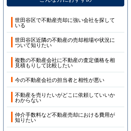
砧
7,600万円
祖師ケ谷大蔵
砧
30,000万円
祖師ケ谷大蔵
世田谷区で不動産売却に強い会社を探して
いる
砧
7,800万円
祖師ケ谷大蔵
世田谷区近隣の不動産の売却相場や状況に
ついて知りたい
砧
20,000万円
祖師ケ谷大蔵
複数の不動産会社に不動産の査定価格を相
給田
6,300万円
千歳烏山
見積もりして比較したい
給田
3,100万円
千歳烏山
今の不動産会社の担当者と相性が悪い
給田
6,500万円
千歳烏山
不動産を売りたいがどこに依頼していいか
わからない
経堂
33,000万円
経堂
仲介手数料など不動産売却における費用が
経堂
2,800万円
経堂
知りたい