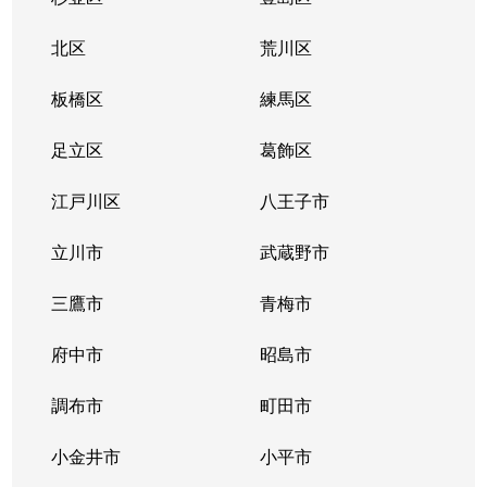
奥沢
21,000万円
奥沢
北区
荒川区
奥沢
23,000万円
奥沢
板橋区
練馬区
奥沢
15,000万円
奥沢
足立区
葛飾区
奥沢
10,000万円
奥沢
江戸川区
八王子市
奥沢
25,000万円
奥沢
立川市
武蔵野市
奥沢
65,000万円
九品仏
三鷹市
青梅市
奥沢
8,600万円
九品仏
府中市
昭島市
奥沢
38,000万円
緑が丘(東京)
調布市
町田市
尾山台
6,900万円
尾山台
小金井市
小平市