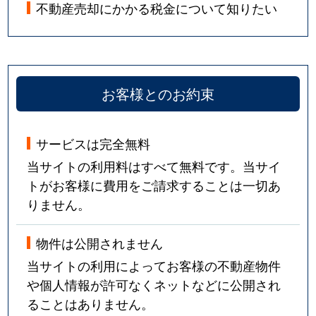
経堂
4,700万円
経堂
不動産売却にかかる税金について知りたい
経堂
14,000万円
経堂
経堂
6,500万円
経堂
お客様とのお約束
経堂
22,000万円
経堂
経堂
15,000万円
経堂
サービスは完全無料
当サイトの利用料はすべて無料です。当サイ
経堂
2,700万円
経堂
トがお客様に費用をご請求することは一切あ
りません。
経堂
9,000万円
経堂
経堂
9,500万円
経堂
物件は公開されません
当サイトの利用によってお客様の不動産物件
経堂
9,500万円
経堂
や個人情報が許可なくネットなどに公開され
ることはありません。
経堂
56,000万円
経堂