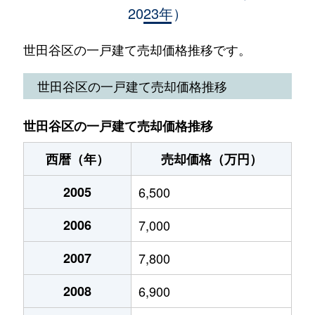
2023年）
赤堤
1,000万円
松原(東京)
赤堤
60,000万円
松原(東京)
世田谷区の一戸建て売却価格推移です。
池尻
33,000万円
池尻大橋
世田谷区の一戸建て売却価格推移
池尻
3,100万円
池尻大橋
世田谷区の一戸建て売却価格推移
池尻
72,000万円
池尻大橋
西暦（年）
売却価格（万円）
池尻
16,000万円
池尻大橋
2005
6,500
池尻
8,600万円
池尻大橋
2006
7,000
池尻
800万円
池尻大橋
2007
7,800
池尻
260,000万円
池ノ上
2008
6,900