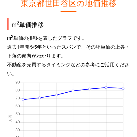
東京都世田谷区の地価推移
上馬
12,000万円
若林(東京)
2
m
単価推移
上馬
7,500万円
若林(東京)
2
m
単価の推移を表したグラフです。
上北沢
14,000万円
上北沢
過去1年間や5年といったスパンで、その坪単価の上昇・
上北沢
11,000万円
上北沢
下落の傾向がわかります。
不動産を売買するタイミングなどの参考にご活用くださ
上北沢
4,800万円
上北沢
い。
上北沢
3,200万円
桜上水
上北沢
4,300万円
桜上水
上北沢
9,600万円
八幡山
上祖師谷
3,500万円
仙川