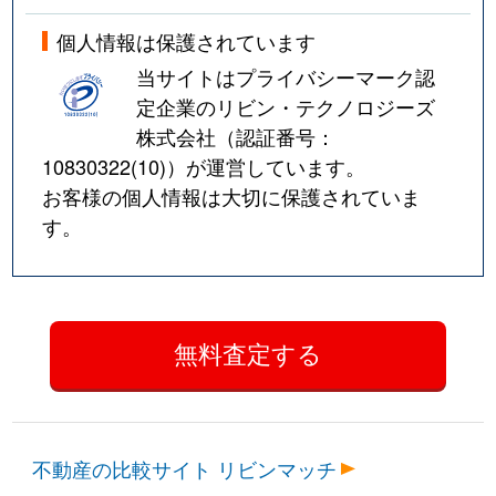
経堂
12,000万円
千歳船橋
個人情報は保護されています
当サイトはプライバシーマーク認
経堂
8,000万円
千歳船橋
定企業のリビン・テクノロジーズ
株式会社（認証番号：
経堂
15,000万円
千歳船橋
10830322(10)
）が運営しています。
お客様の個人情報は大切に保護されていま
経堂
9,300万円
千歳船橋
す。
経堂
63,000万円
千歳船橋
豪徳寺
4,800万円
豪徳寺
豪徳寺
6,000万円
豪徳寺
豪徳寺
7,900万円
豪徳寺
豪徳寺
12,000万円
豪徳寺
不動産の比較サイト リビンマッチ