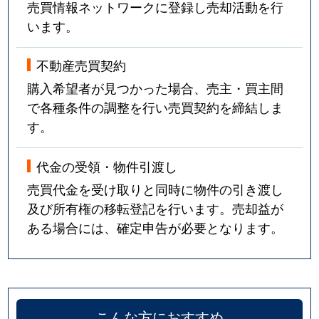
売買情報ネットワークに登録し売却活動を行
砧
24,000万円
祖師ケ谷大蔵
います。
砧
11,000万円
祖師ケ谷大蔵
不動産売買契約
購入希望者が見つかった場合、売主・買主間
砧
17,000万円
祖師ケ谷大蔵
で各種条件の調整を行い売買契約を締結しま
す。
砧
7,900万円
祖師ケ谷大蔵
砧
3,100万円
祖師ケ谷大蔵
代金の受領・物件引渡し
売買代金を受け取りと同時に物件の引き渡し
砧
12,000万円
祖師ケ谷大蔵
及び所有権の移転登記を行います。売却益が
ある場合には、確定申告が必要となります。
砧
90,000万円
祖師ケ谷大蔵
砧
13,000万円
祖師ケ谷大蔵
砧
11,000万円
祖師ケ谷大蔵
こんな方におすすめ