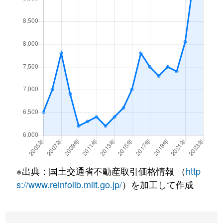
大原
17,000万円
代田橋
大原
12,000万円
代田橋
大原
12,000万円
代田橋
岡本
10,000万円
二子玉川
岡本
11,000万円
二子玉川
岡本
12,000万円
二子玉川
岡本
10,000万円
二子玉川
※出典：国土交通省不動産取引価格情報 （
http
岡本
7,100万円
二子玉川
s://www.reinfolib.mlit.go.jp/
）を加工して作成
岡本
11,000万円
二子玉川