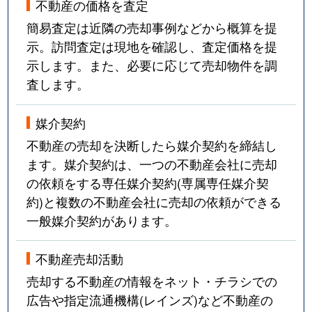
喜多見
8,500万円
喜多見
不動産の価格を査定
簡易査定は近隣の売却事例などから概算を提
喜多見
6,400万円
喜多見
示。訪問査定は現地を確認し、査定価格を提
示します。また、必要に応じて売却物件を調
喜多見
6,600万円
成城学園前
査します。
喜多見
6,300万円
成城学園前
媒介契約
喜多見
4,100万円
成城学園前
不動産の売却を決断したら媒介契約を締結し
ます。媒介契約は、一つの不動産会社に売却
喜多見
5,800万円
成城学園前
の依頼をする専任媒介契約(専属専任媒介契
約)と複数の不動産会社に売却の依頼ができる
喜多見
6,200万円
成城学園前
一般媒介契約があります。
喜多見
6,200万円
成城学園前
不動産売却活動
砧
20,000万円
成城学園前
売却する不動産の情報をネット・チラシでの
広告や指定流通機構(レインズ)など不動産の
砧
12,000万円
成城学園前