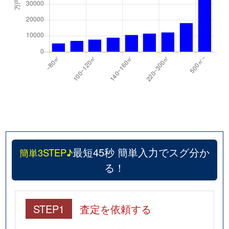
北烏山
5,200万円
千歳烏山
北烏山
5,300万円
千歳烏山
北烏山
8,400万円
千歳烏山
北烏山
7,700万円
千歳烏山
北烏山
38,000万円
千歳烏山
北烏山
7,200万円
千歳烏山
最短45秒 簡単入力でスグ分か
簡単3STEP♪
北烏山
10,000万円
千歳烏山
る！
北烏山
5,400万円
富士見ケ丘
北烏山
7,100万円
芦花公園
STEP1
査定を依頼する