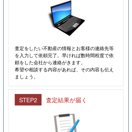
北烏山
2,800万円
芦花公園
北烏山
7,500万円
芦花公園
北烏山
7,400万円
芦花公園
北沢
4,400万円
池ノ上
査定をしたい不動産の情報とお客様の連絡先等
を入力して依頼完了。早ければ数時間程度で依
北沢
4,500万円
池ノ上
頼をした会社から連絡がきます。
希望や相談する内容があれば、その内容も伝え
北沢
4,000万円
笹塚
ましょう。
北沢
11,000万円
笹塚
STEP2
査定結果が届く
北沢
18,000万円
笹塚
北沢
22,000万円
笹塚
北沢
15,000万円
笹塚