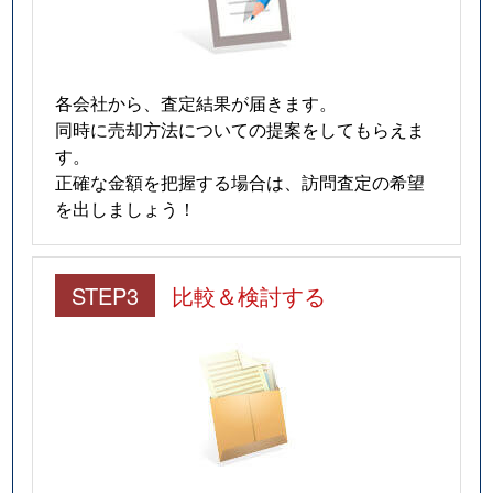
北沢
44,000万円
下北沢
北沢
61,000万円
下北沢
各会社から、査定結果が届きます。
同時に売却方法についての提案をしてもらえま
北沢
17,000万円
下北沢
す。
正確な金額を把握する場合は、訪問査定の希望
北沢
25,000万円
下北沢
を出しましょう！
北沢
8,600万円
下北沢
STEP3
比較＆検討する
北沢
48,000万円
下北沢
北沢
21,000万円
東北沢
北沢
5,100万円
東北沢
北沢
24,000万円
東北沢