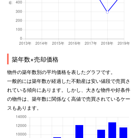
上用賀
13,000万円
千歳船橋
上用賀
13,000万円
千歳船橋
上用賀
27,000万円
用賀
上用賀
12,000万円
用賀
築年数×売却価格
上用賀
17,000万円
用賀
物件の築年数別の平均価格を表したグラフです。
上用賀
7,500万円
用賀
一般的には築年数が経過した不動産は安い値段で売買さ
上用賀
7,900万円
用賀
れている傾向にあります。しかし、大きな物件や好条件
の物件は、築年数に関係なく高値で売買されているケー
上用賀
15,000万円
用賀
スもあります。
上用賀
7,500万円
用賀
上用賀
480,000万円
用賀