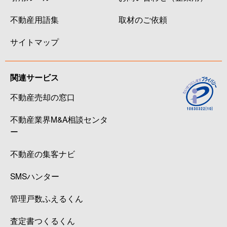
駒沢
5,500万円
駒沢大学
不動産用語集
取材のご依頼
駒沢
43,000万円
駒沢大学
サイトマップ
駒沢
12,000万円
駒沢大学
駒沢
6,300万円
駒沢大学
関連サービス
不動産売却の窓口
駒沢
32,000万円
駒沢大学
不動産業界M&A相談センタ
桜
4,200万円
上町
ー
桜
9,600万円
上町
不動産の集客ナビ
桜
9,000万円
上町
SMSハンター
桜
7,500万円
上町
管理戸数ふえるくん
桜
8,000万円
上町
査定書つくるくん