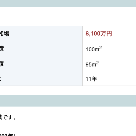
8,100万円
相場
2
積
100m
2
積
95m
数
11年
域です。
23年）