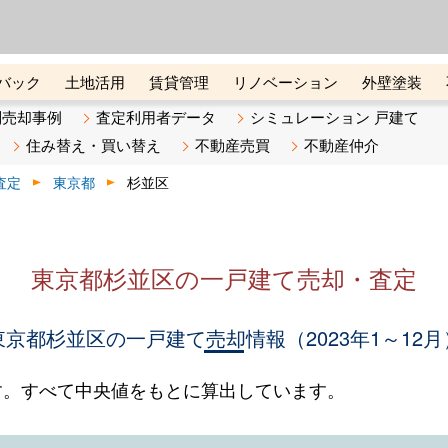
ーズ株式会社（東証グロース上
初めての方へ
ビスです 証券コード：4445
バック
土地活用
賃貸管理
リノベーション
外壁塗装
ライン講座
リビンマガジンBiz
不動産売却ご相談デスク
別売却事例
査定利用者データ
シミュレーション 戸建て
住み替え・買い替え
不動産売買
不動産仲介
査定
東京都
杉並区
東京都杉並区の一戸建て売却・査定
東京都杉並区の一戸建て売却情報（2023年1～12月
す。すべて中央値をもとに算出しています。