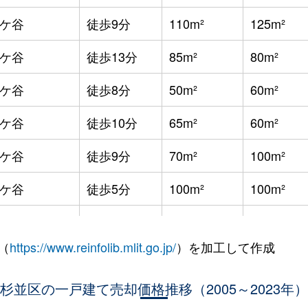
ケ谷
徒歩9分
110m²
125m²
ケ谷
徒歩13分
85m²
80m²
ケ谷
徒歩8分
50m²
60m²
ケ谷
徒歩10分
65m²
60m²
ケ谷
徒歩9分
70m²
100m²
ケ谷
徒歩5分
100m²
100m²
ケ谷
徒歩5分
130m²
50m²
（
https://www.reinfolib.mlit.go.jp/
）を加工して作成
ケ谷
徒歩15分
115m²
190m²
ケ谷
杉並区の一戸建て売却価格推移（2005～2023年）
徒歩8分
210m²
170m²