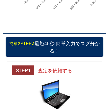
最短45秒 簡単入力でスグ分か
簡単3STEP♪
る！
STEP1
査定を依頼する