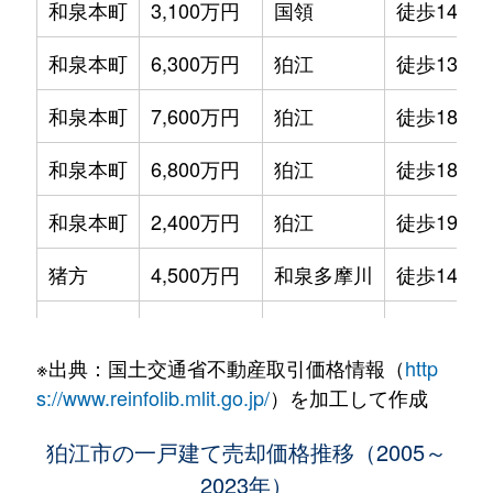
和泉本町
3,100万円
国領
徒歩14分
和泉本町
6,300万円
狛江
徒歩13分
和泉本町
7,600万円
狛江
徒歩18分
和泉本町
6,800万円
狛江
徒歩18分
和泉本町
2,400万円
狛江
徒歩19分
猪方
4,500万円
和泉多摩川
徒歩14分
猪方
3,500万円
和泉多摩川
徒歩8分
※出典：国土交通省不動産取引価格情報（
http
猪方
6,300万円
和泉多摩川
徒歩8分
s://www.reinfolib.mlit.go.jp/
）を加工して作成
猪方
2,900万円
和泉多摩川
徒歩9分
狛江市の一戸建て売却価格推移（2005～
2023年）
猪方
42,000万円
和泉多摩川
徒歩5分