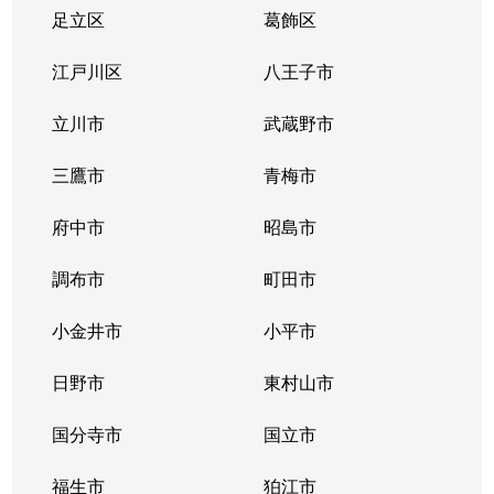
東野川
6,800万円
喜多見
徒歩11分
足立区
葛飾区
東野川
5,800万円
喜多見
徒歩13分
江戸川区
八王子市
元和泉
4,600万円
和泉多摩川
徒歩12分
立川市
武蔵野市
元和泉
3,500万円
和泉多摩川
徒歩7分
三鷹市
青梅市
元和泉
4,300万円
狛江
徒歩7分
府中市
昭島市
元和泉
3,500万円
狛江
徒歩11分
調布市
町田市
小金井市
小平市
日野市
東村山市
国分寺市
国立市
福生市
狛江市