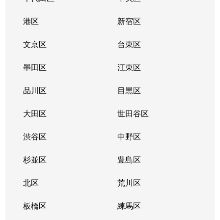
中和泉
8,600万円
狛江
徒歩18分
港区
新宿区
西野川
9,100万円
柴崎
徒歩18分
文京区
台東区
西野川
10,000万円
柴崎
徒歩11分
墨田区
江東区
東和泉
5,700万円
和泉多摩川
徒歩3分
品川区
目黒区
東和泉
4,000万円
狛江
徒歩5分
大田区
世田谷区
東野川
6,900万円
喜多見
徒歩16分
渋谷区
中野区
東野川
9,600万円
喜多見
徒歩19分
杉並区
豊島区
東野川
5,600万円
喜多見
徒歩13分
北区
荒川区
東野川
5,800万円
喜多見
徒歩16分
板橋区
練馬区