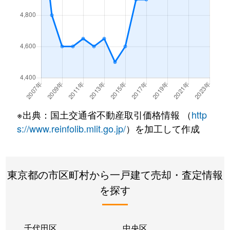
駒井町
5,500万円
狛江
徒歩18分
中和泉
5,500万円
国領
徒歩19分
中和泉
5,500万円
国領
徒歩18分
中和泉
5,600万円
国領
徒歩18分
※出典：国土交通省不動産取引価格情報 （
http
中和泉
6,200万円
国領
徒歩16分
s://www.reinfolib.mlit.go.jp/
）を加工して作成
中和泉
5,000万円
国領
徒歩18分
中和泉
4,700万円
国領
徒歩18分
東京都の市区町村から一戸建て売却・査定情報
を探す
中和泉
6,200万円
狛江
徒歩19分
中和泉
5,600万円
狛江
徒歩19分
千代田区
中央区