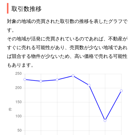
南町
7,300万円
田無
取引数推移
南町
4,600万円
田無
対象の地域の売買された取引数の推移を表したグラフで
す。
南町
12,000万円
田無
その地域が活発に売買されているのであれば、不動産が
すぐに売れる可能性があり、売買数が少ない地域であれ
南町
6,300万円
田無
ば競合する物件が少ないため、高い価格で売れる可能性
向台町
6,000万円
田無
もあります。
向台町
4,600万円
田無
向台町
3,400万円
田無
向台町
6,600万円
田無
向台町
5,900万円
田無