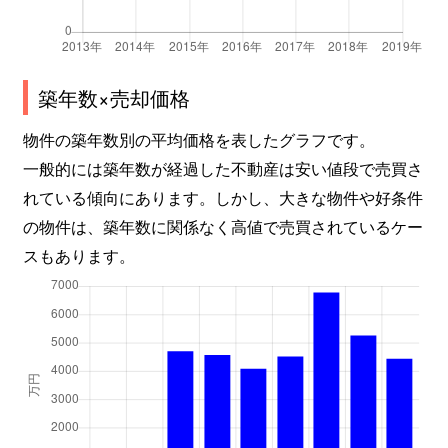
向台町
6,300万円
田無
向台町
4,900万円
田無
築年数×売却価格
向台町
5,100万円
田無
物件の築年数別の平均価格を表したグラフです。
向台町
4,300万円
花小金井
一般的には築年数が経過した不動産は安い値段で売買さ
柳沢
2,800万円
西武柳沢
れている傾向にあります。しかし、大きな物件や好条件
の物件は、築年数に関係なく高値で売買されているケー
谷戸町
7,500万円
ひばりケ丘(東京)
スもあります。
谷戸町
8,000万円
ひばりケ丘(東京)
谷戸町
1,800万円
ひばりケ丘(東京)
谷戸町
5,300万円
ひばりケ丘(東京)