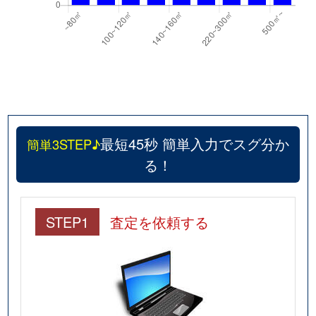
最短45秒 簡単入力でスグ分か
簡単3STEP♪
る！
STEP1
査定を依頼する