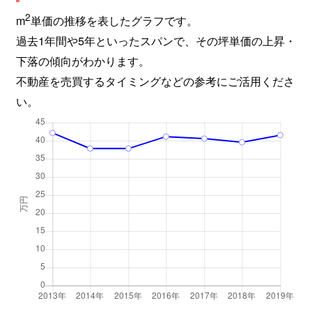
2
m
単価の推移を表したグラフです。
保谷町
5,400万円
西武柳沢
過去1年間や5年といったスパンで、その坪単価の上昇・
保谷町
4,200万円
西武柳沢
下落の傾向がわかります。
不動産を売買するタイミングなどの参考にご活用くださ
保谷町
4,600万円
西武柳沢
い。
保谷町
5,300万円
西武柳沢
保谷町
3,600万円
西武柳沢
保谷町
4,700万円
西武柳沢
保谷町
3,300万円
西武柳沢
保谷町
4,700万円
西武柳沢
南町
5,300万円
田無