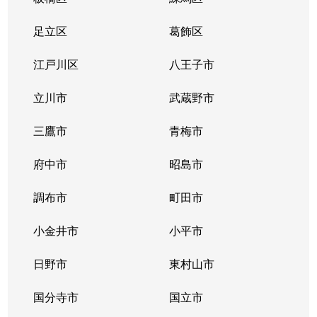
東町
6,200万円
保谷
足立区
葛飾区
東町
8,600万円
保谷
江戸川区
八王子市
東町
8,300万円
保谷
立川市
武蔵野市
東伏見
5,600万円
東伏見
三鷹市
青梅市
東伏見
5,200万円
東伏見
府中市
昭島市
東伏見
5,500万円
東伏見
調布市
町田市
ひばりが丘
7,100万円
ひばりケ丘(東京)
小金井市
小平市
ひばりが丘
6,800万円
ひばりケ丘(東京)
日野市
東村山市
ひばりが丘
4,000万円
ひばりケ丘(東京)
国分寺市
国立市