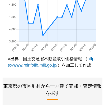
住吉町
18,000万円
ひばりケ丘(東京)
住吉町
7,200万円
ひばりケ丘(東京)
住吉町
6,200万円
ひばりケ丘(東京)
田無町
4,000万円
田無
田無町
6,600万円
田無
※出典：国土交通省不動産取引価格情報 （
http
田無町
5,700万円
田無
s://www.reinfolib.mlit.go.jp/
）を加工して作成
田無町
8,400万円
田無
田無町
53,000万円
田無
東京都の市区町村から一戸建て売却・査定情報
を探す
中町
1,400万円
東伏見