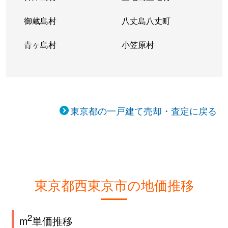
富士町
4,600万円
東伏見
御蔵島村
八丈島八丈町
富士町
4,500万円
東伏見
青ヶ島村
小笠原村
富士町
3,800万円
東伏見
富士町
6,300万円
東伏見
富士町
17,000万円
東伏見
東京都の一戸建て売却・査定に戻る
富士町
5,200万円
東伏見
富士町
6,400万円
東伏見
富士町
5,600万円
東伏見
東京都西東京市の地価推移
富士町
4,800万円
東伏見
2
m
単価推移
保谷町
4,700万円
西武柳沢