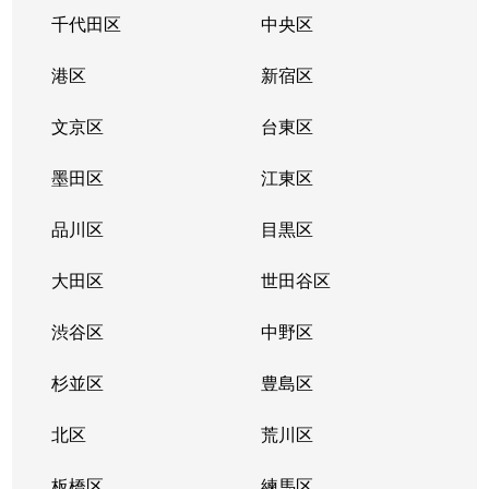
中町
4,100万円
東伏見
千代田区
中央区
中町
4,200万円
東伏見
港区
新宿区
中町
2,200万円
保谷
文京区
台東区
中町
4,100万円
保谷
墨田区
江東区
中町
4,600万円
保谷
品川区
目黒区
西原町
4,600万円
田無
大田区
世田谷区
西原町
5,300万円
田無
渋谷区
中野区
西原町
4,800万円
田無
杉並区
豊島区
西原町
450万円
田無
北区
荒川区
東町
5,400万円
東伏見
板橋区
練馬区