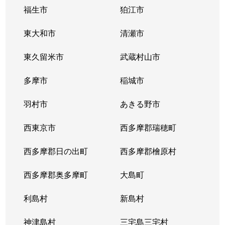
ひばりが丘
11,000万円
ひばりケ丘(東京)
福生市
狛江市
ひばりが丘
東大和市
7,300万円
清瀬市
ひばりケ丘(東京)
東久留米市
武蔵村山市
ひばりが丘北
6,400万円
ひばりケ丘(東京)
多摩市
稲城市
ひばりが丘北
6,800万円
ひばりケ丘(東京)
羽村市
あきる野市
ひばりが丘北
7,100万円
ひばりケ丘(東京)
西東京市
西多摩郡瑞穂町
ひばりが丘北
6,700万円
ひばりケ丘(東京)
西多摩郡日の出町
西多摩郡檜原村
ひばりが丘北
5,400万円
ひばりケ丘(東京)
西多摩郡奥多摩町
大島町
ひばりが丘北
17,000万円
ひばりケ丘(東京)
利島村
新島村
ひばりが丘北
7,300万円
ひばりケ丘(東京)
神津島村
三宅島三宅村