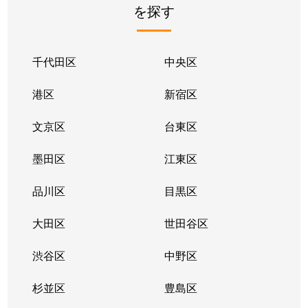
を探す
大森東
6,900万円
梅屋敷(東京)
徒
大森東
4,300万円
梅屋敷(東京)
徒
千代田区
中央区
大森東
1,700万円
大森町
徒
港区
新宿区
大森東
5,300万円
大森町
徒
文京区
台東区
大森東
5,700万円
大森町
徒
墨田区
江東区
大森東
6,500万円
大森町
徒
品川区
目黒区
大森東
7,500万円
大森町
徒
大田区
世田谷区
大森東
25,000万円
平和島
徒
渋谷区
中野区
大森東
5,300万円
平和島
徒
杉並区
豊島区