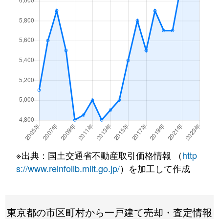
大森北
6,200万円
平和島
徒
大森中
14,000万円
大森町
徒
大森中
120,000万円
大森町
徒
大森中
5,700万円
大森町
徒
大森西
2,800万円
梅屋敷(東京)
徒
大森西
6,000万円
梅屋敷(東京)
徒
※出典：国土交通省不動産取引価格情報 （
http
大森西
1,500万円
大森町
徒
s://www.reinfolib.mlit.go.jp/
）を加工して作成
大森西
5,600万円
大森町
徒
大森西
6,900万円
大森町
徒
東京都の市区町村から一戸建て売却・査定情報