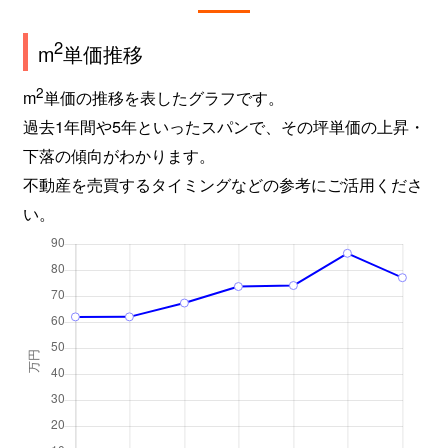
上池台
6,100万円
洗足池
徒
2
m
単価推移
上池台
4,000万円
長原(東京)
徒
2
m
単価の推移を表したグラフです。
上池台
2,500万円
西馬込
徒
過去1年間や5年といったスパンで、その坪単価の上昇・
上池台
5,200万円
西馬込
徒
下落の傾向がわかります。
不動産を売買するタイミングなどの参考にご活用くださ
北糀谷
5,500万円
梅屋敷(東京)
徒
い。
北糀谷
4,700万円
京急蒲田
徒
北千束
7,200万円
大岡山
徒
北千束
18,000万円
大岡山
徒
北千束
12,000万円
大岡山
徒
北千束
1,800万円
大岡山
徒