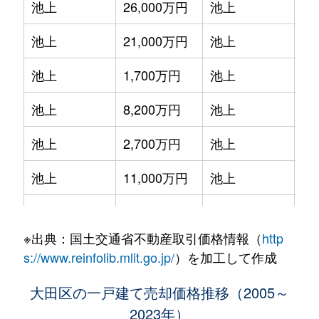
池上
26,000万円
池上
徒
池上
21,000万円
池上
徒
池上
1,700万円
池上
徒
池上
8,200万円
池上
徒
池上
2,700万円
池上
徒
池上
11,000万円
池上
徒
池上
22,000万円
池上
徒
※出典：国土交通省不動産取引価格情報（
http
池上
6,100万円
池上
徒
s://www.reinfolib.mlit.go.jp/
）を加工して作成
池上
24,000万円
池上
徒
大田区の一戸建て売却価格推移（2005～
2023年）
池上
59,000万円
池上
徒