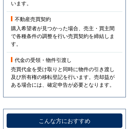
中央
5,700万円
西馬込
徒
います。
田園調布
32,000万円
多摩川
徒
不動産売買契約
購入希望者が見つかった場合、売主・買主間
田園調布
22,000万円
多摩川
徒
で各種条件の調整を行い売買契約を締結しま
す。
田園調布
2,500万円
多摩川
徒
田園調布
12,000万円
多摩川
徒
代金の受領・物件引渡し
売買代金を受け取りと同時に物件の引き渡し
田園調布
13,000万円
多摩川
徒
及び所有権の移転登記を行います。売却益が
ある場合には、確定申告が必要となります。
田園調布
15,000万円
多摩川
徒
田園調布
25,000万円
多摩川
徒
田園調布
22,000万円
田園調布
徒
こんな方におすすめ
田園調布
44,000万円
田園調布
徒