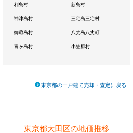
利島村
新島村
蒲田本町
6,700万円
蒲田
徒
神津島村
三宅島三宅村
蒲田本町
3,800万円
蒲田
徒
御蔵島村
八丈島八丈町
蒲田本町
6,600万円
京急蒲田
徒
青ヶ島村
小笠原村
蒲田本町
4,400万円
京急蒲田
徒
蒲田本町
5,000万円
京急蒲田
徒
上池台
5,800万円
洗足池
徒
東京都の一戸建て売却・査定に戻る
上池台
5,300万円
洗足池
徒
上池台
6,000万円
洗足池
徒
上池台
6,500万円
洗足池
徒
東京都大田区の地価推移