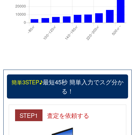
久が原
6,200万円
千鳥町
徒
久が原
12,000万円
千鳥町
徒
久が原
6,500万円
千鳥町
徒
久が原
7,100万円
千鳥町
徒
京浜島
44,000万円
昭和島
徒
最短45秒 簡単入力でスグ分か
簡単3STEP♪
山王
9,400万円
大森(東京)
徒
る！
山王
13,000万円
大森(東京)
徒
山王
320万円
大森(東京)
徒
STEP1
査定を依頼する
山王
29,000万円
大森(東京)
徒