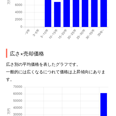
久が原
6,400万円
久が原
徒
久が原
16,000万円
久が原
徒
久が原
7,000万円
久が原
徒
久が原
7,500万円
久が原
徒
久が原
7,700万円
久が原
徒
広さ×売却価格
広さ別の平均価格を表したグラフです。
久が原
13,000万円
久が原
徒
一般的には広くなるにつれて価格は上昇傾向にありま
久が原
8,400万円
久が原
徒
す。
久が原
7,500万円
久が原
徒
久が原
5,700万円
千鳥町
徒
久が原
12,000万円
千鳥町
徒