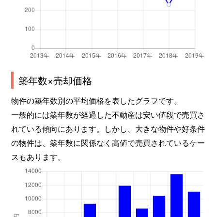
北馬込
15,000万円
馬込
徒
北馬込
7,000万円
馬込
徒
北嶺町
6,500万円
御嶽山
徒
築年数×売却価格
北嶺町
3,900万円
御嶽山
徒
物件の築年数別の平均価格を表したグラフです。
北嶺町
20,000万円
御嶽山
徒
一般的には築年数が経過した不動産は安い値段で売買さ
北嶺町
6,800万円
御嶽山
徒
れている傾向にあります。しかし、大きな物件や好条件
の物件は、築年数に関係なく高値で売買されているケー
北嶺町
6,800万円
雪が谷大塚
徒
スもあります。
久が原
9,500万円
久が原
徒
久が原
4,100万円
久が原
徒