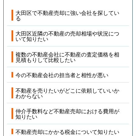
田園調布
30,000万円
田園調布
徒
大田区で不動産売却に強い会社を探してい
る
田園調布
3,600万円
田園調布
徒
大田区近隣の不動産の売却相場や状況につ
いて知りたい
田園調布本町
4,800万円
御嶽山
徒
複数の不動産会社に不動産の査定価格を相
田園調布本町
19,000万円
御嶽山
徒
見積もりして比較したい
田園調布南
7,500万円
御嶽山
徒
今の不動産会社の担当者と相性が悪い
田園調布南
9,500万円
沼部
徒
不動産を売りたいがどこに依頼していいか
わからない
田園調布南
1,000万円
沼部
徒
仲介手数料など不動産売却における費用が
田園調布南
6,400万円
沼部
徒
知りたい
仲池上
25,000万円
西馬込
徒
不動産売却にかかる税金について知りたい