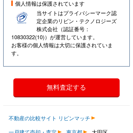
西蒲田
5,700万円
蒲田
徒
個人情報は保護されています
当サイトはプライバシーマーク認
西蒲田
3,800万円
蒲田
徒
定企業のリビン・テクノロジーズ
株式会社（認証番号：
西蒲田
3,400万円
蒲田
徒
10830322(10)
）が運営しています。
お客様の個人情報は大切に保護されていま
西蒲田
6,200万円
蓮沼
徒
す。
西糀谷
1,400万円
大鳥居
徒
西糀谷
5,500万円
糀谷
徒
西糀谷
7,200万円
糀谷
徒
西糀谷
1,400万円
糀谷
徒
西糀谷
20,000万円
糀谷
徒
不動産の比較サイト リビンマッチ
西糀谷
3,800万円
糀谷
徒
一戸建て売却・査定
東京都
大田区