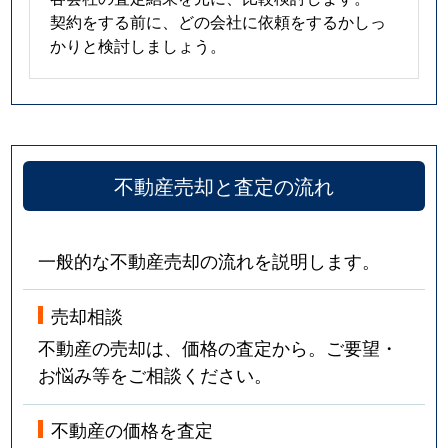
契約をする前に、どの会社に依頼をするかしっ
多摩川
10,000万円
矢口渡
徒
かりと検討しましょう。
多摩川
4,100万円
矢口渡
徒
多摩川
6,200万円
矢口渡
徒
不動産売却と査定の流れ
千鳥
40,000万円
千鳥町
徒
千鳥
7,000万円
武蔵新田
徒
一般的な不動産売却の流れを説明します。
千鳥
7,000万円
武蔵新田
徒
売却相談
中央
5,900万円
池上
徒
不動産の売却は、価格の査定から。ご要望・
お悩み等をご相談ください。
中央
10,000万円
池上
徒
中央
1,400万円
池上
徒
不動産の価格を査定