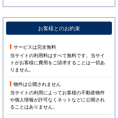
中馬込
6,200万円
馬込
徒
中馬込
22,000万円
馬込
徒
お客様とのお約束
中馬込
41,000万円
馬込
徒
仲六郷
6,000万円
雑色
徒
サービスは完全無料
当サイトの利用料はすべて無料です。当サイ
仲六郷
4,000万円
六郷土手
徒
トがお客様に費用をご請求することは一切あ
りません。
仲六郷
6,500万円
六郷土手
徒
西蒲田
5,200万円
蒲田
徒
物件は公開されません
当サイトの利用によってお客様の不動産物件
西蒲田
9,700万円
蒲田
徒
や個人情報が許可なくネットなどに公開され
ることはありません。
西蒲田
5,100万円
蒲田
徒