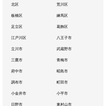
大森本町
4,400万円
平和島
徒
北区
荒川区
大森本町
2,900万円
平和島
徒
板橋区
練馬区
大森本町
6,500万円
平和島
徒
足立区
葛飾区
大森本町
40,000万円
平和島
徒
江戸川区
八王子市
大森本町
5,900万円
平和島
徒
立川市
武蔵野市
大森南
4,300万円
梅屋敷(東京)
徒
三鷹市
青梅市
大森南
4,000万円
梅屋敷(東京)
徒
府中市
昭島市
大森南
5,300万円
昭和島
徒
調布市
町田市
大森南
5,700万円
昭和島
徒
小金井市
小平市
大森南
4,000万円
昭和島
徒
日野市
東村山市