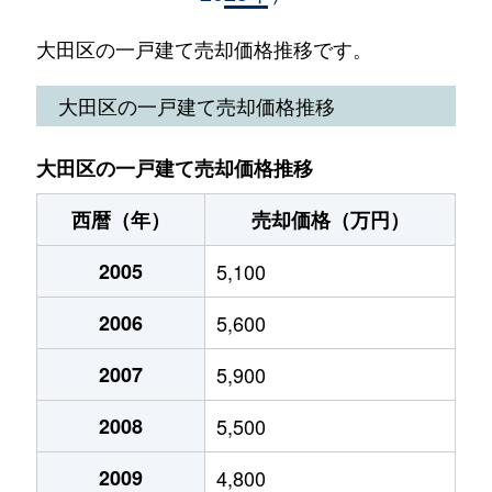
池上
2,200万円
池上
徒
大田区の一戸建て売却価格推移です。
池上
8,900万円
武蔵新田
徒
大田区の一戸建て売却価格推移
石川町
13,000万円
石川台
徒
大田区の一戸建て売却価格推移
石川町
2,000万円
大岡山
徒
西暦（年）
売却価格（万円）
石川町
24,000万円
不動前
徒
2005
5,100
石川町
8,300万円
緑が丘(東京)
徒
2006
5,600
石川町
10,000万円
緑が丘(東京)
徒
2007
5,900
石川町
9,300万円
緑が丘(東京)
徒
2008
5,500
鵜の木
7,400万円
鵜の木
徒
2009
4,800