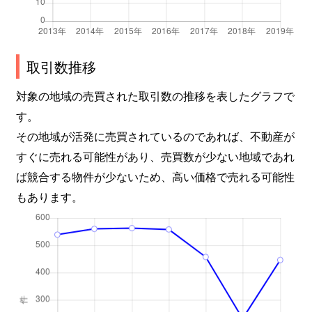
北千束
15,000万円
北千束
徒
北千束
16,000万円
北千束
徒
取引数推移
北千束
13,000万円
北千束
徒
対象の地域の売買された取引数の推移を表したグラフで
す。
北馬込
190,000万円
荏原町
徒
その地域が活発に売買されているのであれば、不動産が
すぐに売れる可能性があり、売買数が少ない地域であれ
北馬込
4,000万円
荏原町
徒
ば競合する物件が少ないため、高い価格で売れる可能性
北馬込
5,500万円
長原(東京)
徒
もあります。
北馬込
7,000万円
長原(東京)
徒
北馬込
21,000万円
長原(東京)
徒
北馬込
6,600万円
旗の台
徒