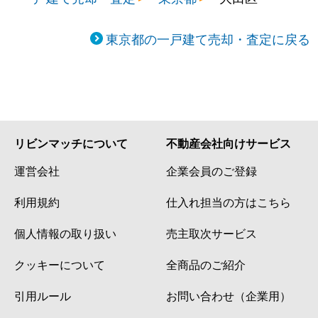
西糀谷
6,300万円
糀谷
徒
東京都の一戸建て売却・査定に戻る
西馬込
63,000万円
西馬込
徒
西馬込
7,800万円
西馬込
徒
西馬込
500万円
西馬込
徒
リビンマッチについて
不動産会社向けサービス
西馬込
440万円
西馬込
徒
運営会社
企業会員のご登録
西馬込
7,200万円
西馬込
徒
利用規約
仕入れ担当の方はこちら
西馬込
9,000万円
西馬込
徒
個人情報の取り扱い
売主取次サービス
クッキーについて
全商品のご紹介
西嶺町
6,400万円
御嶽山
徒
引用ルール
お問い合わせ（企業用）
西嶺町
2,900万円
御嶽山
徒