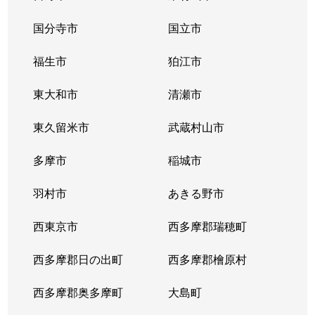
蒲田
国分寺市
2,800万円
国立市
梅屋敷(東京)
徒
福生市
狛江市
蒲田
2,300万円
梅屋敷(東京)
徒
東大和市
清瀬市
蒲田
1,000万円
蒲田
徒
東久留米市
武蔵村山市
蒲田
20,000万円
蒲田
徒
多摩市
稲城市
蒲田
12,000万円
蒲田
徒
羽村市
あきる野市
蒲田
34,000万円
京急蒲田
徒
西東京市
西多摩郡瑞穂町
蒲田
5,900万円
京急蒲田
徒
西多摩郡日の出町
西多摩郡檜原村
蒲田
7,500万円
京急蒲田
徒
西多摩郡奥多摩町
大島町
蒲田
38,000万円
京急蒲田
徒