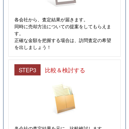
城南島
26,000万円
流通センター
徒
城南島
39,000万円
流通センター
徒
各会社から、査定結果が届きます。
同時に売却方法についての提案をしてもらえま
新蒲田
1,000万円
蒲田
徒
す。
正確な金額を把握する場合は、訪問査定の希望
新蒲田
6,800万円
蒲田
徒
を出しましょう！
新蒲田
8,500万円
蒲田
徒
STEP3
比較＆検討する
新蒲田
6,600万円
蒲田
徒
新蒲田
7,300万円
蒲田
徒
新蒲田
6,000万円
蓮沼
徒
新蒲田
6,200万円
蓮沼
徒
新蒲田
20,000万円
矢口渡
徒
各会社の査定結果を元に、比較検討します。