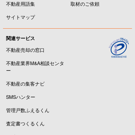
不動産用語集
取材のご依頼
西嶺町
7,500万円
沼部
徒
サイトマップ
西嶺町
6,700万円
沼部
徒
西六郷
2,700万円
京急蒲田
徒
関連サービス
不動産売却の窓口
西六郷
7,200万円
雑色
徒
不動産業界M&A相談センタ
西六郷
6,200万円
雑色
徒
ー
西六郷
21,000万円
雑色
徒
不動産の集客ナビ
西六郷
4,400万円
雑色
徒
SMSハンター
西六郷
4,400万円
雑色
徒
管理戸数ふえるくん
西六郷
5,900万円
雑色
徒
査定書つくるくん