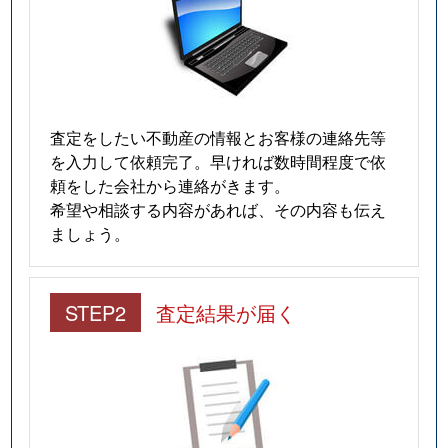
山王
4,700万円
大森(東京)
徒
山王
9,900万円
大森(東京)
徒
山王
7,300万円
大森(東京)
徒
査定をしたい不動産の情報とお客様の連絡先等
を入力して依頼完了。早ければ数時間程度で依
下丸子
7,800万円
下丸子
徒
頼をした会社から連絡がきます。
希望や相談する内容があれば、その内容も伝え
下丸子
120,000万円
下丸子
徒
ましょう。
下丸子
14,000万円
下丸子
徒
STEP2
査定結果が届く
下丸子
10,000万円
武蔵新田
徒
下丸子
2,300万円
武蔵新田
徒
下丸子
5,500万円
武蔵新田
徒