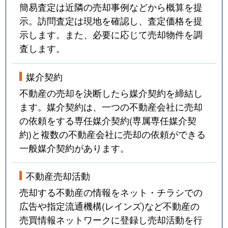
簡易査定は近隣の売却事例などから概算を提
中央
1,900万円
池上
徒
示。訪問査定は現地を確認し、査定価格を提
示します。また、必要に応じて売却物件を調
中央
3,400万円
大森(東京)
徒
査します。
中央
4,800万円
大森(東京)
徒
媒介契約
中央
13,000万円
大森(東京)
徒
不動産の売却を決断したら媒介契約を締結し
ます。媒介契約は、一つの不動産会社に売却
中央
5,800万円
大森(東京)
徒
の依頼をする専任媒介契約(専属専任媒介契
約)と複数の不動産会社に売却の依頼ができる
中央
5,500万円
大森町
徒
一般媒介契約があります。
中央
14,000万円
蒲田
徒
不動産売却活動
中央
6,400万円
西馬込
徒
売却する不動産の情報をネット・チラシでの
広告や指定流通機構(レインズ)など不動産の
中央
12,000万円
西馬込
徒
売買情報ネットワークに登録し売却活動を行