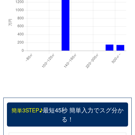
最短45秒 簡単入力でスグ分か
簡単3STEP♪
る！