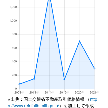
※出典：国土交通省不動産取引価格情報 （
http
s://www.reinfolib.mlit.go.jp/
）を加工して作成