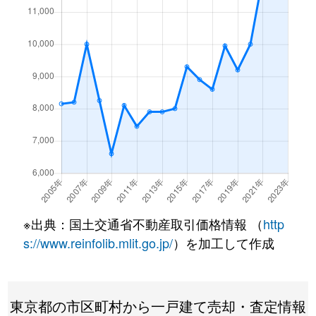
下目黒
52,000万円
不動前
徒歩1
下目黒
12,000万円
不動前
徒歩1
下目黒
10,000万円
不動前
徒歩1
下目黒
6,200万円
武蔵小山
徒歩1
下目黒
5,100万円
武蔵小山
徒歩9
下目黒
11,000万円
武蔵小山
徒歩9
※出典：国土交通省不動産取引価格情報 （
http
下目黒
15,000万円
目黒
徒歩7
s://www.reinfolib.mlit.go.jp/
）を加工して作成
下目黒
4,900万円
目黒
徒歩9
下目黒
21,000万円
目黒
徒歩1
東京都の市区町村から一戸建て売却・査定情報