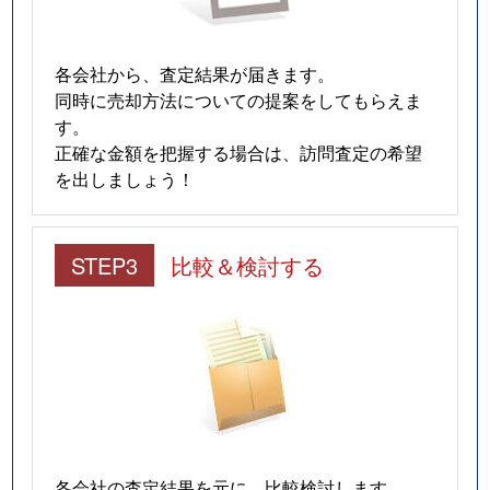
八雲
9,000万円
自由が丘(東京)
徒歩1
八雲
17,000万円
都立大学
徒歩1
各会社から、査定結果が届きます。
同時に売却方法についての提案をしてもらえま
八雲
8,000万円
都立大学
徒歩8
す。
正確な金額を把握する場合は、訪問査定の希望
祐天寺
14,000万円
祐天寺
徒歩7
を出しましょう！
祐天寺
160,000万円
祐天寺
徒歩2
STEP3
比較＆検討する
各会社の査定結果を元に、比較検討します。