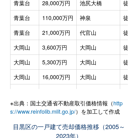
青葉台
28,000万円
池尻大橋
徒歩1
青葉台
110,000万円
神泉
徒歩9
青葉台
21,000万円
代官山
徒歩1
大岡山
3,600万円
大岡山
徒歩4
大岡山
5,300万円
大岡山
徒歩3
大岡山
16,000万円
大岡山
徒歩1
大岡山
5,200万円
大岡山
徒歩1
※出典：国土交通省不動産取引価格情報（
http
大岡山
12,000万円
都立大学
徒歩9
s://www.reinfolib.mlit.go.jp/
）を加工して作成
大岡山
9,500万円
都立大学
徒歩1
目黒区の一戸建て売却価格推移（2005～
2023年）
大岡山
8,900万円
都立大学
徒歩1