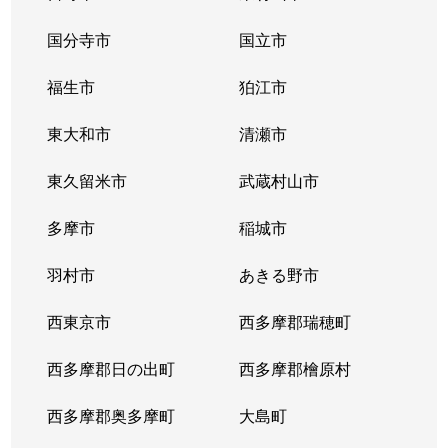
中央町
国分寺市
43,000万円
国立市
学芸大学
徒歩1
福生市
狛江市
中央町
41,000万円
学芸大学
徒歩1
東大和市
清瀬市
中町
10,000万円
学芸大学
徒歩1
東久留米市
武蔵村山市
中町
58,000万円
学芸大学
徒歩1
多摩市
稲城市
中町
15,000万円
学芸大学
徒歩1
羽村市
あきる野市
中町
15,000万円
学芸大学
徒歩1
西東京市
西多摩郡瑞穂町
中町
11,000万円
祐天寺
徒歩1
西多摩郡日の出町
西多摩郡檜原村
中根
7,300万円
都立大学
徒歩3
西多摩郡奥多摩町
大島町
中目黒
61,000万円
中目黒
徒歩6