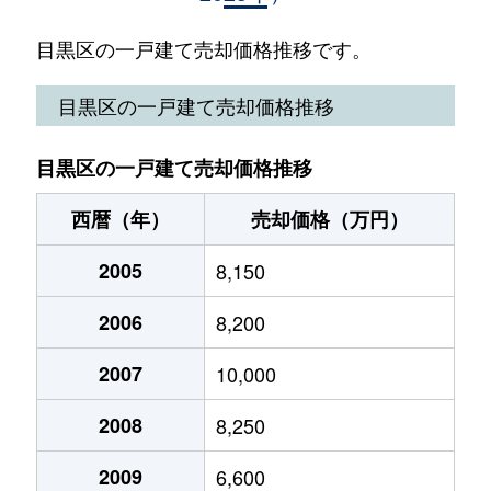
柿の木坂
25,000万円
学芸大学
徒歩1
目黒区の一戸建て売却価格推移です。
柿の木坂
15,000万円
都立大学
徒歩1
目黒区の一戸建て売却価格推移
柿の木坂
34,000万円
都立大学
徒歩9
目黒区の一戸建て売却価格推移
上目黒
20,000万円
中目黒
徒歩8
西暦（年）
売却価格（万円）
上目黒
24,000万円
中目黒
徒歩3
2005
8,150
上目黒
15,000万円
中目黒
徒歩1
2006
8,200
上目黒
12,000万円
中目黒
徒歩1
2007
10,000
上目黒
27,000万円
中目黒
徒歩6
2008
8,250
上目黒
2,300万円
祐天寺
徒歩7
2009
6,600