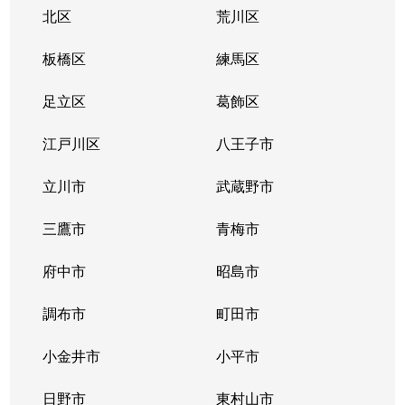
洗足
58,000万円
西小山
徒歩6
北区
荒川区
平町
14,000万円
都立大学
徒歩1
板橋区
練馬区
平町
27,000万円
都立大学
徒歩8
足立区
葛飾区
平町
24,000万円
都立大学
徒歩6
江戸川区
八王子市
平町
16,000万円
都立大学
徒歩7
立川市
武蔵野市
鷹番
19,000万円
学芸大学
徒歩5
三鷹市
青梅市
鷹番
8,800万円
学芸大学
徒歩3
府中市
昭島市
鷹番
13,000万円
学芸大学
徒歩4
調布市
町田市
鷹番
10,000万円
学芸大学
徒歩3
小金井市
小平市
中央町
11,000万円
学芸大学
徒歩8
日野市
東村山市