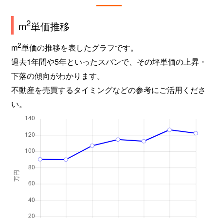
東が丘
30,000万円
駒沢大学
徒歩1
2
m
単価推移
東が丘
14,000万円
駒沢大学
徒歩8
2
m
単価の推移を表したグラフです。
東が丘
27,000万円
駒沢大学
徒歩1
過去1年間や5年といったスパンで、その坪単価の上昇・
東山
7,300万円
池尻大橋
徒歩1
下落の傾向がわかります。
不動産を売買するタイミングなどの参考にご活用くださ
碑文谷
7,700万円
学芸大学
徒歩4
い。
碑文谷
10,000万円
学芸大学
徒歩9
碑文谷
31,000万円
学芸大学
徒歩7
碑文谷
2,400万円
学芸大学
徒歩1
碑文谷
7,300万円
学芸大学
徒歩8
碑文谷
8,000万円
学芸大学
徒歩1