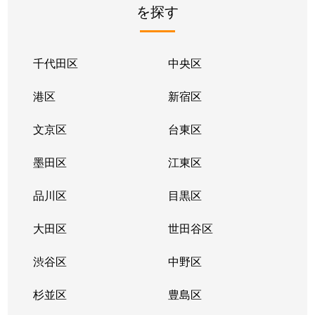
を探す
下目黒
12,000万円
目黒
徒歩1
下目黒
88,000万円
目黒
徒歩5
千代田区
中央区
自由が丘
8,200万円
自由が丘(東京)
徒歩1
港区
新宿区
自由が丘
22,000万円
自由が丘(東京)
徒歩7
文京区
台東区
自由が丘
13,000万円
自由が丘(東京)
徒歩3
墨田区
江東区
自由が丘
29,000万円
自由が丘(東京)
徒歩5
品川区
目黒区
洗足
15,000万円
洗足
徒歩4
大田区
世田谷区
洗足
14,000万円
洗足
徒歩3
渋谷区
中野区
洗足
6,400万円
洗足
徒歩2
杉並区
豊島区