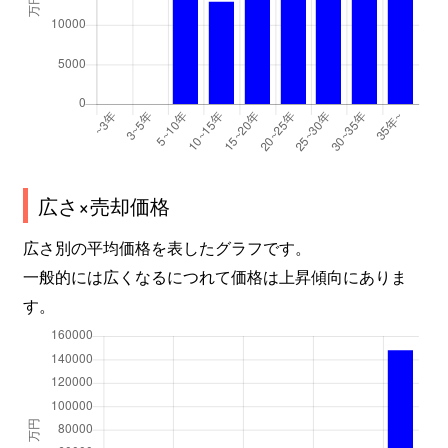
南
19,000万円
大岡山
徒歩8
南
8,300万円
洗足
徒歩1
南
6,900万円
西小山
徒歩1
南
5,500万円
西小山
徒歩1
目黒
260,000万円
中目黒
徒歩1
広さ×売却価格
広さ別の平均価格を表したグラフです。
目黒
45,000万円
目黒
徒歩4
一般的には広くなるにつれて価格は上昇傾向にありま
目黒
12,000万円
目黒
徒歩7
す。
目黒
16,000万円
目黒
徒歩1
目黒
4,700万円
目黒
徒歩1
目黒
12,000万円
目黒
徒歩1