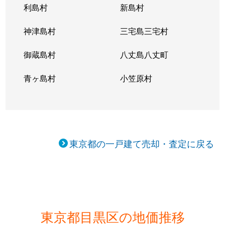
利島村
新島村
中目黒
17,000万円
祐天寺
徒歩1
神津島村
三宅島三宅村
中目黒
1,100万円
祐天寺
徒歩1
御蔵島村
八丈島八丈町
中目黒
11,000万円
祐天寺
徒歩1
青ヶ島村
小笠原村
原町
12,000万円
西小山
徒歩1
原町
9,600万円
西小山
徒歩1
原町
22,000万円
西小山
徒歩5
東京都の一戸建て売却・査定に戻る
原町
80,000万円
西小山
徒歩1
原町
16,000万円
西小山
徒歩2
東が丘
12,000万円
駒沢大学
徒歩1
東京都目黒区の地価推移