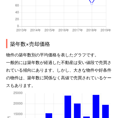
緑が丘
90,000万円
自由が丘(東京)
徒歩1
緑が丘
5,200万円
緑が丘(東京)
徒歩5
緑が丘
11,000万円
緑が丘(東京)
徒歩1
築年数×売却価格
緑が丘
11,000万円
緑が丘(東京)
徒歩6
物件の築年数別の平均価格を表したグラフです。
緑が丘
20,000万円
緑が丘(東京)
徒歩7
一般的には築年数が経過した不動産は安い値段で売買さ
緑が丘
7,000万円
緑が丘(東京)
徒歩1
れている傾向にあります。しかし、大きな物件や好条件
の物件は、築年数に関係なく高値で売買されているケー
緑が丘
21,000万円
緑が丘(東京)
徒歩1
スもあります。
緑が丘
4,000万円
緑が丘(東京)
徒歩9
緑が丘
25,000万円
緑が丘(東京)
徒歩3