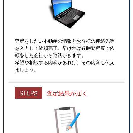
目黒本町
15,000万円
武蔵小山
徒歩1
目黒本町
63,000万円
武蔵小山
徒歩8
目黒本町
15,000万円
武蔵小山
徒歩8
査定をしたい不動産の情報とお客様の連絡先等
を入力して依頼完了。早ければ数時間程度で依
目黒本町
200,000万円
武蔵小山
徒歩5
頼をした会社から連絡がきます。
希望や相談する内容があれば、その内容も伝え
目黒本町
8,000万円
武蔵小山
徒歩7
ましょう。
目黒本町
7,700万円
武蔵小山
徒歩8
STEP2
査定結果が届く
目黒本町
29,000万円
武蔵小山
徒歩6
目黒本町
27,000万円
武蔵小山
徒歩6
目黒本町
7,900万円
武蔵小山
徒歩1