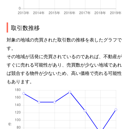
碑文谷
15,000万円
都立大学
徒歩1
碑文谷
22,000万円
都立大学
徒歩1
取引数推移
碑文谷
13,000万円
西小山
徒歩1
対象の地域の売買された取引数の推移を表したグラフで
す。
碑文谷
10,000万円
西小山
徒歩1
その地域が活発に売買されているのであれば、不動産が
すぐに売れる可能性があり、売買数が少ない地域であれ
三田
4,500万円
恵比寿
徒歩1
ば競合する物件が少ないため、高い価格で売れる可能性
三田
160,000万円
恵比寿
徒歩9
もあります。
三田
18,000万円
目黒
徒歩1
三田
18,000万円
目黒
徒歩1
緑が丘
17,000万円
自由が丘(東京)
徒歩7