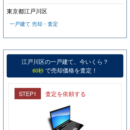
西一之江
4,300万円
一之江
徒歩
東京都江戸川区
西一之江
1,900万円
一之江
徒歩
一戸建て 売却・査定
西葛西
16,000万円
西葛西
徒歩
西葛西
73,000万円
西葛西
徒歩
西葛西
200,000万円
西葛西
徒歩
江戸川区の一戸建て、今いくら？
で売却価格を査定！
60秒
西葛西
4,900万円
西葛西
徒歩
西葛西
31,000万円
西葛西
徒歩
STEP1
査定を依頼する
西小岩
16,000万円
京成小岩
徒歩
西小岩
1,000万円
京成小岩
徒歩