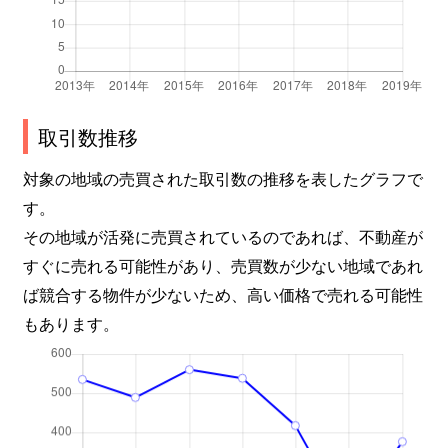
篠崎町
28,000万円
篠崎
徒歩
篠崎町
17,000万円
篠崎
徒歩
篠崎町
1,500万円
篠崎
徒歩
取引数推移
篠崎町
5,800万円
篠崎
徒歩
対象の地域の売買された取引数の推移を表したグラフで
す。
篠崎町
1,200万円
瑞江
徒歩
その地域が活発に売買されているのであれば、不動産が
すぐに売れる可能性があり、売買数が少ない地域であれ
下篠崎町
5,900万円
篠崎
徒歩
ば競合する物件が少ないため、高い価格で売れる可能性
下篠崎町
15,000万円
篠崎
徒歩
もあります。
下篠崎町
3,600万円
篠崎
徒歩
中央
5,900万円
新小岩
徒歩