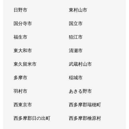
北篠崎
7,000万円
篠崎
徒歩
日野市
東村山市
北篠崎
国分寺市
5,400万円
国立市
篠崎
徒歩
福生市
狛江市
北篠崎
12,000万円
篠崎
徒歩
東大和市
清瀬市
北篠崎
3,500万円
篠崎
徒歩
東久留米市
武蔵村山市
北篠崎
4,700万円
篠崎
徒歩
多摩市
稲城市
小松川
5,800万円
平井(東京)
徒歩
羽村市
あきる野市
鹿骨
3,100万円
小岩
徒歩
西東京市
西多摩郡瑞穂町
鹿骨
2,400万円
小岩
徒歩
西多摩郡日の出町
西多摩郡檜原村
鹿骨
3,700万円
篠崎
徒歩