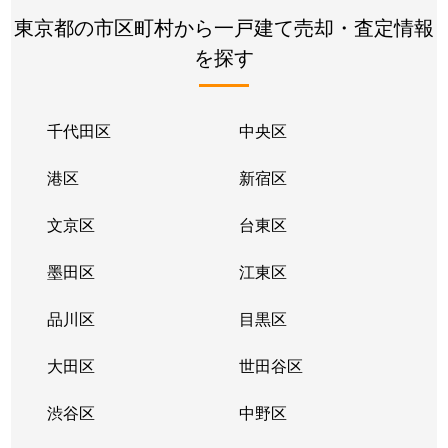
上篠崎
5,500万円
篠崎
徒歩
東京都の市区町村から一戸建て売却・査定情報
を探す
上篠崎
5,400万円
篠崎
徒歩
上篠崎
4,700万円
篠崎
徒歩
千代田区
中央区
上篠崎
690万円
篠崎
徒歩
港区
新宿区
北葛西
3,000万円
西葛西
徒歩
文京区
台東区
北葛西
1,400万円
西葛西
徒歩
墨田区
江東区
北葛西
4,700万円
船堀
徒歩
品川区
目黒区
北小岩
5,200万円
江戸川
徒歩
大田区
世田谷区
北小岩
8,900万円
江戸川
徒歩
渋谷区
中野区