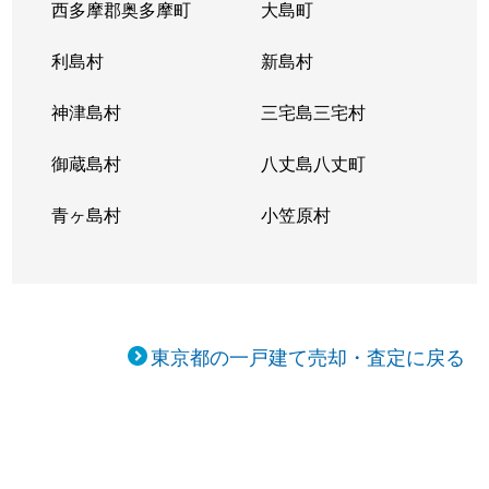
西多摩郡奥多摩町
大島町
鹿骨
500万円
篠崎
徒歩
利島村
新島村
鹿骨
5,300万円
篠崎
徒歩
神津島村
三宅島三宅村
鹿骨
1,600万円
篠崎
徒歩
御蔵島村
八丈島八丈町
鹿骨
4,700万円
篠崎
徒歩
青ヶ島村
小笠原村
鹿骨
4,800万円
篠崎
徒歩
鹿骨
5,800万円
篠崎
徒歩
鹿骨
4,000万円
篠崎
徒歩
東京都の一戸建て売却・査定に戻る
鹿骨
1,300万円
篠崎
徒歩
篠崎町
5,600万円
篠崎
徒歩