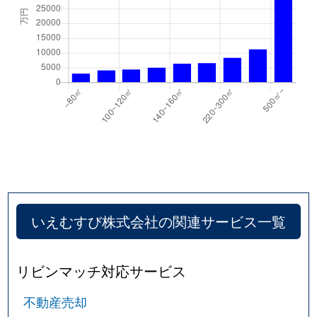
中葛西
9,300万円
西葛西
徒歩
中葛西
4,600万円
西葛西
徒歩
中葛西
6,400万円
西葛西
徒歩
新堀
5,000万円
篠崎
徒歩
新堀
4,800万円
篠崎
徒歩
新堀
4,900万円
篠崎
徒歩
いえむすび株式会社の関連サービス一覧
西一之江
450万円
一之江
徒歩
西一之江
12,000万円
一之江
徒歩
リビンマッチ対応サービス
西一之江
5,900万円
一之江
徒歩
不動産売却