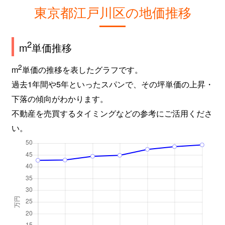
篠崎町
350万円
篠崎
徒歩
東京都江戸川区の地価推移
篠崎町
8,000万円
篠崎
徒歩
2
m
単価推移
篠崎町
4,200万円
篠崎
徒歩
2
m
単価の推移を表したグラフです。
篠崎町
450万円
篠崎
徒歩
過去1年間や5年といったスパンで、その坪単価の上昇・
篠崎町
5,700万円
篠崎
徒歩
下落の傾向がわかります。
不動産を売買するタイミングなどの参考にご活用くださ
篠崎町
6,000万円
篠崎
徒歩
い。
篠崎町
5,700万円
篠崎
徒歩
篠崎町
3,400万円
篠崎
徒歩
篠崎町
37,000万円
篠崎
徒歩
篠崎町
4,700万円
篠崎
徒歩