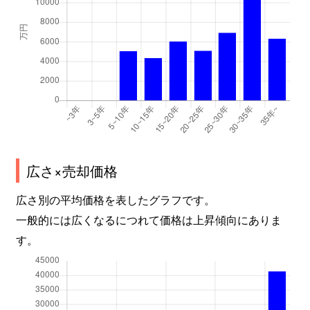
中葛西
4,400万円
葛西
徒歩
中葛西
23,000万円
葛西
徒歩
中葛西
9,000万円
葛西
徒歩
中葛西
8,000万円
葛西
徒歩
中葛西
930万円
葛西
徒歩
中葛西
6,600万円
葛西
徒歩
広さ×売却価格
広さ別の平均価格を表したグラフです。
中葛西
8,200万円
葛西
徒歩
一般的には広くなるにつれて価格は上昇傾向にありま
中葛西
5,000万円
葛西
徒歩
す。
中葛西
8,300万円
葛西
徒歩
中葛西
5,600万円
西葛西
徒歩