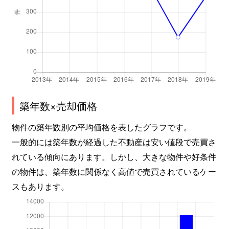
中央
5,500万円
新小岩
徒歩
中央
13,000万円
新小岩
徒歩
中央
6,100万円
新小岩
徒歩
中央
15,000万円
新小岩
徒歩
築年数×売却価格
中央
4,500万円
新小岩
徒歩
物件の築年数別の平均価格を表したグラフです。
中央
21,000万円
新小岩
徒歩
一般的には築年数が経過した不動産は安い値段で売買さ
中央
26,000万円
新小岩
徒歩
れている傾向にあります。しかし、大きな物件や好条件
の物件は、築年数に関係なく高値で売買されているケー
中央
3,700万円
新小岩
徒歩
スもあります。
中葛西
6,000万円
葛西
徒歩