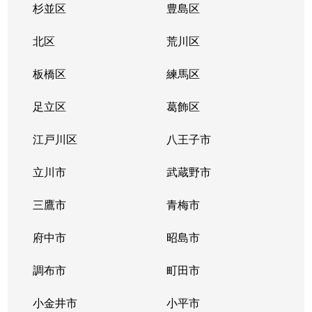
北小岩
5,200万円
江戸川
徒歩
杉並区
豊島区
北小岩
5,100万円
京成小岩
徒歩
北区
荒川区
北小岩
1,700万円
京成小岩
徒歩
板橋区
練馬区
北小岩
6,300万円
京成小岩
徒歩
足立区
葛飾区
北小岩
12,000万円
京成小岩
徒歩
江戸川区
八王子市
北小岩
2,900万円
京成小岩
徒歩
立川市
武蔵野市
北小岩
4,900万円
京成小岩
徒歩
三鷹市
青梅市
北小岩
5,200万円
京成小岩
徒歩
府中市
昭島市
北小岩
4,500万円
新柴又
徒歩
調布市
町田市
北小岩
4,800万円
新柴又
徒歩
小金井市
小平市