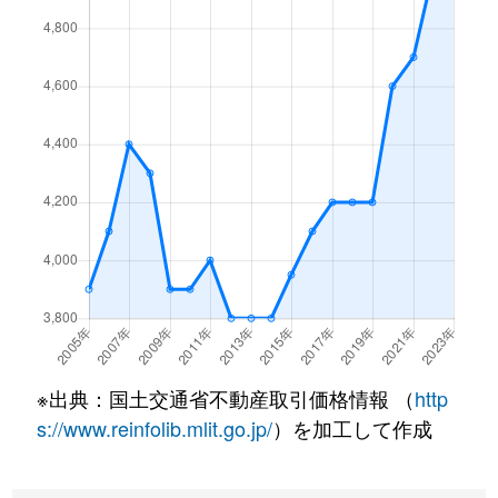
上一色
800万円
小岩
徒歩
上一色
4,900万円
小岩
徒歩
上一色
14,000万円
小岩
徒歩
上一色
3,900万円
小岩
徒歩
上一色
4,800万円
小岩
徒歩
上一色
2,200万円
小岩
徒歩
上篠崎
6,200万円
篠崎
徒歩
※出典：国土交通省不動産取引価格情報 （
http
上篠崎
2,400万円
篠崎
徒歩
s://www.reinfolib.mlit.go.jp/
）を加工して作成
上篠崎
1,600万円
篠崎
徒歩