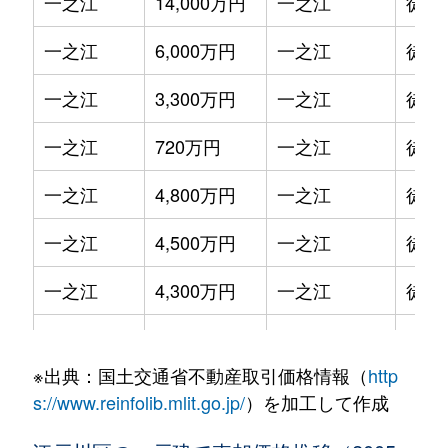
一之江
14,000万円
一之江
徒歩
一之江
6,000万円
一之江
徒歩
一之江
3,300万円
一之江
徒歩
一之江
720万円
一之江
徒歩
一之江
4,800万円
一之江
徒歩
一之江
4,500万円
一之江
徒歩
一之江
4,300万円
一之江
徒歩
一之江
6,700万円
一之江
徒歩
※出典：国土交通省不動産取引価格情報（
http
一之江
550万円
一之江
徒歩
s://www.reinfolib.mlit.go.jp/
）を加工して作成
一之江
3,000万円
船堀
徒歩