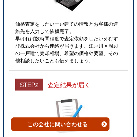
西小岩
22,000万円
小岩
徒歩
西小岩
11,000万円
小岩
徒歩
価格査定をしたい一戸建ての情報とお客様の連
西小岩
18,000万円
小岩
徒歩
絡先を入力して依頼完了。
早ければ数時間程度で査定依頼をしたいえむす
西小岩
1,200万円
小岩
徒歩
び株式会社から連絡が届きます。江戸川区周辺
の一戸建て売却相場、希望の価格や要望、その
西小岩
21,000万円
小岩
徒歩
他相談したいことも伝えましょう。
西小岩
11,000万円
小岩
徒歩
STEP2
査定結果が届く
西小岩
14,000万円
小岩
徒歩
西小岩
8,700万円
小岩
徒歩
西小岩
8,200万円
小岩
徒歩
この会社
に問い合わせる
西小松川町
5,000万円
新小岩
徒歩