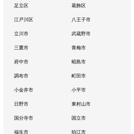
緑ヶ丘
4,300万円
羽村
徒歩14分
12
足立区
葛飾区
緑ヶ丘
4,100万円
羽村
徒歩14分
12
江戸川区
八王子市
緑ヶ丘
5,700万円
羽村
徒歩12分
11
立川市
武蔵野市
三鷹市
青梅市
府中市
昭島市
調布市
町田市
小金井市
小平市
日野市
東村山市
国分寺市
国立市
福生市
狛江市