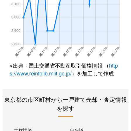
双葉町
7,400万円
福生
徒歩26分
49
双葉町
2,900万円
福生
徒歩29分
12
双葉町
1,300万円
福生
徒歩29分
85
緑ヶ丘
3,400万円
羽村
徒歩13分
21
※出典：国土交通省不動産取引価格情報 （
http
緑ヶ丘
3,300万円
羽村
徒歩45分
19
s://www.reinfolib.mlit.go.jp/
）を加工して作成
緑ヶ丘
4,600万円
羽村
徒歩10分
12
緑ヶ丘
4,300万円
羽村
徒歩9分
12
東京都の市区町村から一戸建て売却・査定情報
を探す
緑ヶ丘
2,200万円
羽村
徒歩23分
12
緑ヶ丘
3,000万円
羽村
徒歩9分
10
千代田区
中央区