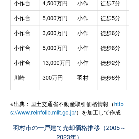
小作台
4,500万円
小作
徒歩7分
12
小作台
5,000万円
小作
徒歩5分
20
小作台
3,600万円
小作
徒歩6分
10
小作台
5,000万円
小作
徒歩6分
16
小作台
13,000万円
小作
徒歩2分
29
川崎
300万円
羽村
徒歩8分
55
川崎
1,800万円
羽村
徒歩7分
11
※出典：国土交通省不動産取引価格情報（
http
川崎
3,000万円
羽村
徒歩8分
20
s://www.reinfolib.mlit.go.jp/
）を加工して作成
川崎
1,500万円
福生
徒歩9分
10
羽村市の一戸建て売却価格推移（2005～
2023年）
五ノ神
9,000万円
羽村
徒歩2分
21