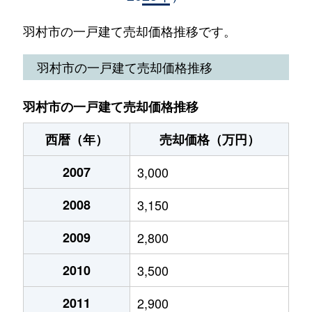
五ノ神
5,100万円
羽村
徒歩7分
15
羽村市の一戸建て売却価格推移です。
五ノ神
3,000万円
羽村
徒歩6分
11
羽村市の一戸建て売却価格推移
五ノ神
9,800万円
羽村
徒歩9分
45
羽村市の一戸建て売却価格推移
五ノ神
3,400万円
羽村
徒歩6分
85
西暦（年）
売却価格（万円）
五ノ神
2,800万円
羽村
徒歩4分
21
2007
3,000
五ノ神
4,700万円
羽村
徒歩10分
12
2008
3,150
栄町
4,300万円
小作
徒歩8分
12
2009
2,800
栄町
2,800万円
小作
徒歩13分
85
2010
3,500
栄町
1,300万円
小作
徒歩14分
10
2011
2,900