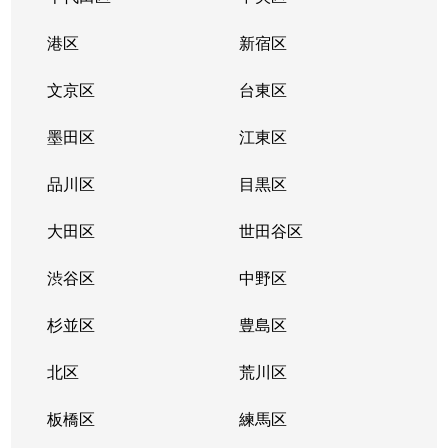
緑ヶ丘
20,000万円
羽村
徒歩8分
15
港区
新宿区
緑ヶ丘
4,300万円
羽村
徒歩20分
12
文京区
台東区
緑ヶ丘
4,300万円
羽村
徒歩15分
12
墨田区
江東区
緑ヶ丘
3,700万円
羽村
徒歩6分
16
品川区
目黒区
緑ヶ丘
3,000万円
羽村
徒歩23分
11
大田区
世田谷区
緑ヶ丘
4,600万円
羽村
徒歩12分
11
渋谷区
中野区
緑ヶ丘
4,200万円
羽村
徒歩12分
11
杉並区
豊島区
緑ヶ丘
1,000万円
羽村
徒歩28分
10
北区
荒川区
緑ヶ丘
2,900万円
羽村
徒歩14分
26
板橋区
練馬区