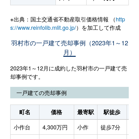
※出典：国土交通省不動産取引価格情報 （
http
s://www.reinfolib.mlit.go.jp/
）を加工して作成
羽村市の一戸建て売却事例（2023年1～12
月）
2023年1～12月に成約した羽村市の一戸建て売
却事例です。
一戸建ての売却事例
町名
価格
最寄駅
駅徒歩
土
小作台
4,300万円
小作
徒歩7分
12