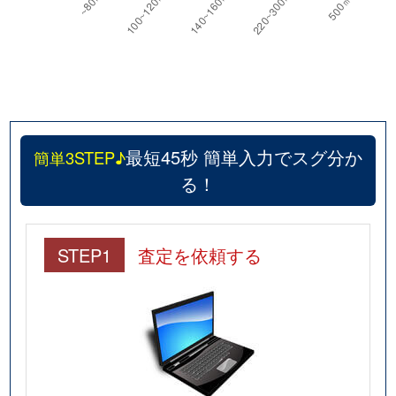
最短45秒 簡単入力でスグ分か
簡単3STEP♪
る！
STEP1
査定を依頼する