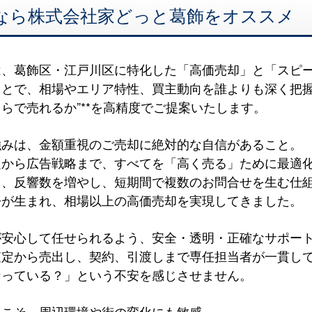
定なら株式会社家どっと葛飾をオススメ
は、葛飾区・江戸川区に特化した「高価売却」と「スピ
とで、相場やエリア特性、買主動向を誰よりも深く把握し
らで売れるか”**を高精度でご提案いたします。
強みは、金額重視のご売却に絶対的な自信があること。
定から広告戦略まで、すべてを「高く売る」ために最適
し、反響数を増やし、短期間で複数のお問合せを生む仕
争が生まれ、相場以上の高価売却を実現してきました。
が安心して任せられるよう、安全・透明・正確なサポー
査定から売出し、契約、引渡しまで専任担当者が一貫し
なっている？」という不安を感じさせません。
らこそ、周辺環境や街の変化にも敏感。