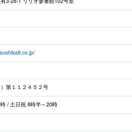
3-28-1 リリオ参番館102号室
tsushika8.co.jp/
１）第１１２４５２号
時 / 土日祝 8時半～20時