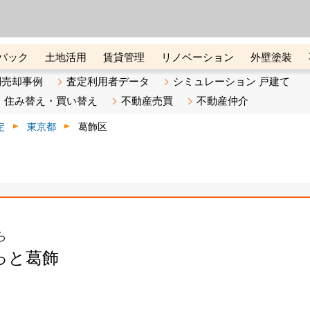
ーズ株式会社（東証グロース上
初めての方へ
ビスです 証券コード：4445
バック
土地活用
賃貸管理
リノベーション
外壁塗装
ライン講座
リビンマガジンBiz
不動産売却ご相談デスク
別売却事例
査定利用者データ
シミュレーション 戸建て
住み替え・買い替え
不動産売買
不動産仲介
定
東京都
葛飾区
ら
っと葛飾