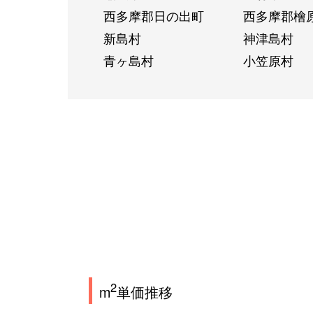
西多摩郡日の出町
西多摩郡檜
新島村
神津島村
青ヶ島村
小笠原村
2
m
単価推移