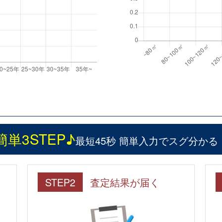
簡単3STEP♪
最短45秒 簡単入力でスグ分かる
STEP2
査定結果が届く