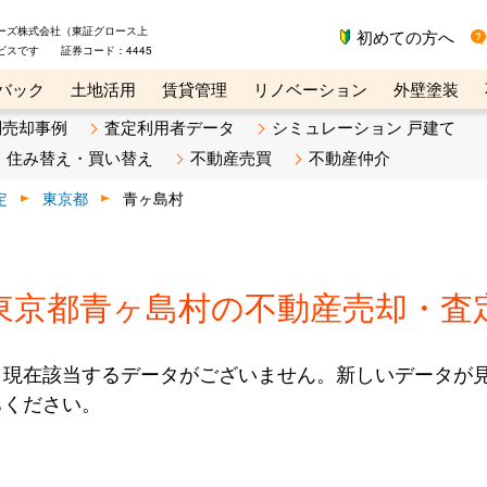
ーズ株式会社（東証グロース上
初めての方へ
ビスです 証券コード：4445
バック
土地活用
賃貸管理
リノベーション
外壁塗装
ライン講座
リビンマガジンBiz
不動産売却ご相談デスク
別売却事例
査定利用者データ
シミュレーション 戸建て
住み替え・買い替え
不動産売買
不動産仲介
定
東京都
青ヶ島村
東京都青ヶ島村の不動産売却・査
、現在該当するデータがございません。新しいデータが
ちください。